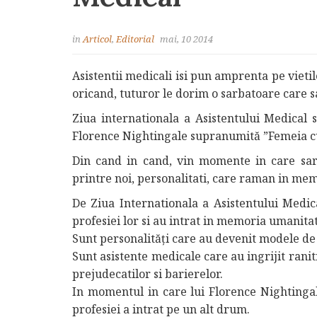
in
Articol
,
Editorial
mai, 10 2014
Asistentii medicali isi pun amprenta pe vietil
oricand, tuturor le dorim o sarbatoare care s
Ziua internationala a Asistentului Medical 
Florence Nightingale supranumită ”Femeia 
Din cand in cand, vin momente in care sarb
printre noi, personalitati, care raman in memo
De Ziua Internationala a Asistentului Medic
profesiei lor si au intrat in memoria umanitat
Sunt personalități care au devenit modele de
Sunt asistente medicale care au ingrijit rani
prejudecatilor si barierelor.
In momentul in care lui Florence Nightingale
profesiei a intrat pe un alt drum.