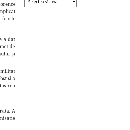
Florence
implicat
d foarte
e a dat
unct de
ului și
militat
st si o
tasirea
rata. A
nizatie