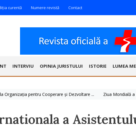
diția curentă
Numere revistă
Contact
ENT
INTERVIU
OPINIA JURISTULUI
ISTORIE
LUMEA ME
ganizația pentru Cooperare și Dezvoltare ...
Ziua Mondială a Hepatit
rnationala a Asistentul