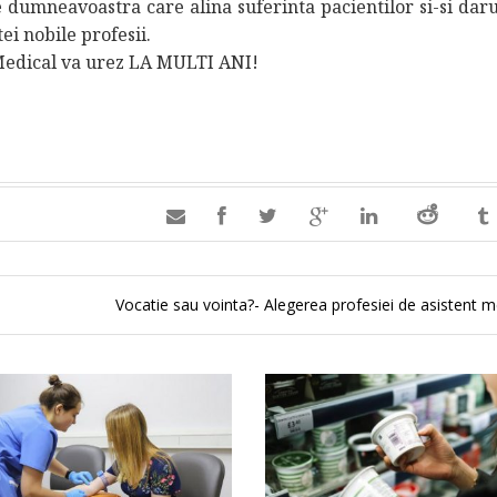
re dumneavoastra care alina suferinta pacientilor si-si dar
ei nobile profesii.
i Medical va urez LA MULTI ANI!

Vocatie sau vointa?- Alegerea profesiei de asistent 