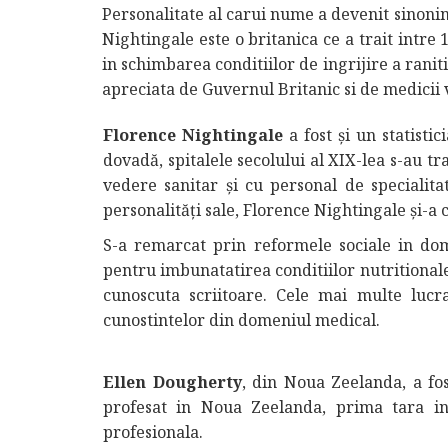
Personalitate al carui nume a devenit sinonim
Nightingale este o britanica ce a trait intre 
in schimbarea conditiilor de ingrijire a raniti
apreciata de Guvernul Britanic si de medicii 
Florence Nightingale
a fost și un statisti
dovadă, spitalele secolului al XIX-lea s-au t
vedere sanitar și cu personal de specialitat
personalități sale, Florence Nightingale și-a 
S-a remarcat prin reformele sociale in dom
pentru imbunatatirea conditiilor nutritionale 
cunoscuta scriitoare. Cele mai multe lucra
cunostintelor din domeniul medical.
Ellen Dougherty
, din Noua Zeelanda, a fos
profesat in Noua Zeelanda, prima tara in 
profesionala.