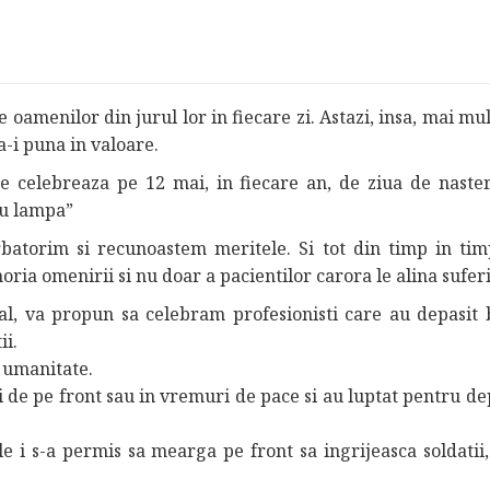
e oamenilor din jurul lor in fiecare zi. Astazi, insa, mai mu
a-i puna in valoare.
se celebreaza pe 12 mai, in fiecare an, de ziua de naster
cu lampa”
atorim si recunoastem meritele. Si tot din timp in tim
ria omenirii si nu doar a pacientilor carora le alina sufer
al, va propun sa celebram profesionisti care au depasit 
ii.
 umanitate.
ti de pe front sau in vremuri de pace si au luptat pentru d
 i s-a permis sa mearga pe front sa ingrijeasca soldatii, 