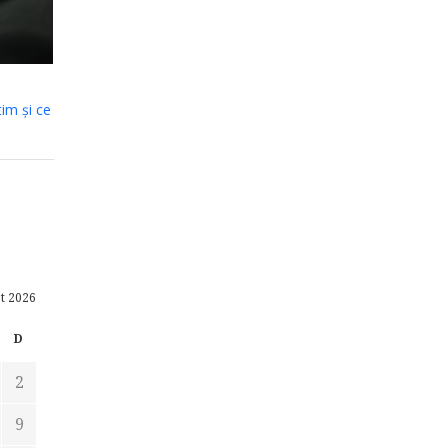
tim și ce
t 2026
D
2
9