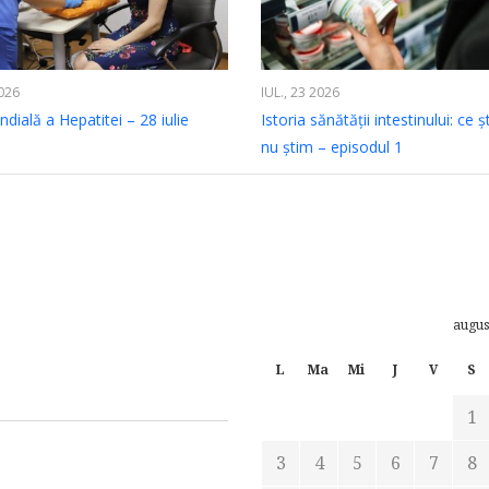
2026
IUL., 23 2026
dială a Hepatitei – 28 iulie
Istoria sănătății intestinului: ce ș
nu știm – episodul 1
augus
L
Ma
Mi
J
V
S
1
3
4
5
6
7
8