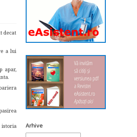
lt decat
e a lui
p apar,
inta.
bariera
epasirea
Arhive
istoria
Arhive