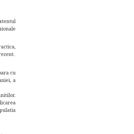
istentul
sionale
actica,
rezent.
soara cu
niei, a
nitilor.
licarea
pulatia