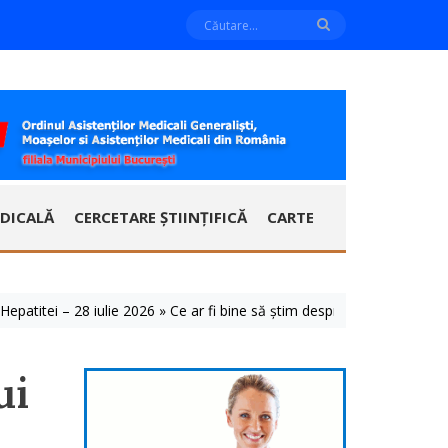
DICALĂ
CERCETARE ȘTIINȚIFICĂ
CARTE
ei – 28 iulie 2026 » Ce ar fi bine să știm despre aceste boli cu care t
ui