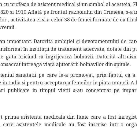
 cu profesia de asistent medical și un simbol al acesteia, 
1820 si 1910 Aflată pe frontul razboiului din Crimeea, s-a 
lor , activitatea ei si a celor 38 de femei formate de ea fiin
vremii.
cian important. Datorită ambiției și devotamentului de car
ransformat în instituții de tratament adecvate, dotate din p
e gata oricând să îngrijească bolnavii. Datorită altruism
consacrat întreaga viață ajutorării bolnavilor din spitale.
eniul sanatatii pe care le-a promovat, prin faptul ca a 
in India si pentru acceptarea femeilor in piata muncii. A fo
ri publicate in timpul vietii s-au concentrat pe impar
t prima asistenta medicala din lume care a fost inregist
care asistentele medicale au fost inscrise intr-o orga