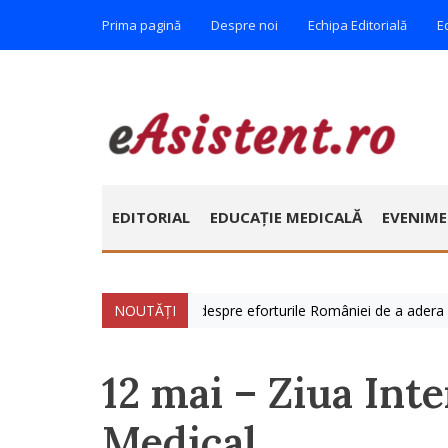
Prima pagină
Despre noi
Echipa Editorială
E
EDITORIAL
EDUCAȚIE MEDICALĂ
EVENIM
 foarte mult zilele acestea despre eforturile României de a adera la Or
NOUTĂȚI
12 mai – Ziua Inte
Medical