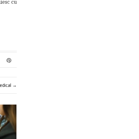
uiesc cu
medical
→