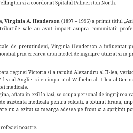
Wellington si a coordonat Spitalul Palmerston North.
a,
Virginia A. Henderson
(1897 – 1996) a primit titlul „As
tributiile sale au avut impact asupra comunitatii profe
cale de pretutindeni, Virginia Henderson a influentat pr
ondial prin crearea unui model de ingrijire utilizat si in p
oata reginei Victoria si a tarului Alexandru al II-lea, veri
V-lea al Angliei si cu imparatul Wilhelm al II-lea al Germa
tei medicale.
na, aflata in exil la Iasi, se ocupa personal de ingrijirea ra
de asistenta medicala pentru soldati, a obtinut hrana, imp
are nu a ezitat sa mearga adesea pe front si a sprijinit po
profesiei noastre.