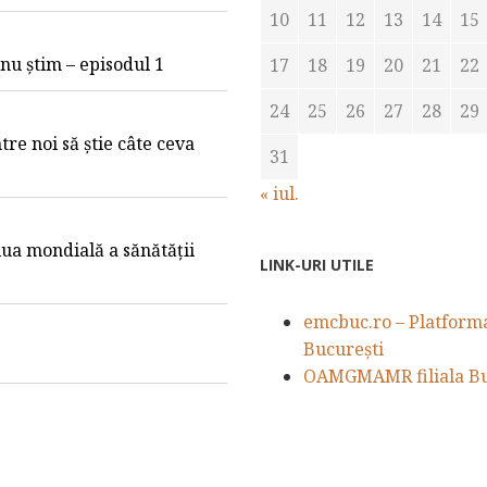
10
11
12
13
14
15
e nu știm – episodul 1
17
18
19
20
21
22
24
25
26
27
28
29
tre noi să știe câte ceva
31
« iul.
iua mondială a sănătății
LINK-URI UTILE
emcbuc.ro – Platforma 
București
OAMGMAMR filiala Bu