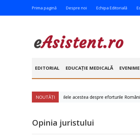
Prima pagină
Despre noi
Echipa Editorială
E
EDITORIAL
EDUCAȚIE MEDICALĂ
EVENIM
ie » Vorbim foarte mult zilele acestea despre eforturile României de a 
NOUTĂȚI
Opinia juristului