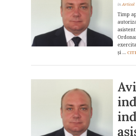
in
Articol
Timp ap
autoriza
asisten
Ordona
exercita
şi ...
CITI
Avi
ind
in
asi