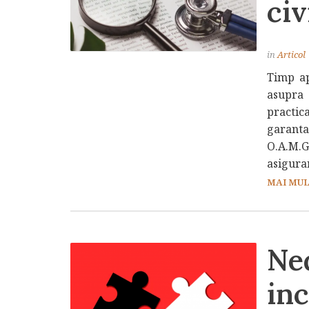
civ
in
Articol
Timp ap
asupra 
practica
garant
O.A.M.
asigura
MAI MULT
Ne
inc