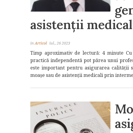
gen
asistenții medicali 
in
Articol
iul., 26 2023
Timp aproximativ de lectură: 4 minute Cu s
practică independentă pot părea unui profesi
este important pentru asigurarea calității s
moașe sau de asistenții medicali prin intermed
Mod
as