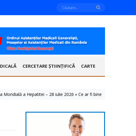
DICALĂ
CERCETARE ȘTIINȚIFICĂ
CARTE
ă a Hepatitei – 28 iulie 2026 » Ce ar fi bine să știm despre aceste bol