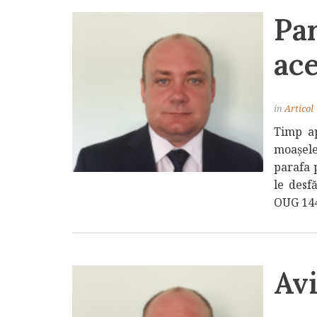
Par
ace
in
Articol
Timp ap
moașele
parafa 
le desfă
OUG 144/
Av