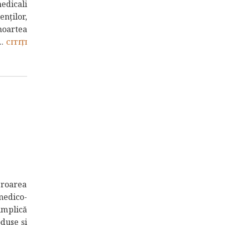
medicali
nților,
moartea
..
CITIȚI
eroarea
medico-
mplică
duse și