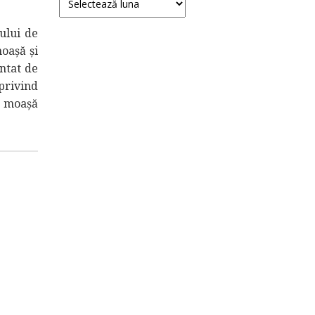
ului de
moașă și
ntat de
rivind
de moaşă