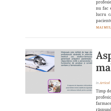
profesie
nu fac 
lucru c
pacientu
MAI MULT
Asp
ma
in
Articol
Timp de
profesi
farmac
răspund