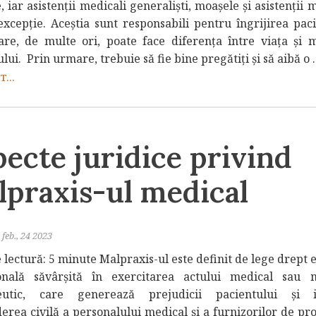
, iar asistenții medicali generaliști, moașele și asistenții 
excepție. Aceștia sunt responsabili pentru îngrijirea pacie
are, de multe ori, poate face diferența între viața și 
lui. Prin urmare, trebuie să fie bine pregătiți și să aibă o .
...
ecte juridice privind
lpraxis-ul medical
feb., 24 2023
 lectură: 5 minute Malpraxis-ul este definit de lege drept 
onală săvârșită în exercitarea actului medical sau 
eutic, care generează prejudicii pacientului și i
erea civilă a personalului medical și a furnizorilor de pro