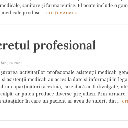
 medicale, sanitare și farmaceutice. El poate include o ga
i medicale produse ...
CITIȚI MAI MULT...
retul profesional
ian., 28 2021
șurarea activităților profesionale asistenții medicali gene
și asistenții medicali au acces la date și informații în leg
l sau aparținătorii acestuia, care dacă ar fi divulgate,int
 culpă, ar putea produce diverse prejudicii. Prin urmare,
 situațiilor în care un pacient ar avea de suferit din ...
CI