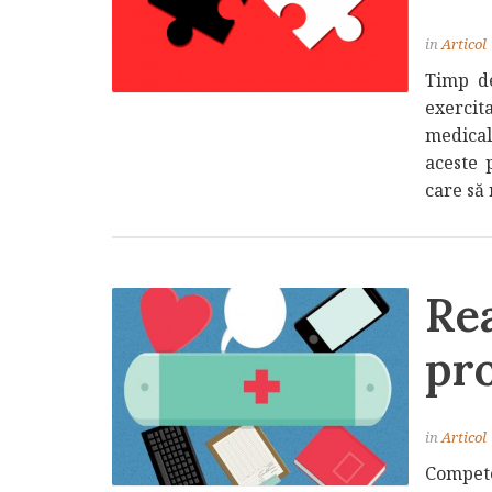
in
Articol
Timp de
exercit
medical,
aceste p
care să 
Re
pro
in
Articol
Compete