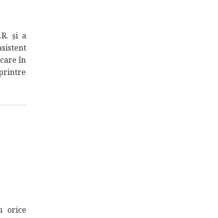
R. și a
sistent
icare în
 printre
u orice