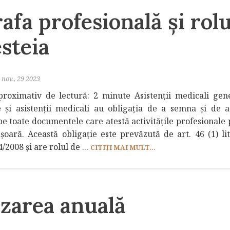
afa profesională și rolu
steia
nov., 29 2023
roximativ de lectură: 2 minute Asistenții medicali gener
 și asistenții medicali au obligația de a semna și de a
pe toate documentele care atestă activitățile profesionale 
șoară. Această obligație este prevăzută de art. 46 (1) lit
2008 și are rolul de ...
CITIȚI MAI MULT...
izarea anuală