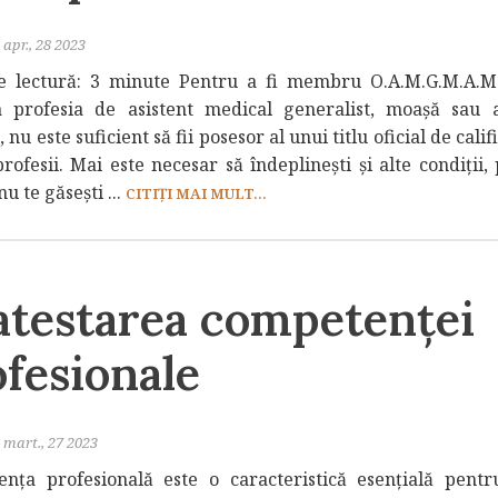
apr., 28 2023
 lectură: 3 minute Pentru a fi membru O.A.M.G.M.A.M.
a profesia de asistent medical generalist, moașă sau a
 nu este suficient să fii posesor al unui titlu oficial de calif
rofesii. Mai este necesar să îndeplinești și alte condiții,
nu te găsești ...
CITIȚI MAI MULT...
atestarea competenței
fesionale
mart., 27 2023
nța profesională este o caracteristică esențială pentr