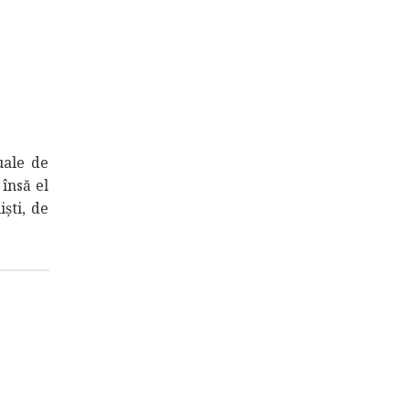
uale de
însă el
ști, de