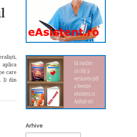
l
aliști,
 aplica
pe care
. l) din
Arhive
Arhive