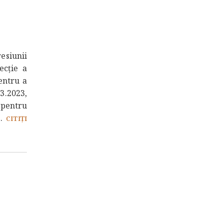
esiunii
ecție a
pentru a
.2023,
pentru
..
CITIȚI