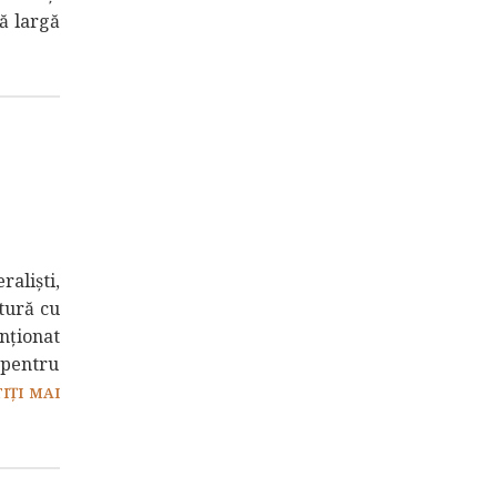
mă largă
raliști,
ătură cu
enționat
 pentru
TIȚI MAI