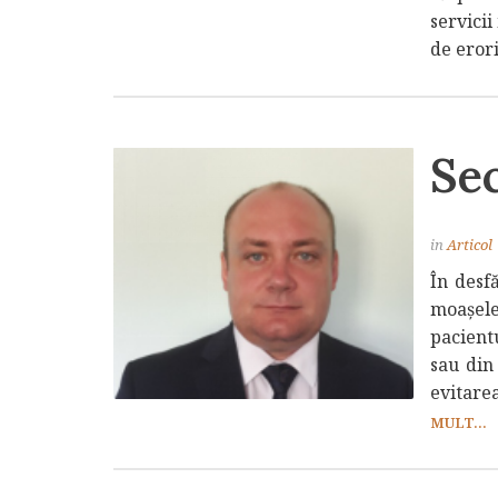
servicii
de eror
Sec
in
Articol
În desfă
moașele 
pacientu
sau din
evitarea
MULT...