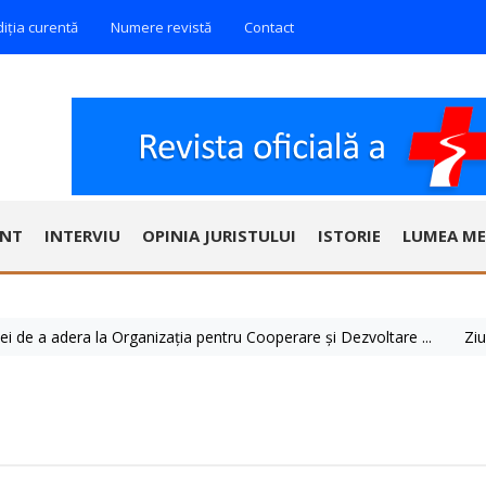
diția curentă
Numere revistă
Contact
ENT
INTERVIU
OPINIA JURISTULUI
ISTORIE
LUMEA ME
adera la Organizația pentru Cooperare și Dezvoltare ...
Ziua Mondial