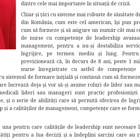
dintre cele mai importante în situații de criză.
Chiar și țări cu sisteme mai robuste de sănătate d
din România, cum este cel american, își pun p
cum să formeze și să asigure un număr cât mai c
de nurse cu competențe de leadership avansa
management, pentru a nu-și destabiliza servic
îngrijire, pe termen mediu și lung. Pentru
previzionează că, în decurs de 8 ani, peste 1 mi
nurse înregistrate cu astfel de competențe
u sistemul de formare inițială și continuă cum să formeze
are lucrează deja și vor să-și asume roluri de lider sau m
edicali lideri sau manageri sunt practic profesioniști 
, și o serie de abilități care să permită oferirea de îngri
hip și a calităților de management, competențe care se form
 una pentru care calitățile de leadership sunt necesare l
gătiți pentru a lua decizii și a îndeplini sarcini care au 