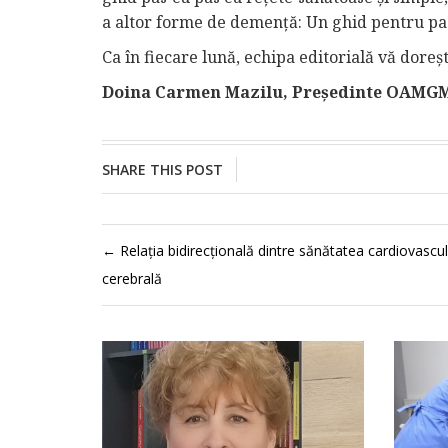
a altor forme de demență: Un ghid pentru pacie
Ca în fiecare lună, echipa editorială vă doreș
Doina Carmen Mazilu, Președinte OAMGMA
SHARE THIS POST
←
Relația bidirecțională dintre sănătatea cardiovascul
cerebrală