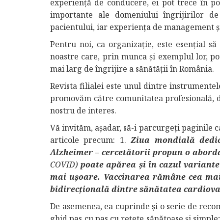
experiență de conducere, ei pot trece în poz
importante ale domeniului îngrijirilor de 
pacientului, iar experiența de management și 
Pentru noi, ca organizație, este esențial să
noastre care, prin munca și exemplul lor, po
mai larg de îngrijire a sănătății în România.
Revista filialei este unul dintre instrument
promovăm către comunitatea profesională, da
nostru de interes.
Vă invităm, așadar, să-i parcurgeți paginile
articole precum: 1.
Ziua mondială dedic
Alzheimer – cercetătorii propun o abord
COVID)
poate apărea
și în cazul variant
mai ușoare. Vaccinarea rămâne cea mai
bidirecțională dintre sănătatea cardiova
De asemenea, ea cuprinde și o serie de recom
ghid pas cu pas cu rețete sănătoase și simple