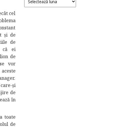
ecât cel
roblema
onstant
t și de
iile de
 că ei
lion de
 se vor
 aceste
anager.
care-și
jire de
ează în
a toate
rolul de