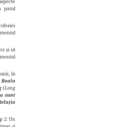
aspecte
a patul
ofesiei
omeniul
s și să
omeniul
nii, în
Boala
g
(Long
ta sunt
Relația
p 2: Un
eimer și