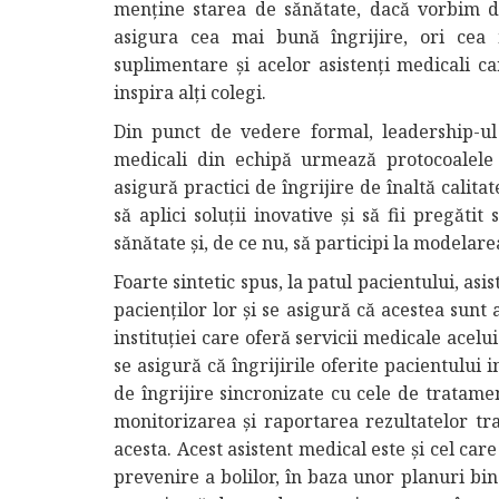
menține starea de sănătate, dacă vorbim de
asigura cea mai bună îngrijire, ori cea 
suplimentare și acelor asistenți medicali c
inspira alți colegi.
Din punct de vedere formal, leadership-ul 
medicali din echipă urmează protocoalele 
asigură practici de îngrijire de înaltă calita
să aplici soluții inovative și să fii pregăti
sănătate și, de ce nu, să participi la modelare
Foarte sintetic spus, la patul pacientului, asi
pacienților lor și se asigură că acestea sunt 
instituției care oferă servicii medicale acel
se asigură că îngrijirile oferite pacientulu
de îngrijire sincronizate cu cele de tratame
monitorizarea și raportarea rezultatelor tra
acesta. Acest asistent medical este și cel car
prevenire a bolilor, în baza unor planuri bi