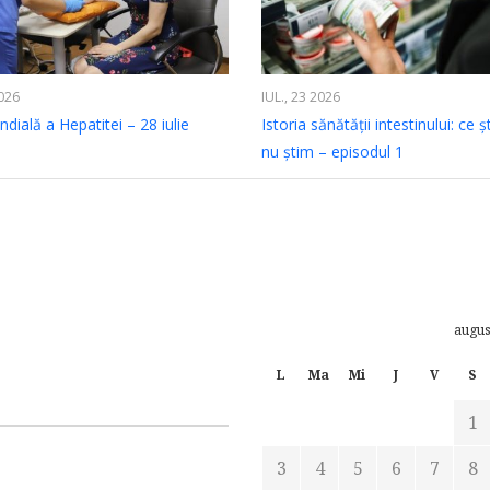
2026
IUL., 23 2026
dială a Hepatitei – 28 iulie
Istoria sănătății intestinului: ce ș
nu știm – episodul 1
augus
L
Ma
Mi
J
V
S
1
3
4
5
6
7
8