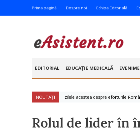
Prima pagină
Despre noi
Echipa Editorială
E
EDITORIAL
EDUCAȚIE MEDICALĂ
EVENIM
iulie » Vorbim foarte mult zilele acestea despre eforturile României de
NOUTĂȚI
Rolul de lider în 