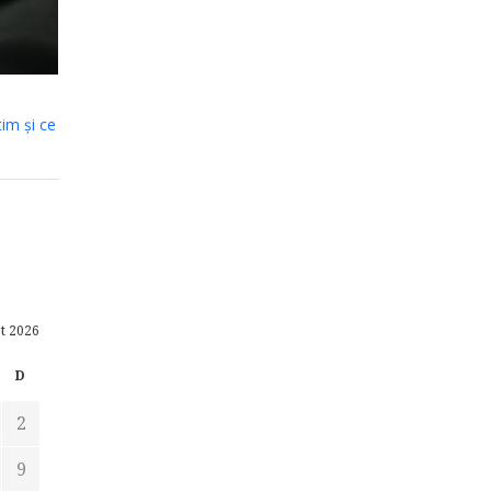
tim și ce
t 2026
D
2
9