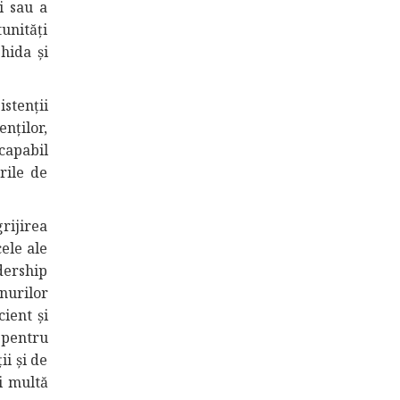
i sau a
unități
hida și
stenții
nților,
 capabil
irile de
grijirea
cele ale
adership
nurilor
ient și
 pentru
ii și de
i multă