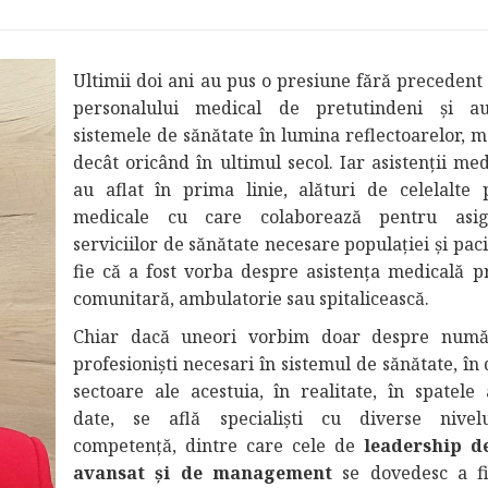
Ultimii doi ani au pus o presiune fără precedent
personalului medical de pretutindeni și a
sistemele de sănătate în lumina reflectoarelor, m
decât oricând în ultimul secol. Iar asistenții med
au aflat în prima linie, alături de celelalte p
medicale cu care colaborează pentru asig
serviciilor de sănătate necesare populației și paci
fie că a fost vorba despre asistența medicală p
comunitară, ambulatorie sau spitalicească.
Chiar dacă uneori vorbim doar despre numă
profesioniști necesari în sistemul de sănătate, în
sectoare ale acestuia, în realitate, în spatele 
date, se află specialiști cu diverse nivel
competență, dintre care cele de
leadership d
avansat și de management
se dovedesc a fi