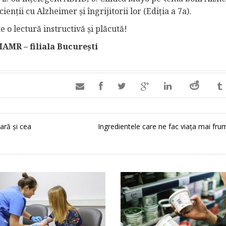
nții cu Alzheimer și îngrijitorii lor (Ediția a 7a).
te o lectură instructivă și plăcută!
MR – filiala București

ară și cea
Ingredientele care ne fac viața mai fr