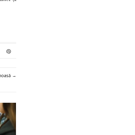
umoasă
→