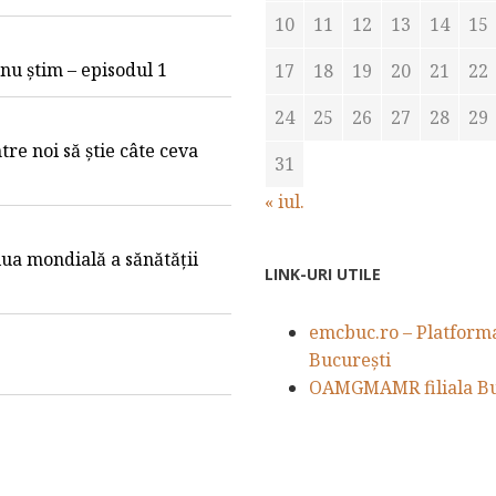
10
11
12
13
14
15
e nu știm – episodul 1
17
18
19
20
21
22
24
25
26
27
28
29
tre noi să știe câte ceva
31
« iul.
iua mondială a sănătății
LINK-URI UTILE
emcbuc.ro – Platforma 
București
OAMGMAMR filiala Bu