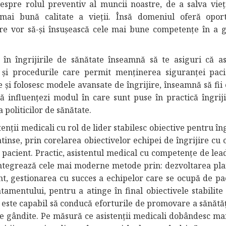
spre rolul preventiv al muncii noastre, de a salva vieț
mai bună calitate a vieții. Însă domeniul oferă oport
are vor să-și însușească cele mai bune competențe în a g
în îngrijirile de sănătate înseamnă să te asiguri că asi
și procedurile care permit menținerea siguranței pacie
te și folosesc modele avansate de îngrijire, înseamnă să fii
t să influențezi modul în care sunt puse în practică îngrij
a politicilor de sănătate.
stenții medicali cu rol de lider stabilesc obiective pentru în
atinse, prin corelarea obiectivelor echipei de îngrijire cu 
ui pacient. Practic, asistentul medical cu competențe de le
i integrează cele mai moderne metode prin: dezvoltarea pla
nt, gestionarea cu succes a echipelor care se ocupă de pac
tamentului, pentru a atinge în final obiectivele stabilite
e este capabil să conducă eforturile de promovare a sănătăț
ne gândite. Pe măsură ce asistenții medicali dobândesc ma