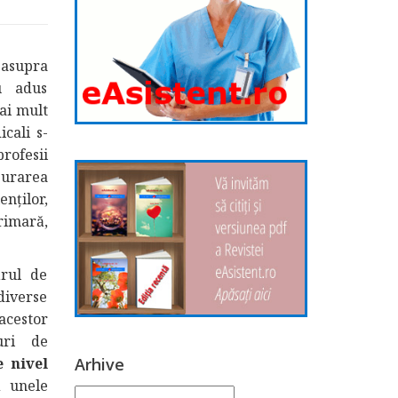
 asupra
u adus
ai mult
icali s-
rofesii
urarea
enților,
rimară,
rul de
 diverse
acestor
uri de
Arhive
e nivel
 unele
Arhive