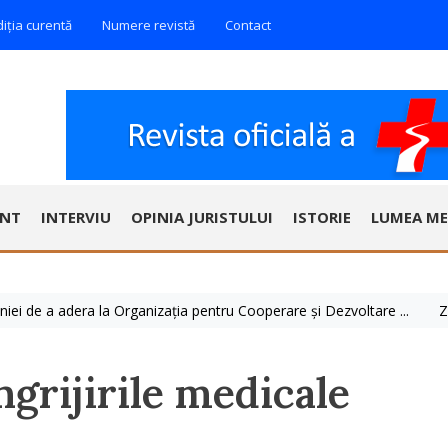
diția curentă
Numere revistă
Contact
ENT
INTERVIU
OPINIA JURISTULUI
ISTORIE
LUMEA ME
 a adera la Organizația pentru Cooperare și Dezvoltare ...
Ziua Mon
îngrijirile medicale