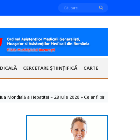
DICALĂ
CERCETARE ȘTIINȚIFICĂ
CARTE
dială a Hepatitei – 28 iulie 2026 » Ce ar fi bine să știm despre aceste