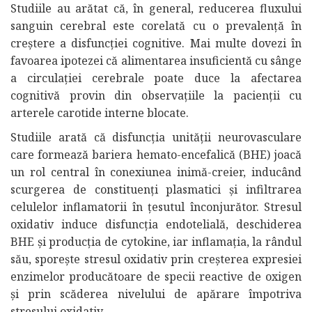
Studiile au arătat că, în general, reducerea fluxului
sanguin cerebral este corelată cu o prevalență în
creștere a disfuncției cognitive. Mai multe dovezi în
favoarea ipotezei că alimentarea insuficientă cu sânge
a circulației cerebrale poate duce la afectarea
cognitivă provin din observațiile la pacienții cu
arterele carotide interne blocate.
Studiile arată că disfuncția unității neurovasculare
care formează bariera hemato-encefalică (BHE) joacă
un rol central în conexiunea inimă-creier, inducând
scurgerea de constituenți plasmatici și infiltrarea
celulelor inflamatorii în țesutul înconjurător. Stresul
oxidativ induce disfuncția endotelială, deschiderea
BHE și producția de cytokine, iar inflamația, la rândul
său, sporește stresul oxidativ prin creșterea expresiei
enzimelor producătoare de specii reactive de oxigen
și prin scăderea nivelului de apărare împotriva
stresului oxidativ.