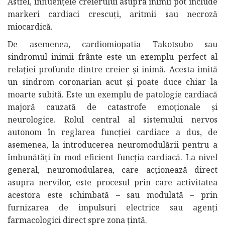
Astfel, influențele creierului asupra inimii pot include
markeri cardiaci crescuți, aritmii sau necroză
miocardică.
De asemenea, cardiomiopatia Takotsubo sau
sindromul inimii frânte este un exemplu perfect al
relației profunde dintre creier și inimă. Acesta imită
un sindrom coronarian acut și poate duce chiar la
moarte subită. Este un exemplu de patologie cardiacă
majoră cauzată de catastrofe emoționale și
neurologice. Rolul central al sistemului nervos
autonom în reglarea funcției cardiace a dus, de
asemenea, la introducerea neuromodulării pentru a
îmbunătăți în mod eficient funcția cardiacă. La nivel
general, neuromodularea, care acționează direct
asupra nervilor, este procesul prin care activitatea
acestora este schimbată – sau modulată – prin
furnizarea de impulsuri electrice sau agenți
farmacologici direct spre zona țintă.