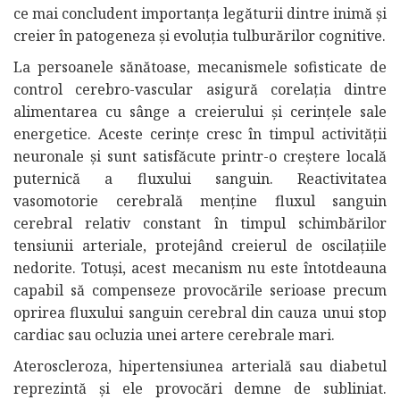
ce mai concludent importanța legăturii dintre inimă și
creier în patogeneza și evoluția tulburărilor cognitive.
La persoanele sănătoase, mecanismele sofisticate de
control cerebro-vascular asigură corelația dintre
alimentarea cu sânge a creierului și cerințele sale
energetice. Aceste cerințe cresc în timpul activității
neuronale și sunt satisfăcute printr-o creștere locală
puternică a fluxului sanguin. Reactivitatea
vasomotorie cerebrală menține fluxul sanguin
cerebral relativ constant în timpul schimbărilor
tensiunii arteriale, protejând creierul de oscilațiile
nedorite. Totuși, acest mecanism nu este întotdeauna
capabil să compenseze provocările serioase precum
oprirea fluxului sanguin cerebral din cauza unui stop
cardiac sau ocluzia unei artere cerebrale mari.
Ateroscleroza, hipertensiunea arterială sau diabetul
reprezintă și ele provocări demne de subliniat.