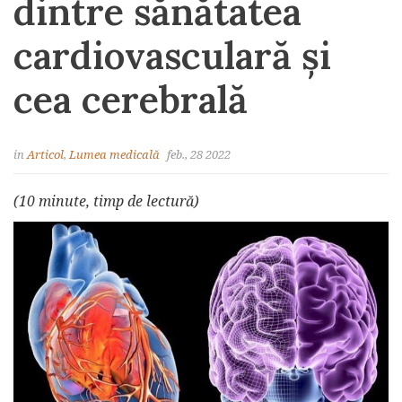
dintre sănătatea
cardiovasculară și
cea cerebrală
in
Articol
,
Lumea medicală
feb., 28 2022
(10 minute, timp de lectură)