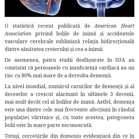
O statistică recent publicată de
American Heart
Association
privind bolile de inimă și accidentele
vasculare cerebrale subliniază relația bidirecțională
dintre sănătatea creierului și cea a inimii.
De asemenea, patru studii desfășurate în SUA au
constatat că persoanele cu insuficiență cardiacă au un
risc cu 80% mai mare de a dezvolta demență.
La nivel mondial, numărul cazurilor de demență și al
deceselor a crescut alarmant în ultimele 3 decenii,
mai mult decât cel al bolilor de inimă. Astfel, demența
este una dintre cele mai frecvente afecțiuni în rândul
populației vârstnice și, cu toate acestea, patogeneza
bolii este în mare parte necunoscută.
Totuși, cercetările din domeniu evidențiază din ce în