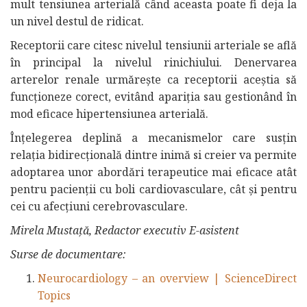
mult tensiunea arterială când aceasta poate fi deja la
un nivel destul de ridicat.
Receptorii care citesc nivelul tensiunii arteriale se află
în principal la nivelul rinichiului. Denervarea
arterelor renale urmărește ca receptorii aceștia să
funcționeze corect, evitând apariția sau gestionând în
mod eficace hipertensiunea arterială.
Înțelegerea deplină a mecanismelor care susțin
relația bidirecțională dintre inimă si creier va permite
adoptarea unor abordări terapeutice mai eficace atât
pentru pacienții cu boli cardiovasculare, cât și pentru
cei cu afecțiuni cerebrovasculare.
Mirela Mustață, Redactor executiv E-asistent
Surse de documentare:
Neurocardiology – an overview | ScienceDirect
Topics