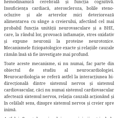
hemodinamică cerebrală și funcția cognitivă.
Insuficiența cardiacă, ateroscleroza, bolile steno-
ocluzive și ale arterelor mici deteriorează
alimentarea cu sânge a creierului, afectând cel mai
probabil funcția unității neurovasculare și a BHE,
care, la rândul lor, provoacă inflamație, stres oxidativ
și expune neuronii la proteine neurotoxice.
Mecanismele fiziopatologice exacte și relațiile cauzale
rămân însă să fie investigate mai profund.
Toate aceste mecanisme, si nu numai, fac parte din
obiectul de studiu al neurocardiologiei.
Neurocardiologia se referă astfel la interacțiunea bi-
direcțională dintre sistemul nervos și sistemul
cardiovascular, căci nu numai sistemul cardiovascular
afectează sistemul nervos, relația cauzală acționând și
în celălalt sens, dinspre sistemul nervos și creier spre
inimă.