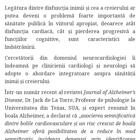
Legătura dintre disfuncția inimii și cea a creierului ar
putea deveni o problemă foarte importantă de
sănătate publică în viitorul apropiat, deoarece atât
disfuncția cardiacă, cât și pierderea progresivă a
funcțiilor cognitive, sunt caracteristici ale
îmbătrânirii.
Cercetătorii din domeniul neurocardiologiei îi
îndeamnă pe clinicienii cardiologi și neurologi să
adopte o abordare integratoare asupra sănătății
inimii și creierului.
Într-un număr recent al revistei
Journal of Alzheimer’s
Disease
, Dr. Jack de La Torre, Profesor de psihologie la
Universitatea din Texas, SUA, și expert renumit în
boala Alzheimer, a declarat că „
asocierea semnificativă
dintre bolile cardiovasculare și un risc crescut de boală
Alzheimer oferă posibilitatea de a reduce în mod
semnificativ incidența demenței prin identificarea