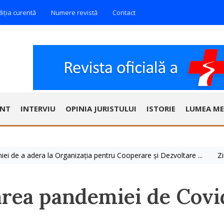
diția curentă
Numere revistă
Contact
ENT
INTERVIU
OPINIA JURISTULUI
ISTORIE
LUMEA ME
 adera la Organizația pentru Cooperare și Dezvoltare ...
Ziua Mondia
rarea pandemiei de Covi