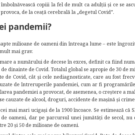
 îmbolnăvească copiii la fel de mult ca adulții și ce se as
provoca, de la ceață cerebrală la „degetul Covid”.
ei pandemii?
 șapte milioane de oameni din întreaga lume – este îngrozit
 mult mai grav.
mare a numărului de decese în exces, definit ca fiind num
 de dinainte de Covid. Totalul global se apropie de 30 de m
 de Covid, cât și cele nediagnosticate, care au fost frecv
auzate de întreruperile pandemiei, cum ar fi programările
Izolarea pandemiei a provocat, de asemenea, o creștere a ma
se cauzate de alcool, droguri, accidente de mașină și crime
cei mai mari ucigași de la 1900 încoace. Se estimează că S
 de oameni, dar pe parcursul unei jumătăți de secol, nu 
tre 20 și 50 de milioane de oameni.