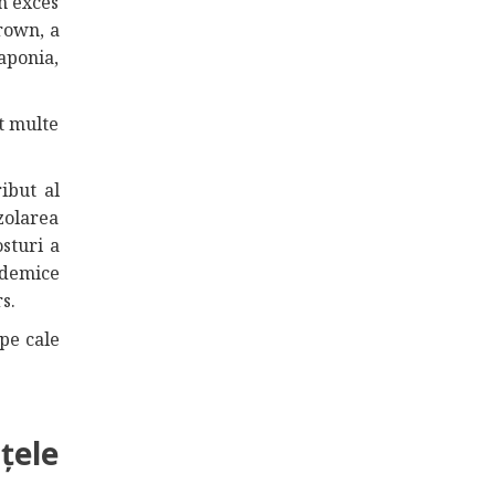
în exces
rown, a
aponia,
at multe
ibut al
izolarea
sturi a
ndemice
s.
pe cale
t
țele