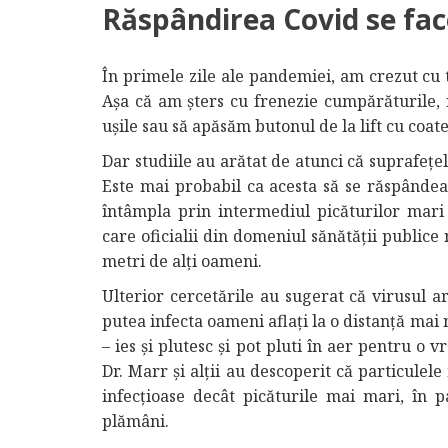
Răspândirea Covid se face
În primele zile ale pandemiei, am crezut cu t
Așa că am șters cu frenezie cumpărăturile,
ușile sau să apăsăm butonul de la lift cu coate
Dar studiile au arătat de atunci că suprafeț
Este mai probabil ca acesta să se răspândea
întâmpla prin intermediul picăturilor mari
care oficialii din domeniul sănătății publice 
metri de alți oameni.
Ulterior cercetările au sugerat că virusul ar
putea infecta oameni aflați la o distanță mai
– ies și plutesc și pot pluti în aer pentru o
Dr. Marr și alții au descoperit că particulel
infecțioase decât picăturile mai mari, în
plămâni.