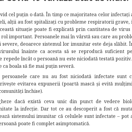
d cel puțin o dată. În timp ce majoritatea celor infectați
 alții au fost spitalizați cu probleme respiratorii grave, i
eastă situație poate fi explicată prin cantitatea de virus 
n rol important. Persoanele mai în vârstă sau care au prob
 severe, deoarece sistemul lor imunitar este deja slăbit. Î
irusului înainte ca acesta să se reproducă suficient p
 repede încât o persoană nu este niciodată testată pozitiv.
 ca boala să fie mai puțin severă.
, persoanele care nu au fost niciodată infectate sunt 
rivește evitarea expunerii (poartă mască și evită mulțimi
comunități închise).
igheze dacă există ceva unic din punct de vedere biol
itate la infecție. Dar tot ce au descoperit a fost că mutaț
ză sistemului imunitar că celulele sunt infectate – pot a
persoană poate fi complet asimptomatică.