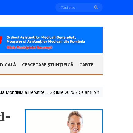
DICALĂ
CERCETARE ȘTIINȚIFICĂ
CARTE
lă a Hepatitei – 28 iulie 2026 » Ce ar fi bine să știm despre aceste bo
d-