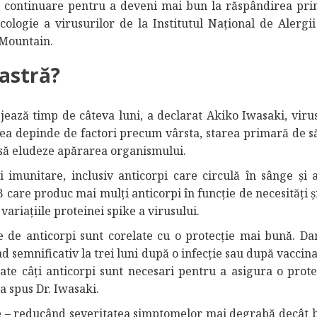
în continuare pentru a deveni mai bun la răspândirea prin
cologie a virusurilor de la Institutul Național de Alergii 
 Mountain.
astră?
ejează timp de câteva luni, a declarat Akiko Iwasaki, virus
tea depinde de factori precum vârsta, starea primară de s
ă să eludeze apărarea organismului.
imunitare, inclusiv anticorpi care circulă în sânge și a
B care produc mai mulți anticorpi în funcție de necesități ș
variațiile proteinei spike a virusului.
te de anticorpi sunt corelate cu o protecție mai bună. Da
ad semnificativ la trei luni după o infecție sau după vaccina
tate câți anticorpi sunt necesari pentru a asigura o prote
a spus Dr. Iwasaki.
ție – reducând severitatea simptomelor mai degrabă decât 