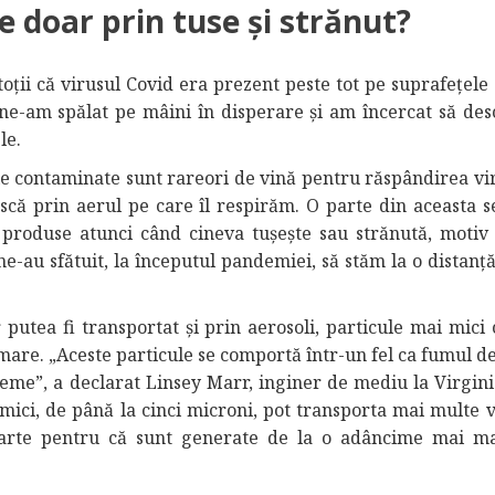
 doar prin tuse și strănut?
oții că virusul Covid era prezent peste tot pe suprafețele 
 ne-am spălat pe mâini în disperare și am încercat să de
le.
ele contaminate sunt rareori de vină pentru răspândirea vir
scă prin aerul pe care îl respirăm. O parte din aceasta s
 produse atunci când cineva tușește sau strănută, motiv
ne-au sfătuit, la începutul pandemiei, să stăm la o distanț
 putea fi transportat și prin aerosoli, particule mai mici
 mare. „Aceste particule se comportă într-un fel ca fumul d
 vreme”, a declarat Linsey Marr, inginer de mediu la Virgin
e mici, de până la cinci microni, pot transporta mai multe 
 parte pentru că sunt generate de la o adâncime mai m