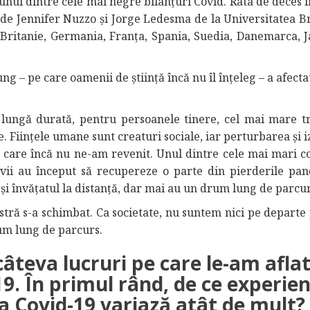
 unul dintre cele mai negre bilanțuri Covid. Rata de deces 
 de Jennifer Nuzzo și Jorge Ledesma de la Universitatea B
Britanie, Germania, Franța, Spania, Suedia, Danemarca, J
ng – pe care oamenii de știință încă nu îl înțeleg – a afect
 lungă durată, pentru persoanele tinere, cel mai mare tr
e. Ființele umane sunt creaturi sociale, iar perturbarea și 
care încă nu ne-am revenit. Unul dintre cele mai mari co
levii au început să recupereze o parte din pierderile pa
 și învățatul la distanță, dar mai au un drum lung de parcur
stră s-a schimbat. Ca societate, nu suntem nici pe departe 
rum lung de parcurs.
 câteva lucruri pe care le-am afla
9. În primul rând, de ce experien
a Covid-19 variază atât de mult?