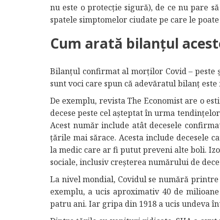
nu este o protecție sigură), de ce nu pare să
spatele simptomelor ciudate pe care le poate 
Cum arată bilanțul acest
Bilanțul confirmat al morților Covid – peste
sunt voci care spun că adevăratul bilanț este
De exemplu, revista The Economist are o esti
decese peste cel așteptat în urma tendințelor
Acest număr include atât decesele confirmate
țările mai sărace. Acesta include decesele c
la medic care ar fi putut preveni alte boli. 
sociale, inclusiv creșterea numărului de dece
La nivel mondial, Covidul se numără printre 
exemplu, a ucis aproximativ 40 de milioane
patru ani. Iar gripa din 1918 a ucis undeva în