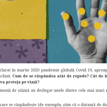
clarat în martie 2020 pandemie globală Covid-19, aproap
schisă:
Cum de se răspândea atât de repede? Cât de b
va proteja pe viață?
amenii de știință au dezlegat unele dintre cele mai mari 
are se răspândește (de exemplu, știm că o distanță de do