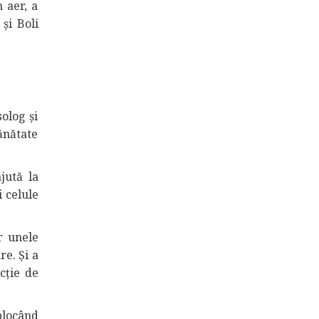
 aer, a
și Boli
olog și
ănătate
jută la
i celule
r unele
re. Și a
cție de
blocând