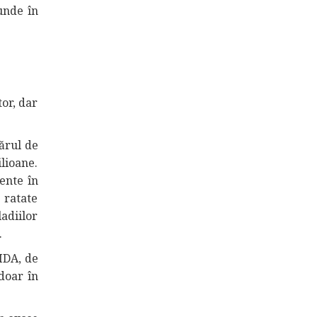
cunde în
or, dar
ărul de
ilioane.
ente în
 ratate
ladiilor
.
IDA, de
doar în