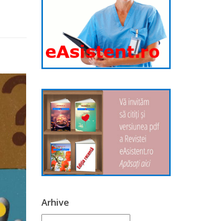
Arhive
Arhive