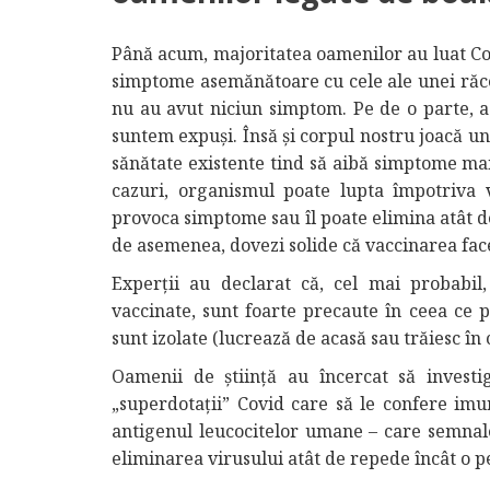
Până acum, majoritatea oamenilor au luat Covi
simptome asemănătoare cu cele ale unei răceli,
nu au avut niciun simptom. Pe de o parte, ac
suntem expuși. Însă și corpul nostru joacă u
sănătate existente tind să aibă simptome mai
cazuri, organismul poate lupta împotriva v
provoca simptome sau îl poate elimina atât de
de asemenea, dovezi solide că vaccinarea face
Experții au declarat că, cel mai probabil
vaccinate, sunt foarte precaute în ceea ce p
sunt izolate (lucrează de acasă sau trăiesc în 
Oamenii de știință au încercat să invest
„superdotații” Covid care să le confere imun
antigenul leucocitelor umane – care semnalea
eliminarea virusului atât de repede încât o 