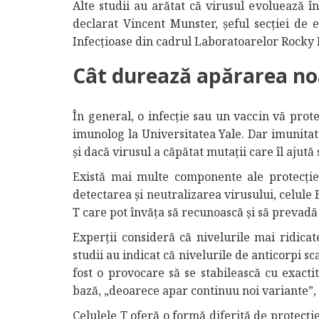
Alte studii au arătat că virusul evoluează 
declarat Vincent Munster, șeful secției de e
Infecțioase din cadrul Laboratoarelor Rocky
Cât durează apărarea no
În general, o infecție sau un vaccin vă prot
imunolog la Universitatea Yale. Dar imunita
și dacă virusul a căpătat mutații care îl ajut
Există mai multe componente ale protecției 
detectarea și neutralizarea virusului, celule 
T care pot învăța să recunoască și să prevadă 
Experții consideră că nivelurile mai ridica
studii au indicat că nivelurile de anticorpi sc
fost o provocare să se stabilească cu exacti
bază, „deoarece apar continuu noi variante”, 
Celulele T oferă o formă diferită de protec