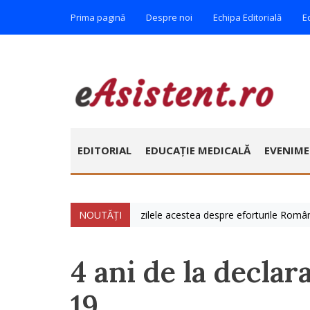
Prima pagină
Despre noi
Echipa Editorială
E
EDITORIAL
EDUCAȚIE MEDICALĂ
EVENIM
lie » Vorbim foarte mult zilele acestea despre eforturile României de a
NOUTĂȚI
4 ani de la decla
19