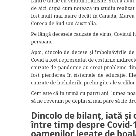
Dintre țările cu venituri ridicate, SUA a avut
de aici, după cum notează un studiu realizat
fost mult mai mare decât în Canada, Marea 
Coreea de Sud sau Australia.
Pe lângă decesele cauzate de virus, Covidul lu
persoane.
Apoi, dincolo de decese și îmbolnăvirile de
Covid a fost reprezentat de costurile indirect
cauzate de pandemie au creat probleme din 
fost pierderea în sistemele de educație. E
cauzate de închiderile prelungite ale școlilor
Cert este că în urmă cu patru ani, lumea noa
să ne revenim pe deplin și mai pare să fie d
Dincolo de bilanț, iată și
între timp despre Covid-1
oamenilor legate de boal