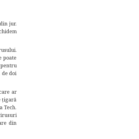
din jur.
schidem
usului.
e poate
 pentru
ă de doi
 care ar
e țigară
ia Tech.
virusuri
are din