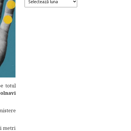
e totul
olnavi
mistere
i metri