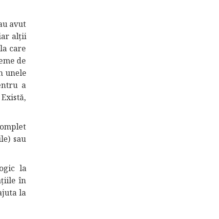
 au avut
ar alții
la care
leme de
n unele
entru a
 Există,
complet
le) sau
ogic la
iile în
juta la