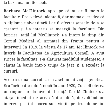
la baza mai multor boli.
Barbara McClintock
aproape că nu ar fi mers la
facultate. Era o elevă talentată, dar mama ei credea că
o diplomă universitară i-ar fi afectat șansele de a se
căsători și i-a interzis să meargă la facultate. Din
fericire, tatăl lui McClintock s-a întors la timp din
Corpul Medical al Armatei din Franța pentru a
interveni. În 1919, la vârsta de 17 ani, McClintock s-a
înscris la Facultatea de Agricultură Cornell. A avut
succes la facultate: s-a alăturat mediului studențesc, a
cântat la banjo într-o trupă de jazz și a excelat la
cursuri.
Acolo a urmat cursul care i-a schimbat viața: genetica.
Era încă o disciplină nouă în anii 1920; Cornell oferea
un singur curs la nivel de licență. Dar McClintock s-a
atașat imediat de această disciplină, dezvoltând un
interes pe tot parcursul vieții pentru domeniul