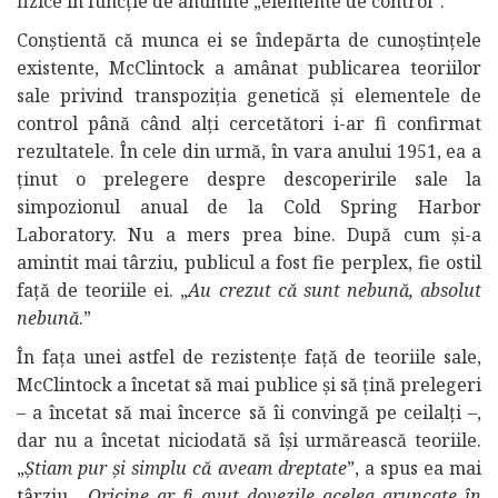
fizice în funcție de anumite „elemente de control”.
Conștientă că munca ei se îndepărta de cunoștințele
existente, McClintock a amânat publicarea teoriilor
sale privind transpoziția genetică și elementele de
control până când alți cercetători i-ar fi confirmat
rezultatele. În cele din urmă, în vara anului 1951, ea a
ținut o prelegere despre descoperirile sale la
simpozionul anual de la Cold Spring Harbor
Laboratory. Nu a mers prea bine. După cum și-a
amintit mai târziu, publicul a fost fie perplex, fie ostil
față de teoriile ei. „
Au crezut că sunt nebună, absolut
nebună
.”
În fața unei astfel de rezistențe față de teoriile sale,
McClintock a încetat să mai publice și să țină prelegeri
– a încetat să mai încerce să îi convingă pe ceilalți –,
dar nu a încetat niciodată să își urmărească teoriile.
„
Știam pur și simplu că aveam dreptate
”, a spus ea mai
târziu. „
Oricine ar fi avut dovezile acelea aruncate în