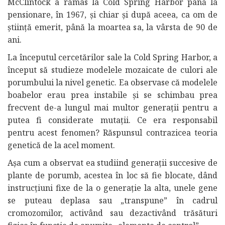
McClintock a rămas la Cold Spring Harbor până la
pensionare, în 1967, și chiar și după aceea, ca om de
știință emerit, până la moartea sa, la vârsta de 90 de
ani.
La începutul cercetărilor sale la Cold Spring Harbor, a
început să studieze modelele mozaicate de culori ale
porumbului la nivel genetic. Ea observase că modelele
boabelor erau prea instabile și se schimbau prea
frecvent de-a lungul mai multor generații pentru a
putea fi considerate mutații. Ce era responsabil
pentru acest fenomen? Răspunsul contrazicea teoria
genetică de la acel moment.
Așa cum a observat ea studiind generații succesive de
plante de porumb, acestea în loc să fie blocate, dând
instrucțiuni fixe de la o generație la alta, unele gene
se puteau deplasa sau „transpune” în cadrul
cromozomilor, activând sau dezactivând trăsături