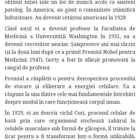
obținut soției sale un loc de muncă acolo ca asistent
patolog. În America, au găsit o comunitate științifică
înfloritoare. Au devenit cetățeni americani în 1928.
Când soțul ei a devenit profesor la Facultatea de
Medicină a Universității Washington în 1931, ea a
devenit cercetător asociat. Șaisprezece ani mai târziu
(și la două luni după ce a primit Premiul Nobel pentru
Medicină 1947), Gerty a fost în sfârșit promovată la
rangul de profesor.
Premiul a răsplătit-o pentru descoperirea procesului
de stocare și eliberare a energiei celulare. Ea a
răspuns la una dintre cele mai fundamentale întrebări
despre modul în care funcționează corpul uman.
În 1929, ei au descris ciclul Cori, procesul celular de
bază prin care organismul stochează zahărul în
celulele musculare sub formă de glicogen, îl trimite la
ficat pentru a fi transformat într-o formă utilizabilă,