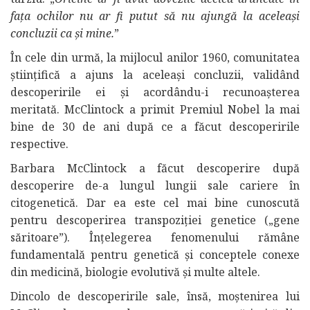
fața ochilor nu ar fi putut să nu ajungă la aceleași
concluzii ca și mine.
”
În cele din urmă, la mijlocul anilor 1960, comunitatea
științifică a ajuns la aceleași concluzii, validând
descoperirile ei și acordându-i recunoașterea
meritată. McClintock a primit Premiul Nobel la mai
bine de 30 de ani după ce a făcut descoperirile
respective.
Barbara McClintock a făcut descoperire după
descoperire de-a lungul lungii sale cariere în
citogenetică. Dar ea este cel mai bine cunoscută
pentru descoperirea transpoziției genetice („gene
săritoare”). Înțelegerea fenomenului rămâne
fundamentală pentru genetică și conceptele conexe
din medicină, biologie evolutivă și multe altele.
Dincolo de descoperirile sale, însă, moștenirea lui