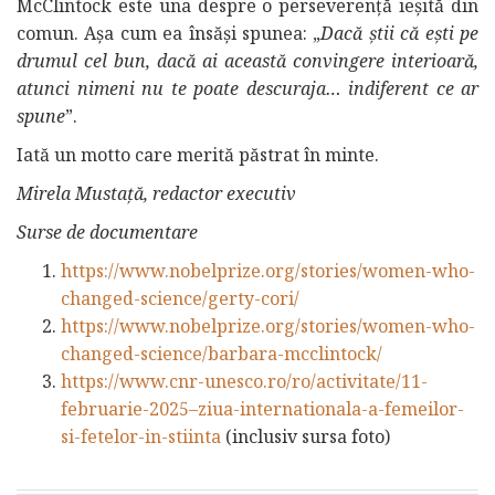
McClintock este una despre o perseverență ieșită din
comun. Așa cum ea însăși spunea: „
Dacă știi că ești pe
drumul cel bun, dacă ai această convingere interioară,
atunci nimeni nu te poate descuraja… indiferent ce ar
spune
”.
Iată un motto care merită păstrat în minte.
Mirela Mustață, redactor executiv
Surse de documentare
https://www.nobelprize.org/stories/women-who-
changed-science/gerty-cori/
https://www.nobelprize.org/stories/women-who-
changed-science/barbara-mcclintock/
https://www.cnr-unesco.ro/ro/activitate/11-
februarie-2025–ziua-internationala-a-femeilor-
si-fetelor-in-stiinta
(inclusiv sursa foto)