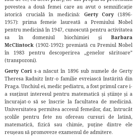
povestea a două femei care au avut o semnificație
istorică crucială în medicină:
Gerty Cory
(1896-
1957): prima femeie laureată a Premiului Nobel
pentru medicină în 1947, cunoscută pentru activitatea
sa în domeniul biochimiei și
Barbara
McClintock
(1902-1992): premiată cu Premiul Nobel
în 1983 pentru descoperirea „genelor săritoare”
(transpozoni).
Gerty Cori
s-a născut în 1896 sub numele de Gerty
Theresa Radnitz într-o familie evreiască înstărită din
Praga. Unchiul ei, medic pediatru, a fost primul care i-
a susținut interesul pentru matematică și științe și a
încurajat-o să se înscrie la facultatea de medicină.
Universitatea permitea accesul femeilor, dar, întrucât
școlile pentru fete nu ofereau cursuri de latină,
matematică, fizică sau chimie, puține dintre ele
reușeau să promoveze examenul de admitere.