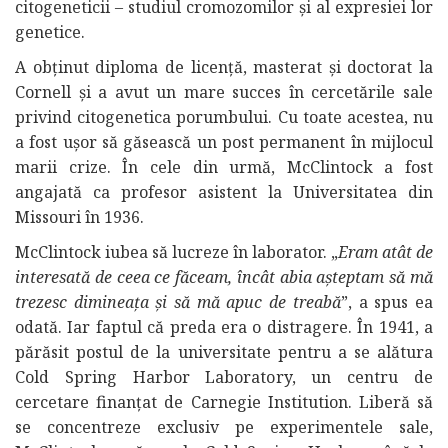
citogeneticii – studiul cromozomilor și al expresiei lor
genetice.
A obținut diploma de licență, masterat și doctorat la
Cornell și a avut un mare succes în cercetările sale
privind citogenetica porumbului. Cu toate acestea, nu
a fost ușor să găsească un post permanent în mijlocul
marii crize. În cele din urmă, McClintock a fost
angajată ca profesor asistent la Universitatea din
Missouri în 1936.
McClintock iubea să lucreze în laborator. „
Eram atât de
interesată de ceea ce făceam, încât abia așteptam să mă
trezesc dimineața și să mă apuc de treabă
”, a spus ea
odată. Iar faptul că preda era o distragere. În 1941, a
părăsit postul de la universitate pentru a se alătura
Cold Spring Harbor Laboratory, un centru de
cercetare finanțat de Carnegie Institution. Liberă să
se concentreze exclusiv pe experimentele sale,