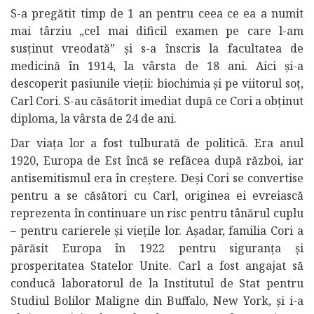
S-a pregătit timp de 1 an pentru ceea ce ea a numit
mai târziu „cel mai dificil examen pe care l-am
susținut vreodată” și s-a înscris la facultatea de
medicină în 1914, la vârsta de 18 ani. Aici și-a
descoperit pasiunile vieții: biochimia și pe viitorul soț,
Carl Cori. S-au căsătorit imediat după ce Cori a obținut
diploma, la vârsta de 24 de ani.
Dar viața lor a fost tulburată de politică. Era anul
1920, Europa de Est încă se refăcea după război, iar
antisemitismul era în creștere. Deși Cori se convertise
pentru a se căsători cu Carl, originea ei evreiască
reprezenta în continuare un risc pentru tânărul cuplu
– pentru carierele și viețile lor. Așadar, familia Cori a
părăsit Europa în 1922 pentru siguranța și
prosperitatea Statelor Unite. Carl a fost angajat să
conducă laboratorul de la Institutul de Stat pentru
Studiul Bolilor Maligne din Buffalo, New York, și i-a