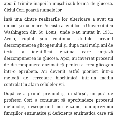
apoi îl trimite înapoi la mușchi sub formă de glucoză.
Ciclul Cori poartă numele lor.
Însă una dintre realizările lor ulterioare a avut un
impact și mai mare. Aceasta a avut loc la Universitatea
Washington din St. Louis, unde s-au mutat în 1931.
Acolo, cuplul și-a continuat studiile privind
descompunerea glicogenului și, după mai mulți ani de
teste, a identificat enzima care inițiază
descompunerea în glucoză. Apoi, au inversat procesul
de descompunere enzimatică pentru a crea glicogen
într-o eprubetă. Au devenit astfel pionieri într-o
metodă de cercetare biochimică într-un mediu
controlat în afara celulelor vii.
După ce a primit premiul și, în sfârșit, un post de
profesor, Cori a continuat să aprofundeze procesul
metabolic, descoperind noi enzime, omniprezența
funcțiilor enzimatice și deficiența enzimatică care stă