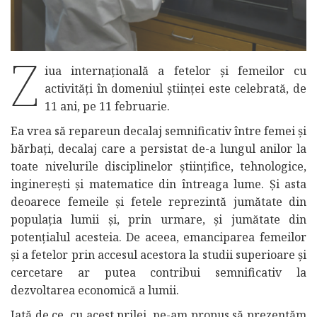
Z
iua internațională a fetelor și femeilor cu
activități în domeniul științei este celebrată, de
11 ani, pe 11 februarie.
Ea vrea să repareun decalaj semnificativ între femei și
bărbați, decalaj care a persistat de-a lungul anilor la
toate nivelurile disciplinelor științifice, tehnologice,
inginerești și matematice din întreaga lume. Și asta
deoarece femeile și fetele reprezintă jumătate din
populația lumii și, prin urmare, și jumătate din
potențialul acesteia. De aceea, emanciparea femeilor
și a fetelor prin accesul acestora la studii superioare și
cercetare ar putea contribui semnificativ la
dezvoltarea economică a lumii.
Iată de ce, cu acest prilej, ne-am propus să prezentăm