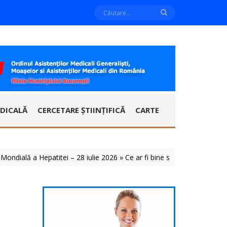
DICALĂ
CERCETARE ȘTIINȚIFICĂ
CARTE
ă a Hepatitei – 28 iulie 2026 » Ce ar fi bine să știm despre aceste bol