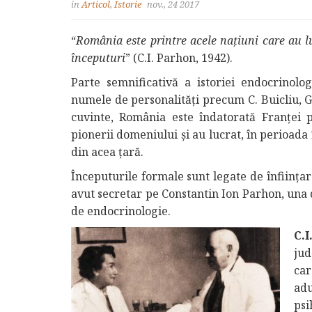
in
Articol
,
Istorie
nov., 24 2017
“
România este printre acele naţiuni care au lu
începuturi
” (C.I. Parhon, 1942).
Parte semnificativă a istoriei endocrinolo
numele de personalități precum C. Buicliu, Gh
cuvinte, România este îndatorată Franței 
pionerii domeniului și au lucrat, în perioada î
din acea țară.
Începuturile formale sunt legate de înființar
avut secretar pe Constantin Ion Parhon, una 
de endocrinologie.
C.I
jud
car
adu
psi