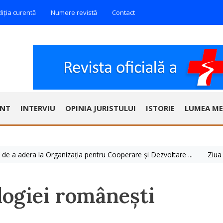
diția curentă
Numere revistă
Contact
ENT
INTERVIU
OPINIA JURISTULUI
ISTORIE
LUMEA ME
adera la Organizația pentru Cooperare și Dezvoltare ...
Ziua Mondial
logiei românești