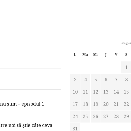
augus
L
Ma
Mi
J
V
S
1
3
4
5
6
7
8
10
11
12
13
14
15
e nu știm – episodul 1
17
18
19
20
21
22
24
25
26
27
28
29
tre noi să știe câte ceva
31