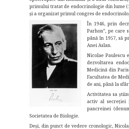
primului tratat de endocrinologie din lume (
și a organizat primul congres de endocrinolo
În 1946, prin decr
Parhon”, pe care s
până în 1957, să p
Anei Aslan.
Nicolae Paulescu e
dezvoltarea endoc
Medicină din Paris,
Facultatea de Medi
de ani, până la sfârş
Activitatea sa ști
activ al secreţie
pancreinei (denum
Societatea de Biologie.
Deși, din punct de vedere cronologic, Nicolae