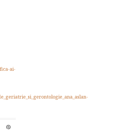
ica-ai-
e_geriatrie_si_gerontologie_ana_aslan-