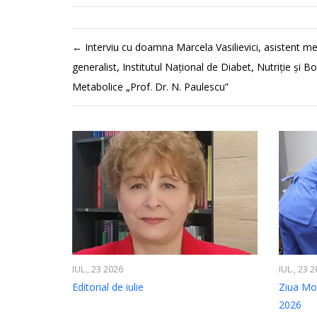
←
Interviu cu doamna Marcela Vasilievici, asistent me
generalist, Institutul Național de Diabet, Nutriţie şi Bo
Metabolice „Prof. Dr. N. Paulescu”
IUL., 23 2026
IUL., 23 
Editorial de iulie
Ziua Mon
2026