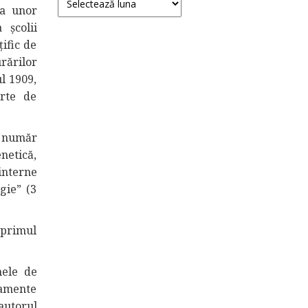
 a unor
 școlii
ţific de
rărilor
l 1909,
rte de
n număr
netică,
interne
gie” (3
 primul
mele de
camente
autorul