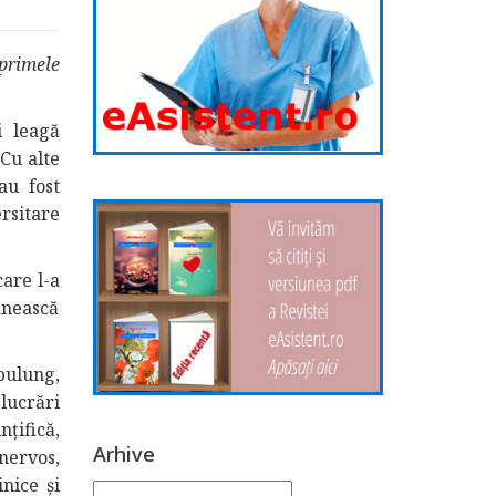
 primele
i leagă
 Cu alte
au fost
ersitare
care l-a
ânească
pulung,
 lucrări
țifică,
Arhive
nervos,
inice și
Arhive