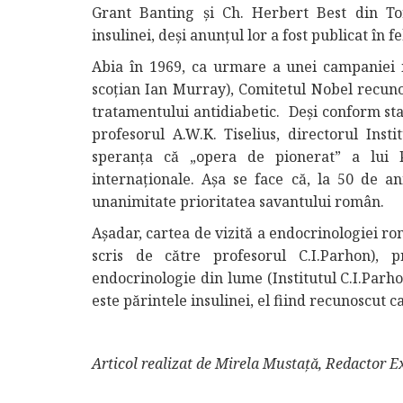
Grant Banting și Ch. Herbert Best din To
insulinei, deşi anunţul lor a fost publicat în 
Abia în 1969, ca urmare a unei campaniei in
scoțian Ian Murray), Comitetul Nobel recunoa
tratamentului antidiabetic. Deși conform stat
profesorul A.W.K. Tiselius, directorul Inst
speranța că „opera de pionerat” a lui Pa
internaționale. Așa se face că, la 50 de an
unanimitate prioritatea savantului român.
Așadar, cartea de vizită a endocrinologiei r
scris de către profesorul C.I.Parhon), 
endocrinologie din lume (Institutul C.I.Parh
este părintele insulinei, el fiind recunoscut c
Articol realizat de Mirela Mustață, Redactor E