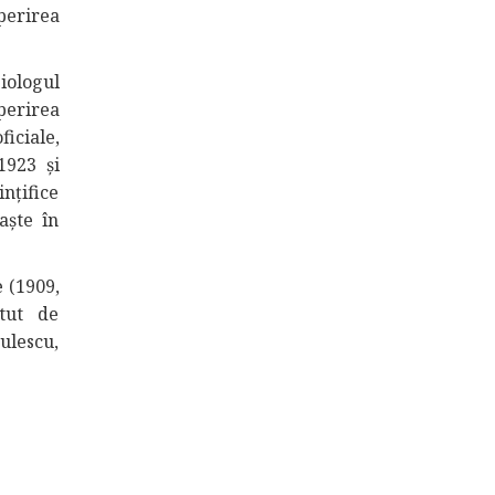
perirea
iologul
perirea
ficiale,
1923 și
nțifice
aște în
 (1909,
itut de
ulescu,