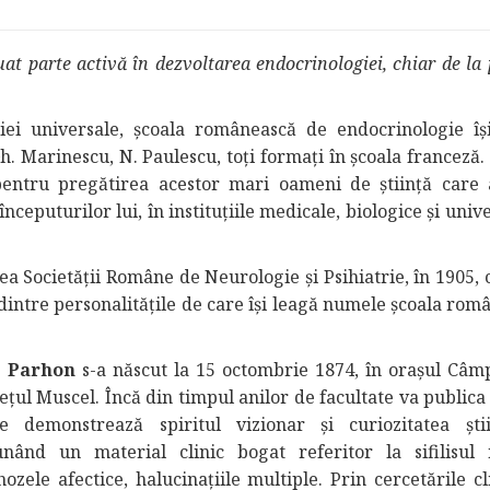
at parte activă în dezvoltarea endocrinologiei, chiar de la
giei universale, școala românească de endocrinologie îș
. Marinescu, N. Paulescu, toți formați în școala franceză.
pentru pregătirea acestor mari oameni de știință care 
nceputurilor lui, în instituțiile medicale, biologice și univ
ea Societății Române de Neurologie şi Psihiatrie, în 1905, 
dintre personalitățile de care își leagă numele școala rom
. Parhon
s-a născut la 15 octombrie 1874, în orașul Câm
ețul Muscel. Încă din timpul anilor de facultate va publica
e demonstrează spiritul vizionar și curiozitatea știin
nând un material clinic bogat referitor la sifilisul 
hozele afectice, halucinațiile multiple. Prin cercetările cl