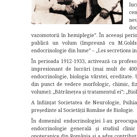
luc
cen
neu
doc
vazomotorii în hemiplegie”. În aceeași perio
publică un volum (împreună cu M.Goldst
endocrinologie din lume” – „Les secretions in
În perioada 1912-1933, activează ca profes
impresionant de lucrări (mai mult de 400) 
endocrinologie, biologia vârstei, ereditate.
din punct de vedere morfologic, chimic, fiz
volume); „Bătrânețea și tratamentul ei”; „Bio
A înființat Societatea de Neurologie, Psihi
președinte al Societății Române de Biologie.
În domeniul endocrinologiei l-au preocupa
endocrinologie generală și studiul clini
opoterapice din România și a adus contribuți