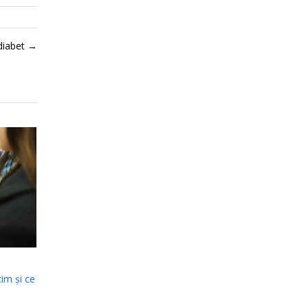
diabet
→
tim și ce