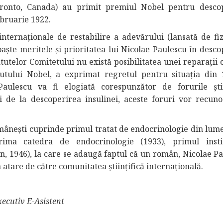
ronto, Canada) au primit premiul Nobel pentru desco
februarie 1922.
ternaționale de restabilire a adevărului (lansată de fiz
ște meritele și prioritatea lui Nicolae Paulescu în desco
utelor Comitetului nu există posibilitatea unei reparații o
itutului Nobel, a exprimat regretul pentru situația din 
ulescu va fi elogiată corespunzător de forurile știi
i de la descoperirea insulinei, aceste foruri vor recuno
omânești cuprinde primul tratat de endocrinologie din lume
prima catedra de endocrinologie (1933), primul inst
on, 1946), la care se adaugă faptul că un român, Nicolae Pa
a atare de către comunitatea științifică internațională.
xecutiv E-Asistent