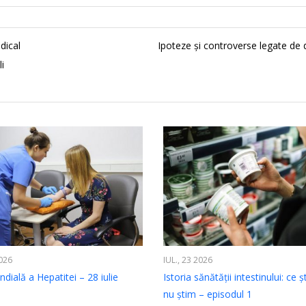
dical
Ipoteze şi controverse legate de 
li
2026
IUL., 23 2026
dială a Hepatitei – 28 iulie
Istoria sănătății intestinului: ce ș
nu știm – episodul 1