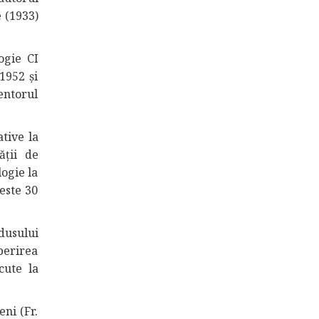
 (1933)
ogie CI
1952 și
entorul
tive la
ății de
logie la
este 30
dusului
perirea
cute la
eni (Fr.