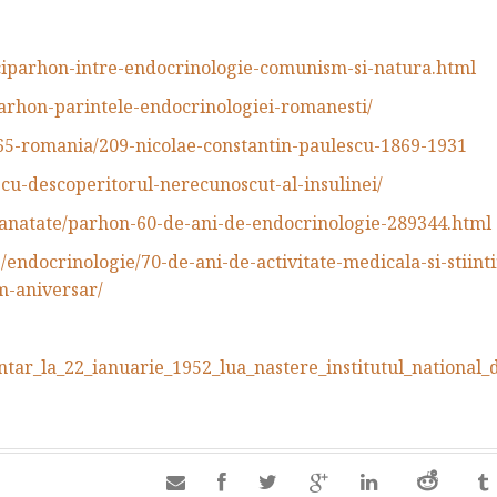
/ciparhon-intre-endocrinologie-comunism-si-natura.html
parhon-parintele-endocrinologiei-romanesti/
65-romania/209-nicolae-constantin-paulescu-1869-1931
scu-descoperitorul-nerecunoscut-al-insulinei/
e-sanatate/parhon-60-de-ani-de-endocrinologie-289344.html
endocrinologie/70-de-ani-de-activitate-medicala-si-stiintif
lm-aniversar/
tar_la_22_ianuarie_1952_lua_nastere_institutul_national_d
