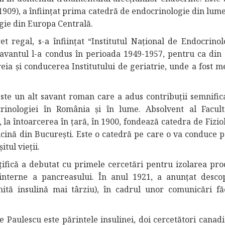
1909), a înființat prima catedră de endocrinologie din lume
gie din Europa Centrală.
et regal, s-a înființat “Institutul Național de Endocrinol
avantul l-a condus în perioada 1949-1957, pentru ca din 
reia şi conducerea Institutului de geriatrie, unde a fost m
ste un alt savant roman care a adus contribuții semnifica
rinologiei în România și în lume. Absolvent al Facult
 la întoarcerea în țară, în 1900, fondează catedra de Fizio
cină din Bucureşti. Este o catedră pe care o va conduce p
itul vieţii.
ințifică a debutat cu primele cercetări pentru izolarea pro
i interne a pancreasului. În anul 1921, a anunţat desco
ită insulină mai târziu), în cadrul unor comunicări fă
 Paulescu este părintele insulinei, doi cercetători canadi