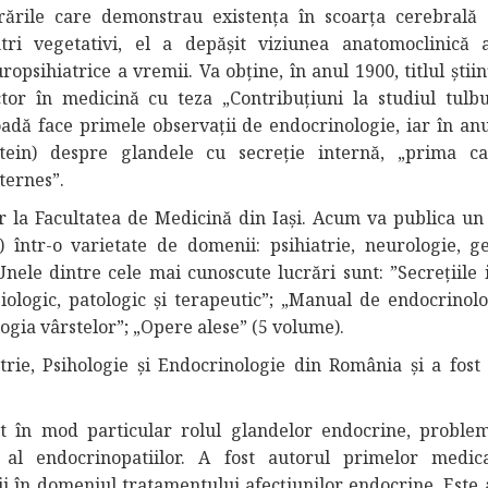
rările care demonstrau existența în scoarța cerebrală
tri vegetativi, el a depășit viziunea anatomoclinică a
ropsihiatrice a vremii. Va obține, în anul 1900, titlul ştiin
tor în medicină cu teza „Contribuţiuni la studiul tulbu
adă face primele observații de endocrinologie, iar în anu
ein) despre glandele cu secreție internă, „prima ca
ternes”.
or la Facultatea de Medicină din Iași. Acum va publica u
într-o varietate de domenii: psihiatrie, neurologie, ge
 Unele dintre cele mai cunoscute lucrări sunt: ”Secrețiile 
iologic, patologic și terapeutic”; „Manual de endocrinolo
logia vârstelor”; „Opere alese” (5 volume).
atrie, Psihologie și Endocrinologie din România și a fost
t în mod particular rolul glandelor endocrine, proble
c al endocrinopatiilor. A fost autorul primelor medi
i în domeniul tratamentului afecțiunilor endocrine. Este 