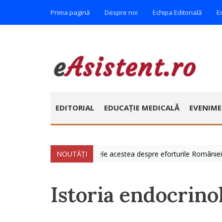
Prima pagină
Despre noi
Echipa Editorială
E
EDITORIAL
EDUCAȚIE MEDICALĂ
EVENIM
ie » Vorbim foarte mult zilele acestea despre eforturile României de a 
NOUTĂȚI
Istoria endocrino