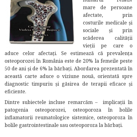
mare de persoane
afectate, prin
costurile medicale și
sociale şi prin
scăderea calităţii
vieţii pe care o
aduce celor afectaţi. Se estimează că prevalenţa
osteoporozei în România este de 20% la femeile peste
50 de ani și de 6% la bărbați. Abordarea prezentată în
această carte aduce o viziune nouă, orientată spre
diagnostic timpuriu şi găsirea de terapii eficace şi
eficiente.
Dintre subiectele incluse remarcăm – implicaţii în
patogenia osteoporozei, osteoporoza în bolile
inflamatorii reumatologice sistemice, osteoporoza în
bolile gastrointestinale sau osteoporoza la bărbaţi.