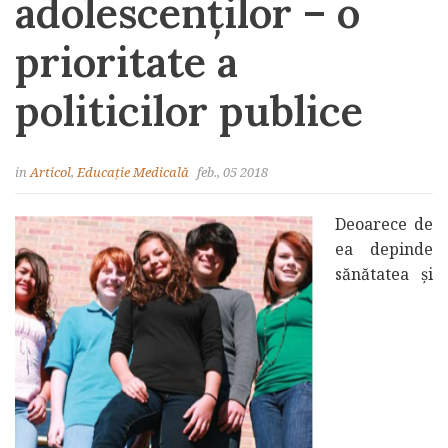
adolescenţilor – o
prioritate a
politicilor publice
in
Articol
,
Educație Medicală
feb., 05 2018
Deoarece de
ea depinde
sănătatea şi