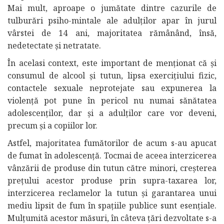
Mai mult, aproape o jumătate dintre cazurile de
tulburări psiho-mintale ale adulţilor apar în jurul
vârstei de 14 ani, majoritatea rămânând, însă,
nedetectate şi netratate.
În acelasi context, este important de menţionat că şi
consumul de alcool şi tutun, lipsa exerciţiului fizic,
contactele sexuale neprotejate sau expunerea la
violenţă pot pune în pericol nu numai sănătatea
adolescenţilor, dar şi a adulţilor care vor deveni,
precum şi a copiilor lor.
Astfel, majoritatea fumătorilor de acum s-au apucat
de fumat în adolescenţă. Tocmai de aceea interzicerea
vânzării de produse din tutun către minori, creşterea
preţului acestor produse prin supra-taxarea lor,
interzicerea reclamelor la tutun şi garantarea unui
mediu lipsit de fum în spaţiile publice sunt esenţiale.
Mulţumită acestor măsuri, în câteva ţări dezvoltate s-a