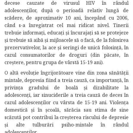
decese cauzate de virusul HIV în rândul
adolescenţilor, după o perioadă relativ lungă de
scădere, de aproximativ 10 ani, începând cu 2006,
când s-a înregistrat cel mai ridicat nivel. Tinerii
trebuie informaţi, educaţi şi încurajaţi să se protejeze
şi trebuie să aibă şi mijloacele să o facă, de la folosirea
prezervativelor, la ace şi seringi de unică folosinţă, în
cazul consumatorilor de droguri (din păcate, în
creştere, pentru grupa de vârstă 15-19 ani).
O altă evoluţie îngrijorătoare vine din zona sănătăţii
mintale, depresia fiind a treia cauză, ca importanţă, în
privinţa gradului de boală şi dizabilitate la
adolescenţi, iar sinuciderile a treia cauză de deces în
cazul adolescenţilor cu vârsta de 15-19 ani. Violenţa
domestică şi în şcoală, sărăcia sau stima de sine
scăzută pot contribui la creşterea riscului de depresie
şi alte tulburări psiho-mintale în rândul
adolescenţilor.