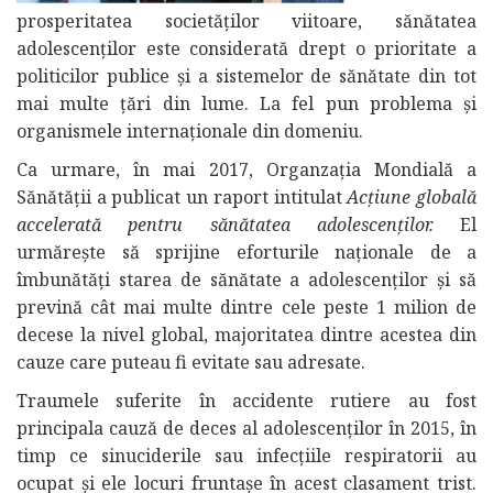
prosperitatea societăţilor viitoare, sănătatea
adolescenţilor este considerată drept o prioritate a
politicilor publice şi a sistemelor de sănătate din tot
mai multe ţări din lume. La fel pun problema şi
organismele internaţionale din domeniu.
Ca urmare, în mai 2017, Organzaţia Mondială a
Sănătăţii a publicat un raport intitulat
Acţiune globală
accelerată pentru sănătatea adolescenţilor.
El
urmăreşte să sprijine eforturile naţionale de a
îmbunătăţi starea de sănătate a adolescenţilor şi să
prevină cât mai multe dintre cele peste 1 milion de
decese la nivel global, majoritatea dintre acestea din
cauze care puteau fi evitate sau adresate.
Traumele suferite în accidente rutiere au fost
principala cauză de deces al adolescenţilor în 2015, în
timp ce sinuciderile sau infecţiile respiratorii au
ocupat şi ele locuri fruntaşe în acest clasament trist.