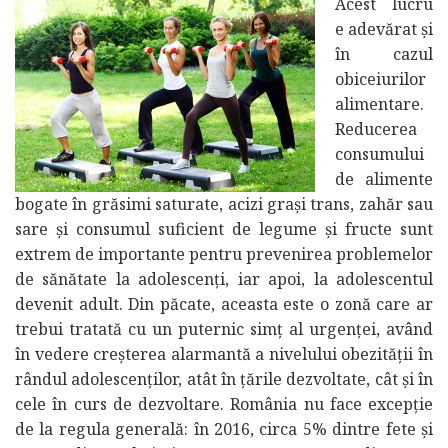
Acest lucru
e adevărat şi
în cazul
obiceiurilor
alimentare.
Reducerea
consumului
de alimente
bogate în grăsimi saturate, acizi grași trans, zahăr sau
sare şi consumul suficient de legume şi fructe sunt
extrem de importante pentru prevenirea problemelor
de sănătate la adolescenţi, iar apoi, la adolescentul
devenit adult. Din păcate, aceasta este o zonă care ar
trebui tratată cu un puternic simț al urgenţei, având
în vedere creşterea alarmantă a nivelului obezităţii în
rândul adolescenţilor, atât în ţările dezvoltate, cât şi în
cele în curs de dezvoltare. România nu face excepţie
de la regula generală: în 2016, circa 5% dintre fete şi