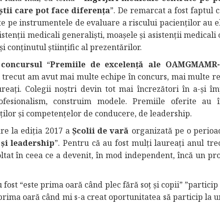
știi care pot face diferența
”. De remarcat a fost faptul 
ate pe instrumentele de evaluare a riscului pacienților au 
stenții medicali generaliști, moașele și asistenții medicali
i conţinutul științific al prezentărilor.
,
concursul
“
Premiile de excelenţă ale OAMGMAMR-F
ul trecut am avut mai multe echipe în concurs, mai multe re
reați. Colegii noştri devin tot mai încrezători în a-şi îm
rofesionalism, construim modele. Premiile oferite au 
ților și competențelor de conducere, de leadership.
re la ediția 2017 a
Școlii de vară
organizată pe o perioa
și leadership
”. Pentru că au fost mulți laureați anul tre
oltat în ceea ce a devenit, în mod independent, încă un pro
u fost “este prima oară când plec fără soţ şi copii” ”partici
prima oară când mi s-a creat oportunitatea să particip la u