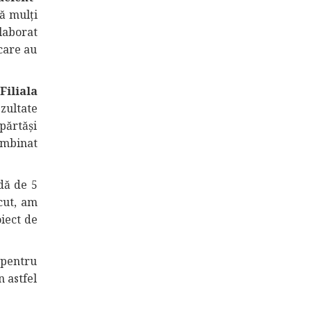
că mulți
elaborat
 care au
iliala
zultate
părtăşi
îmbinat
dă de 5
cut, am
iect de
p pentru
n astfel