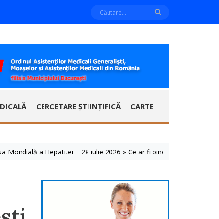
DICALĂ
CERCETARE ȘTIINȚIFICĂ
CARTE
ială a Hepatitei – 28 iulie 2026 » Ce ar fi bine să știm despre aceste b
ști