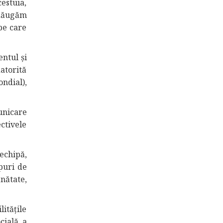
cestuia,
adăugăm
pe care
ntul şi
datorită
ondial),
unicare
ectivele
echipă,
ipuri de
nătate,
itățile
cială a