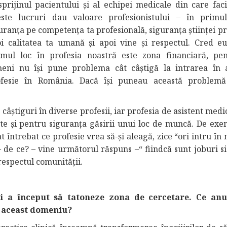
sprijinul pacientului şi al echipei medicale din care faci
ste lucruri dau valoare profesionistului – în primu
uranţa pe competenţa ta profesională, siguranţa ştiinţei pr
i calitatea ta umană şi apoi vine și respectul. Cred e
imul loc în profesia noastră este zona financiară, pe
eni nu își pune problema cât câştigă la intrarea în 
ofesie în România. Dacă îşi puneau această problemă
e câştiguri în diverse profesii, iar profesia de asistent medi
ate și pentru siguranţa găsirii unui loc de muncă. De exe
 întrebat ce profesie vrea să-şi aleagă, zice “ori intru în
– de ce? – vine următorul răspuns –“ fiindcă sunt joburi si
 respectul comunităţii.
ți a început să tatoneze zona de cercetare. Ce an
n aceast domeniu?