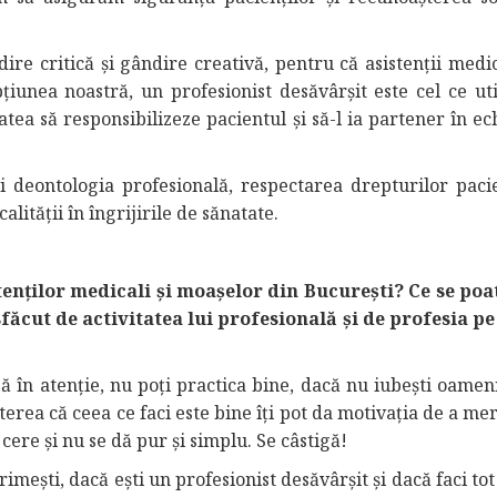
ire critică și gândire creativă, pentru că asistenții medic
iunea noastră, un profesionist desăvârşit este cel ce uti
atea să responsibilizeze pacientul şi să-l ia partener în e
i deontologia profesională, respectarea drepturilor pacie
lităţii în îngrijirile de sănatate.
enților medicali și moașelor din București? Ce se poa
sfăcut de activitatea lui profesională și de profesia pe
să în atenție, nu poți practica bine, dacă nu iubești oamen
terea că ceea ce faci este bine îți pot da motivația de a m
cere şi nu se dă pur și simplu. Se câstigă!
primeşti, dacă eşti un profesionist desăvârşit şi dacă faci tot