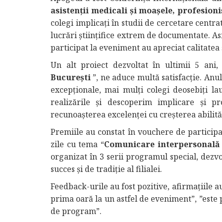
asistenții medicali și moașele, profesioni
colegi implicaţi în studii de cercetare centr
lucrări științifice extrem de documentate. Asi
participat la eveniment au apreciat calitatea ş
Un alt proiect dezvoltat în ultimii 5 ani
București
”, ne aduce multă satisfacție. An
excepționale, mai mulți colegi deosebiți lau
realizările şi descoperim implicare și p
recunoașterea excelenței cu creșterea abilită
Premiile au constat în vouchere de participa
zile cu tema “
Comunicare interpersonală 
organizat în 3 serii programul special, dezv
succes şi de tradiţie al filialei.
Feedback-urile au fost pozitive, afirmațiile a
prima oară la un astfel de eveniment”, ”este 
de program”.