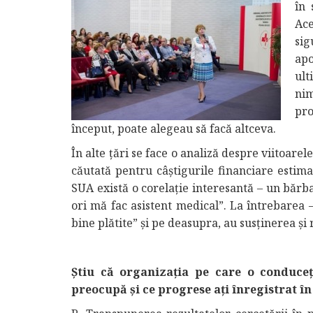
în 
Ace
sig
apo
ult
nim
pr
început, poate alegeau să facă altceva.
În alte ţări se face o analiză despre viitoarel
căutată pentru câștigurile financiare estim
SUA există o corelaţie interesantă – un bărbat
ori mă fac asistent medical”. La întrebarea 
bine plătite” şi pe deasupra, au susținerea și
Știu că organizația pe care o conduce
preocupă și ce progrese ați înregistrat î