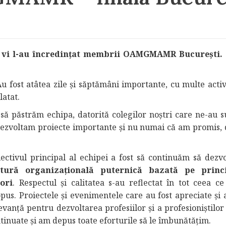
 vi l-au
încredințat membrii OAMGMAMR București.
u fost atâtea zile și săptămâni importante, cu multe activi
latat.
ă păstrăm echipa, datorită colegilor noştri care ne-au su
dezvoltam proiecte importante şi nu numai că am promis, 
ectivul principal al echipei a fost să continuăm să dezv
ltură organizațională puternică bazată pe princi
ori
. Respectul și calitatea s-au reflectat în tot ceea c
pus. Proiectele și evenimentele care au fost apreciate și 
evanță pentru dezvoltarea profesiilor și a profesioniștilor
tinuate și am depus toate eforturile să le îmbunătățim.