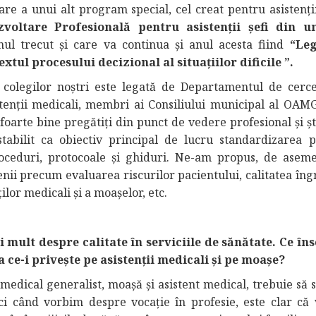
e a unui alt program special, cel creat pentru asistenţii 
voltare Profesională pentru asistenții șefi din un
nul trecut și care va continua și anul acesta fiind
“Leg
xtul procesului decizional al situațiilor dificile ”.
 colegilor noștri este legată de Departamentul de cerce
sistenții medicali, membri ai Consiliului municipal al O
 foarte bine pregătiți din punct de vedere profesional și ști
stabilit ca obiectiv principal de lucru standardizarea pr
roceduri, protocoale şi ghiduri. Ne-am propus, de aseme
ii precum evaluarea riscurilor pacientului, calitatea îngr
lor medicali și a moașelor, etc.
i mult despre calitate în serviciile de sănătate. Ce î
 ce-i privește pe asistenții medicali și pe moașe?
 medical generalist, moaşă și asistent medical, trebuie să
nci când vorbim despre vocaţie în profesie, este clar că