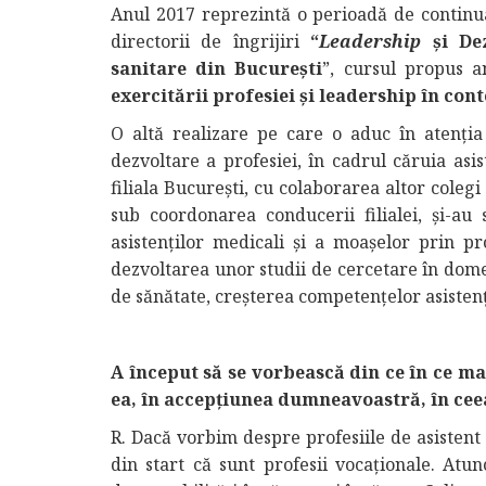
Anul 2017 reprezintă o perioadă de continuar
directorii de îngrijiri
“
Leadership
și Dez
sanitare din București
”, cursul propus a
exercitării profesiei și leadership în conte
O altă realizare pe care o aduc în atenția
dezvoltare a profesiei, în cadrul căruia a
filiala București, cu colaborarea altor colegi
sub coordonarea conducerii filialei, și-au 
asistenților medicali și a moașelor prin p
dezvoltarea unor studii de cercetare în domen
de sănătate, creșterea competențelor asistenți
A început să se vorbească din ce în ce ma
ea, în accepțiunea dumneavoastră, în ceea
R. Dacă vorbim despre profesiile de asistent
din start că sunt profesii vocaţionale. Atu