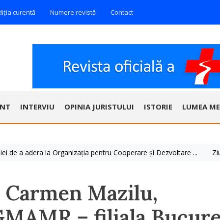
diția curentă
Numere revistă
Contact
ENT
INTERVIU
OPINIA JURISTULUI
ISTORIE
LUMEA ME
a adera la Organizația pentru Cooperare și Dezvoltare ...
Ziua Mond
a Carmen Mazilu,
MAMR – filiala Bucure