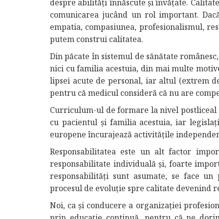
despre abilități înnăscute și învățate. Calitat
comunicarea jucând un rol important. Dac
empatia, compasiunea, profesionalismul, resp
putem construi calitatea.
Din păcate în sistemul de sănătate românesc,
nici cu familia acestuia, din mai multe motiv
lipsei acute de personal, iar altul (extrem d
pentru că medicul consideră că nu are compet
Curriculum-ul de formare la nivel postliceal
cu pacientul și familia acestuia, iar legisla
europene încurajează activitățile independente
Responsabilitatea este un alt factor importa
responsabilitate individuală şi, foarte impor
responsabilități sunt asumate, se face un p
procesul de evoluție spre calitate devenind rea
Noi, ca și conducere a organizației profesio
prin educație continuă, pentru că ne dorim