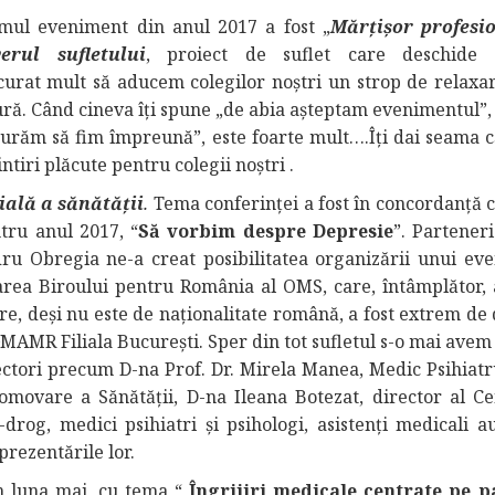
mul eveniment din anul 2017 a fost „
Mărţişor profesi
verul sufletului
, proiect de suflet care deschide p
at mult să aducem colegilor noştri un strop de relaxar
ură. Când cineva îţi spune „de abia aşteptam evenimentul”,
curăm să fim împreună”, este foarte mult….Îţi dai seama c
iri plăcute pentru colegii noștri .
ală a sănătăţii
.
Tema conferinței a fost în concordanță 
tru anul 2017, “
Să vorbim despre Depresie
”. Parteneri
ndru Obregia ne-a creat posibilitatea organizării unui ev
area Biroului pentru România al OMS, care, întâmplător, 
e, deşi nu este de naţionalitate română, a fost extrem de 
MAMR Filiala București. Sper din tot sufletul s-o mai avem
ectori precum D-na Prof. Dr. Mirela Manea, Medic Psihiatr
movare a Sănătății, D-na Ileana Botezat, director al Ce
rog, medici psihiatri și psihologi, asistenți medicali au
prezentările lor.
in luna mai, cu tema “
Îngrijiri medicale centrate pe p