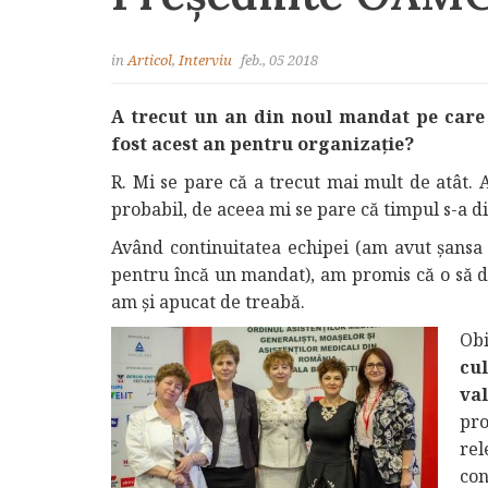
in
Articol
,
Interviu
feb., 05 2018
A trecut un an din noul mandat pe care
fost acest an pentru organizație?
R. Mi se pare că a trecut mai mult de atât. A
probabil, de aceea mi se pare că timpul s-a di
Având continuitatea echipei (am avut şansa s
pentru încă un mandat), am promis că o să 
am şi apucat de treabă.
Obi
cu
val
pro
rel
con