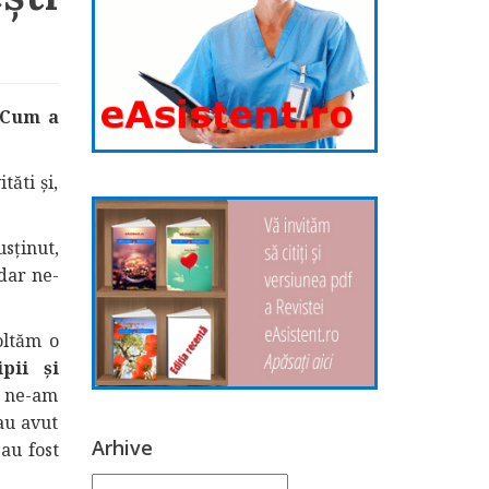
 Cum a
tăti şi,
sţinut,
dar ne-
oltăm o
pii și
e ne-am
au avut
Arhive
 au fost
Arhive