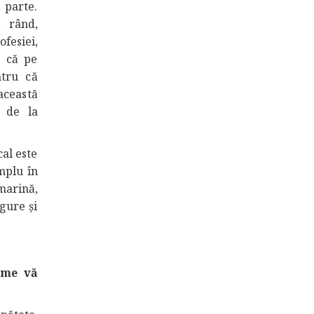
 parte.
l rând,
ofesiei,
u că pe
ntru că
această
 de la
cal este
mplu în
 marină,
gure şi
ume vă