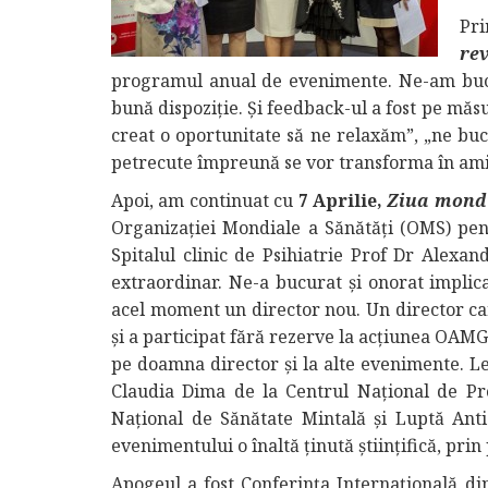
Pri
re
programul anual de evenimente. Ne-am bucur
bună dispoziţie. Şi feedback-ul a fost pe măs
creat o oportunitate să ne relaxăm”, „ne bu
petrecute împreună se vor transforma în amint
Apoi, am continuat cu
7 Aprilie,
Ziua mondi
Organizației Mondiale a Sănătăți (OMS) pen
Spitalul clinic de Psihiatrie Prof Dr Alexa
extraordinar. Ne-a bucurat şi onorat implic
acel moment un director nou. Un director car
şi a participat fără rezerve la acţiunea OAMG
pe doamna director şi la alte evenimente. L
Claudia Dima de la Centrul Național de Pro
Național de Sănătate Mintală și Luptă Anti-d
evenimentului o înaltă ținută științifică, prin 
Apogeul a fost Conferinţa Internaţională d