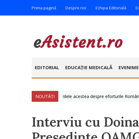
Prima pagină
Despre noi
Echipa Editorială
E
EDITORIAL
EDUCAȚIE MEDICALĂ
EVENIM
ulie » Vorbim foarte mult zilele acestea despre eforturile României de 
NOUTĂȚI
Interviu cu Doin
Președinte OAMG