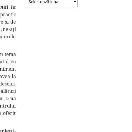
onal la
ractic
e și de
 „ne-ați
ă orele
cu tema
atul cu
eniment
avea la
deschis
 alături
u, D-na
ntrului
 oferit
acient-