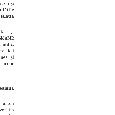
şefi și
itățile
isla
ția
tare şi
AMGMAMR
ințific,
acticii
nea, și
ijirilor
nseamnă
 spunem
 vorbim