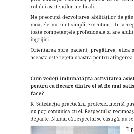
rolului asistenților medicali.
Ne preocupă dezvoltarea abilităților de gând
moașele nu sunt simpli executanți. În accepț
toate competențele profesionale și are abilit
îngrijiri.
Orientarea spre pacient, pregătirea, etica ș
aceasta este reţeta noastră pentru atingerea ca
Cum vedeți îmbunătățită activitatea asist
pentru ca fiecare dintre ei să fie mai sati
face?
R. Satisfacţia practicării profesiei merită pu
nu poți comunica cu ei. Respectul și recunoaș
departe. Numai că respectul se câştigă, nu se 
Îl 