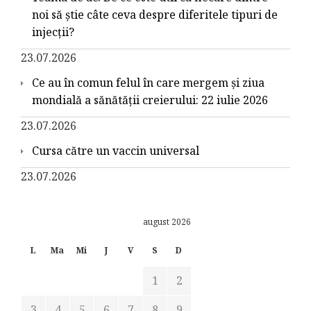
noi să știe câte ceva despre diferitele tipuri de
injecții?
23.07.2026
Ce au în comun felul în care mergem și ziua
mondială a sănătății creierului: 22 iulie 2026
23.07.2026
Cursa către un vaccin universal
23.07.2026
august 2026
L
Ma
Mi
J
V
S
D
1
2
3
4
5
6
7
8
9