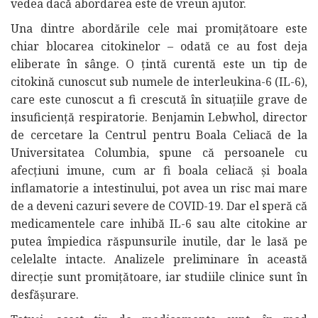
vedea dacă abordarea este de vreun ajutor.
Una dintre abordările cele mai promițătoare este
chiar blocarea citokinelor – odată ce au fost deja
eliberate în sânge. O țintă curentă este un tip de
citokină cunoscut sub numele de interleukina-6 (IL-6),
care este cunoscut a fi crescută în situațiile grave de
insuficiență respiratorie. Benjamin Lebwhol, director
de cercetare la Centrul pentru Boala Celiacă de la
Universitatea Columbia, spune că persoanele cu
afecțiuni imune, cum ar fi boala celiacă și boala
inflamatorie a intestinului, pot avea un risc mai mare
de a deveni cazuri severe de COVID-19. Dar el speră că
medicamentele care inhibă IL-6 sau alte citokine ar
putea împiedica răspunsurile inutile, dar le lasă pe
celelalte intacte. Analizele preliminare în această
direcție sunt promițătoare, iar studiile clinice sunt în
desfășurare.