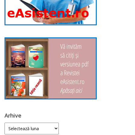
Arhive
Arhive