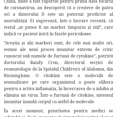
China, unde a fost raportat pentru prima dată focarul
de coronavirus, au descoperit că o creștere de patru
ori a dimerului D este un puternic predictor al
mortalității. Ei sugerează, într-o lucrare recentă, că
testul „ar putea fi un marker timpuriu și util”, care
indică ce pacient intră în fazele periculoase.
”Aceștia și alți markeri sunt, de cele mai multe ori,
semne ale unui proces imunitar extrem de critic
cunoscut sub numele de furtună de cytokine”, potrivit
doctorului Randy Cron, directorul secției de
reumatologie de la Spitalul Children’s of Alabama, din
Birmingham. O citokină este o moleculă de
semnalizare pe care organismul o poate elibera
pentru a activa inflamația, în încercarea de a inhiba și
elimina un virus. Într-o furtună de citokine, sistemul
imunitar inundă corpul cu astfel de molecule.
În acest moment, prioritatea pentru medici se