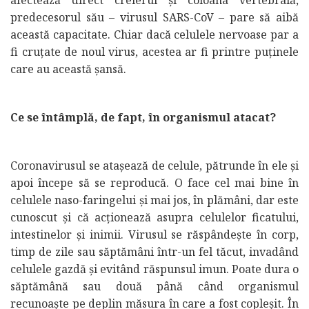
afectează direct creierul și coloana vertebrală,
predecesorul său – virusul SARS-CoV – pare să aibă
această capacitate. Chiar dacă celulele nervoase par a
fi cruțate de noul virus, acestea ar fi printre puținele
care au această șansă.
Ce se întâmplă, de fapt, în organismul atacat?
Coronavirusul se atașează de celule, pătrunde în ele și
apoi începe să se reproducă. O face cel mai bine în
celulele naso-faringelui și mai jos, în plămâni, dar este
cunoscut și că acționează asupra celulelor ficatului,
intestinelor și inimii. Virusul se răspândește în corp,
timp de zile sau săptămâni într-un fel tăcut, invadând
celulele gazdă și evitând răspunsul imun. Poate dura o
săptămână sau două până când organismul
recunoaște pe deplin măsura în care a fost copleșit. În