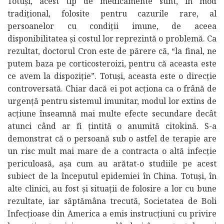
Totuși, acest tip de medicamente sunt, în mod
tradițional, folosite pentru cazurile rare, al
persoanelor cu condiții imune, de aceea
disponibilitatea și costul lor reprezintă o problemă. Ca
rezultat, doctorul Cron este de părere că, “la final, ne
putem baza pe corticosteroizi, pentru că aceasta este
ce avem la dispoziție”. Totuși, aceasta este o direcție
controversată. Chiar dacă ei pot acționa ca o frână de
urgență pentru sistemul imunitar, modul lor extins de
acțiune înseamnă mai multe efecte secundare decât
atunci când ar fi țintită o anumită citokină. S-a
demonstrat că o persoană sub o astfel de terapie are
un risc mult mai mare de a contracta o altă infecție
periculoasă, așa cum au arătat-o studiile pe acest
subiect de la începutul epidemiei în China. Totuși, în
alte clinici, au fost și situații de folosire a lor cu bune
rezultate, iar săptămâna trecută, Societatea de Boli
Infecțioase din America a emis instrucțiuni cu privire