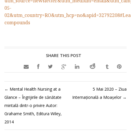
utm_source=newsletter&utm_medium=email&utm_ca
05-
02&utm_country=RO&utm_hcp=no&apid=32792208#Lea
compounds
SHARE THIS POST

←
Mental Health Nursing at a
5 Mai 2020 – Ziua
Glance – Îngrijirile de sănătate
Internațională a Moașelor
→
mintală dintr-o privire Autor:
Grahame Smith, Editura Wiley,
2014