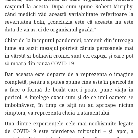
răspund la acesta. După cum spune Robert Murphy,
când medicii văd această variabilitate referitoare la
severitatea bolii, „concluzia este că aceasta nu este
data de virus, ci de organismul gazdă.”
Chiar de la începutul pandemiei, oamenii din întreaga
lume au auzit mesajul potrivit căruia persoanele mai
în vârstă și bolnavii cronici sunt cei expuși și care pot
să moară din cauza COVID-19.
Dar aceasta este departe de a reprezenta o imagine
completă, pentru a putea spune cine este în pericol de
a face o formă de boală care-i poate pune viața în
pericol. A înțelege exact cum și de ce unii oameni se
îmbolnăvesc, în timp ce alții nu au aproape niciun
simptom, va reprezenta cheia tratamentului.
Una dintre experiențele cele mai neobișnuite legate
de COVID-19 este pierderea mirosului – și, apoi, a