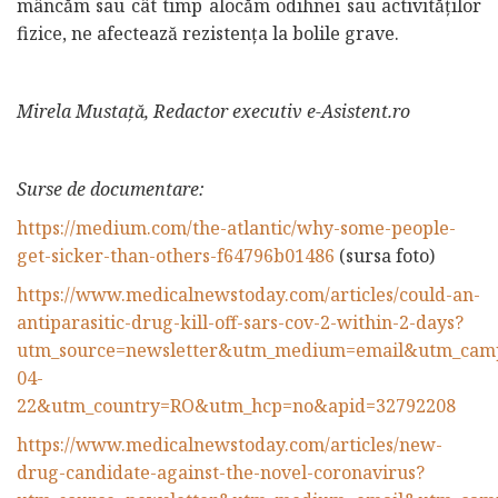
mâncăm sau cât timp alocăm odihnei sau activităților
fizice, ne afectează rezistența la bolile grave.
Mirela Mustață, Redactor executiv e-Asistent.ro
Surse de documentare:
https://medium.com/the-atlantic/why-some-people-
get-sicker-than-others-f64796b01486
(sursa foto)
https://www.medicalnewstoday.com/articles/could-an-
antiparasitic-drug-kill-off-sars-cov-2-within-2-days?
utm_source=newsletter&utm_medium=email&utm_ca
04-
22&utm_country=RO&utm_hcp=no&apid=32792208
https://www.medicalnewstoday.com/articles/new-
drug-candidate-against-the-novel-coronavirus?