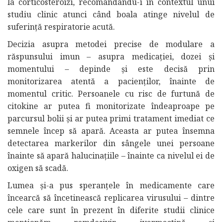
la corticosteroizi, recomandându-i în contextul unui
studiu clinic atunci când boala atinge nivelul de
suferință respiratorie acută.
Decizia asupra metodei precise de modulare a
răspunsului imun – asupra medicației, dozei și
momentului – depinde și este decisă prin
monitorizarea atentă a pacienților, înainte de
momentul critic. Persoanele cu risc de furtună de
citokine ar putea fi monitorizate îndeaproape pe
parcursul bolii și ar putea primi tratament imediat ce
semnele încep să apară. Aceasta ar putea însemna
detectarea markerilor din sângele unei persoane
înainte să apară halucinațiile – înainte ca nivelul ei de
oxigen să scadă.
Lumea și-a pus speranțele în medicamente care
încearcă să încetinească replicarea virusului – dintre
cele care sunt în prezent în diferite studii clinice