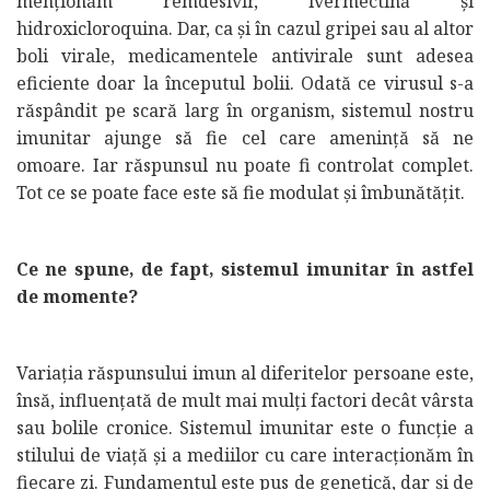
menționăm remdesivir, ivermectină și
hidroxicloroquina. Dar, ca și în cazul gripei sau al altor
boli virale, medicamentele antivirale sunt adesea
eficiente doar la începutul bolii. Odată ce virusul s-a
răspândit pe scară larg în organism, sistemul nostru
imunitar ajunge să fie cel care amenință să ne
omoare. Iar răspunsul nu poate fi controlat complet.
Tot ce se poate face este să fie modulat și îmbunătățit.
Ce ne spune, de fapt, sistemul imunitar în astfel
de momente?
Variația răspunsului imun al diferitelor persoane este,
însă, influențată de mult mai mulți factori decât vârsta
sau bolile cronice. Sistemul imunitar este o funcție a
stilului de viață și a mediilor cu care interacționăm în
fiecare zi. Fundamentul este pus de genetică, dar și de