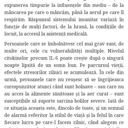
expunerea timpurie la influențele din mediu – de la
mâncarea pe care o mâncăm, până la aerul pe care îl
respirăm. Răspunsul sistemului imunitar variază în
funcție de mulți factori, de la hrană, la condițiile de
locuit, la accesul la asistență medicală.
Persoanele care se îmbolnăvesc cel mai grav sunt, de
multe ori, cele cu vulnerabilități multiple. Nivelul
citokinelor precum IL-6 poate crește după o singură
noapte lipsită de un somn bun. Pe parcursul vieții,
efectele stresorilor zilnici se acumulează. În cele din
urmă, persoanele care nu reușesc să se îngrijieasca
corespunzător atunci când sunt bolnave – sau care nu
au acces la alimente sănătoase și la aer curat – sunt
susceptibile să suporte sarcina bolilor severe. Iată de
ce situația aceasta este, dincolo de toate, și un semnal
de alarmă referitor la stilul de viață și la felul în care
fiecare lucru pe care-l facem zilnic, când alegem ce