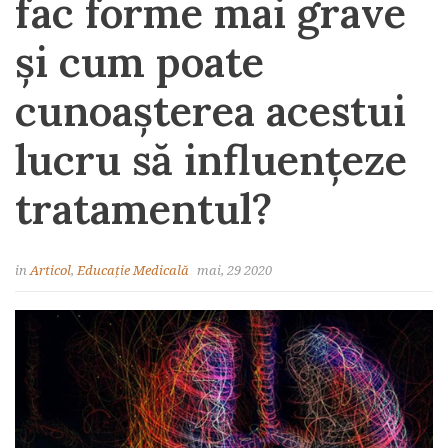
fac forme mai grave
și cum poate
cunoașterea acestui
lucru să influențeze
tratamentul?
in
Articol
,
Educație Medicală
mai, 29 2020