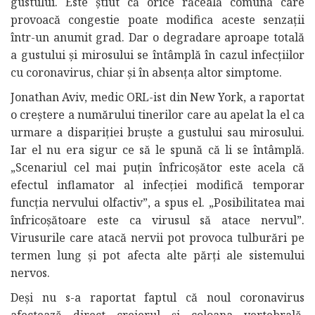
gustului. Este știut că orice răceală comună care
provoacă congestie poate modifica aceste senzații
într-un anumit grad. Dar o degradare aproape totală
a gustului și mirosului se întâmplă în cazul infecțiilor
cu coronavirus, chiar și în absența altor simptome.
Jonathan Aviv, medic ORL-ist din New York, a raportat
o creștere a numărului tinerilor care au apelat la el ca
urmare a dispariției bruște a gustului sau mirosului.
Iar el nu era sigur ce să le spună că li se întâmplă.
„Scenariul cel mai puțin înfricoșător este acela că
efectul inflamator al infecției modifică temporar
funcția nervului olfactiv”, a spus el. „Posibilitatea mai
înfricoșătoare este ca virusul să atace nervul”.
Virusurile care atacă nervii pot provoca tulburări pe
termen lung și pot afecta alte părți ale sistemului
nervos.
Deși nu s-a raportat faptul că noul coronavirus