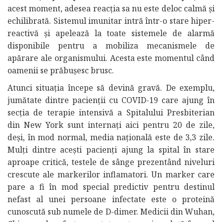
acest moment, adesea reacția sa nu este deloc calmă și
echilibrată. Sistemul imunitar intră într-o stare hiper-
reactivă și apelează la toate sistemele de alarmă
disponibile pentru a mobiliza mecanismele de
apărare ale organismului. Acesta este momentul când
oamenii se prăbușesc brusc.
Atunci situația începe să devină gravă. De exemplu,
jumătate dintre pacienții cu COVID-19 care ajung în
secția de terapie intensivă a Spitalului Presbiterian
din New York sunt internați aici pentru 20 de zile,
deși, în mod normal, media națională este de 3,3 zile.
Mulți dintre acești pacienți ajung la spital în stare
aproape critică, testele de sânge prezentând niveluri
crescute ale markerilor inflamatori. Un marker care
pare a fi în mod special predictiv pentru destinul
nefast al unei persoane infectate este o proteină
cunoscută sub numele de D-dimer. Medicii din Wuhan,