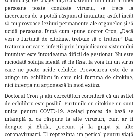
schimbă și, de la speranța că sistemul imunitar al unei
persoane poate combate virusul, se trece la
încercarea de a potoli răspunsul imunitar, astfel încât
să nu provoace leziuni permanente ale organelor și să
ucidă persoana. După cum spune doctor Cron, „Dacă
vezi o furtună de citokine, trebuie să o tratezi.” Dar
tratarea oricărei infecții prin împiedicarea sistemului
imunitar este întotdeauna dificil de gestionat. Nu este
niciodată soluția ideală să fie lăsat la voia lui un virus
care ne poate ucide celulele. Provocarea este de a
atinge un echilibru în care nici furtuna de citokine,
nici infecția nu acționează în mod extins.
Doctorul Cron și alți cercetători consideră că un astfel
de echilibru este posibil. Furtunile cu citokine nu sunt
unice pentru COVID-19. Același proces de bază se
întâmplă și ca răspuns la alte virusuri, cum ar fi
dengue și Ebola, precum și la gripă și alte
coronavirusuri. El reprezintă un pericol pentru viață