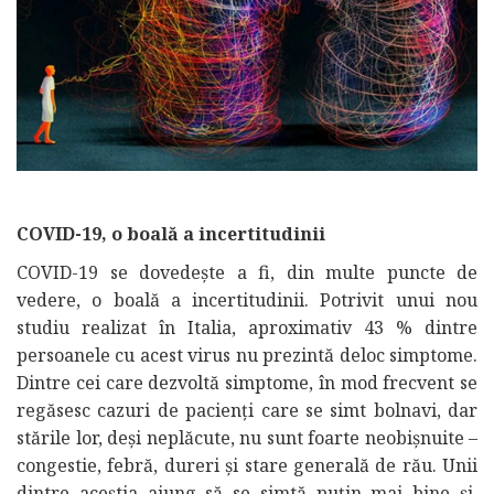
COVID-19, o boală a incertitudinii
COVID-19 se dovedește a fi, din multe puncte de
vedere, o boală a incertitudinii. Potrivit unui nou
studiu realizat în Italia, aproximativ 43 % dintre
persoanele cu acest virus nu prezintă deloc simptome.
Dintre cei care dezvoltă simptome, în mod frecvent se
regăsesc cazuri de pacienți care se simt bolnavi, dar
stările lor, deși neplăcute, nu sunt foarte neobișnuite –
congestie, febră, dureri și stare generală de rău. Unii
dintre aceștia ajung să se simtă puțin mai bine și,