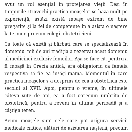
avut un rol esențial în protejarea vieții. Deși în
timpurile străvechi practica moașelor se baza mult pe
experiență, astăzi există moașe extrem de bine
pregătite și la fel de competente în a asista o naștere
la termen precum colegii obstetricieni.
Cu toate că există și bărbați care se specializează în
domeniu, mii de ani tradiția a rezervat acest domeniu
al medicinei exclusiv femeilor. Așa se face că, pentru a
fi moașă în Grecia antică, era obligatoriu ca femeia
respectivă să fie ea însăși mamă. Momentul în care
practica moașelor s-a desprins de cea a obstetricii este
secolul al XVII. Apoi, pentru o vreme, în ultimele
câteva sute de ani, ea a fost oarecum umbrită de
obstetrică, pentru a reveni în ultima perioadă și a
câștiga teren.
Acum moașele sunt cele care pot asigura servicii
medicale critice, alături de asistarea nașterii, precum