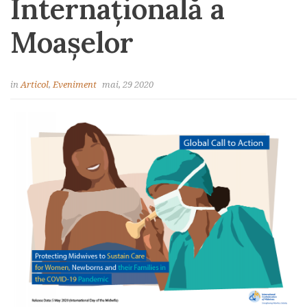
Internațională a
Moașelor
in
Articol
,
Eveniment
mai, 29 2020