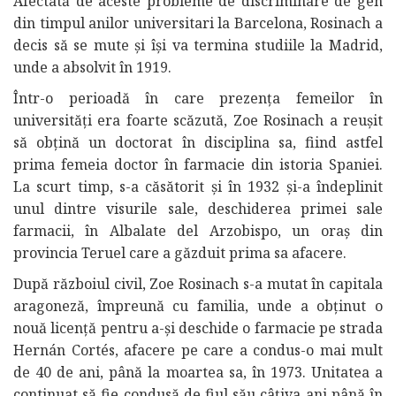
Afectată de aceste probleme de discriminare de gen
din timpul anilor universitari la Barcelona, Rosinach a
decis să se mute și își va termina studiile la Madrid,
unde a absolvit în 1919.
Într-o perioadă în care prezența femeilor în
universități era foarte scăzută, Zoe Rosinach a reușit
să obțină un doctorat în disciplina sa, fiind astfel
prima femeia doctor în farmacie din istoria Spaniei.
La scurt timp, s-a căsătorit și în 1932 și-a îndeplinit
unul dintre visurile sale, deschiderea primei sale
farmacii, în Albalate del Arzobispo, un oraș din
provincia Teruel care a găzduit prima sa afacere.
După războiul civil, Zoe Rosinach s-a mutat în capitala
aragoneză, împreună cu familia, unde a obținut o
nouă licență pentru a-și deschide o farmacie pe strada
Hernán Cortés, afacere pe care a condus-o mai mult
de 40 de ani, până la moartea sa, în 1973. Unitatea a
continuat să fie condusă de fiul său câțiva ani până în