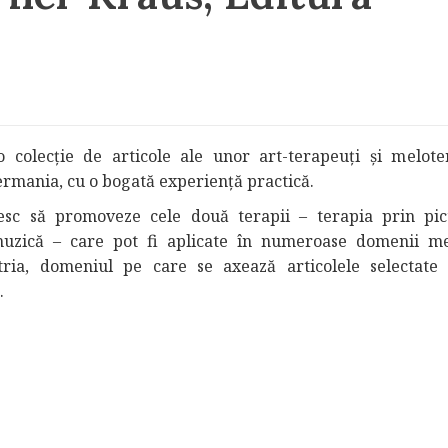
 colecție de articole ale unor art-terapeuți și melote
rmania, cu o bogată experiență practică.
esc să promoveze cele două terapii – terapia prin pic
muzică – care pot fi aplicate în numeroase domenii me
atria, domeniul pe care se axează articolele selectate
.