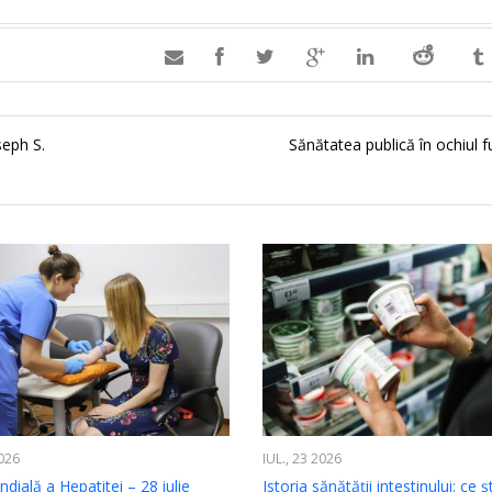

seph S.
Sănătatea publică în ochiul f
2026
IUL., 23 2026
dială a Hepatitei – 28 iulie
Istoria sănătății intestinului: ce ș