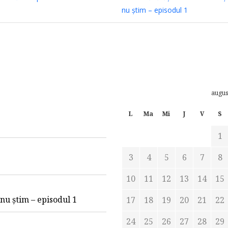
nu știm – episodul 1
augus
L
Ma
Mi
J
V
S
1
3
4
5
6
7
8
10
11
12
13
14
15
e nu știm – episodul 1
17
18
19
20
21
22
24
25
26
27
28
29