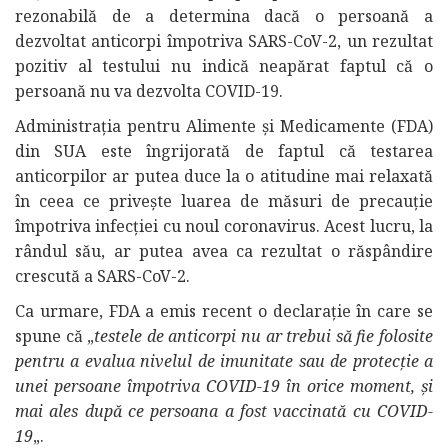
rezonabilă de a determina dacă o persoană a
dezvoltat anticorpi împotriva SARS-CoV-2, un rezultat
pozitiv al testului nu indică neapărat faptul că o
persoană nu va dezvolta COVID-19.
Administrația pentru Alimente și Medicamente (FDA)
din SUA este îngrijorată de faptul că testarea
anticorpilor ar putea duce la o atitudine mai relaxată
în ceea ce privește luarea de măsuri de precauție
împotriva infecției cu noul coronavirus. Acest lucru, la
rândul său, ar putea avea ca rezultat o răspândire
crescută a SARS-CoV-2.
Ca urmare, FDA a emis recent o declarație în care se
spune că „
testele de anticorpi nu ar trebui să fie folosite
pentru a evalua nivelul de imunitate sau de protecție a
unei persoane împotriva COVID-19 în orice moment, și
mai ales după ce persoana a fost vaccinată cu COVID-
19
„.