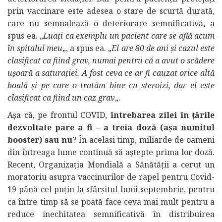
prin vaccinare este adesea o stare de scurtă durată,
care nu semnalează o deteriorare semnificativă, a
spus ea. „
Luați ca exemplu un pacient care se află acum
în spitalul meu
„, a spus ea. „
El are 80 de ani și cazul este
clasificat ca fiind grav, numai pentru că a avut o scădere
ușoară a saturației. A fost ceva ce ar fi cauzat orice altă
boală și pe care o tratăm bine cu steroizi, dar el este
clasificat ca fiind un caz grav
„.
Așa că, pe frontul COVID,
întrebarea zilei în țările
dezvoltate pare a fi – a treia doză (așa numitul
booster) sau nu
? În acelasi timp, miliarde de oameni
din întreaga lume continuă să aștepte prima lor doză.
Recent, Organizația Mondială a Sănătății a cerut un
moratoriu asupra vaccinurilor de rapel pentru Covid-
19 până cel puțin la sfârșitul lunii septembrie, pentru
ca între timp să se poată face ceva mai mult pentru a
reduce inechitatea semnificativă în distribuirea