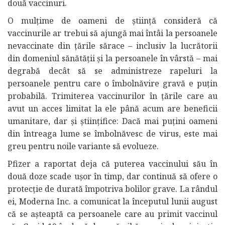
două vaccinuri.
O mulțime de oameni de știință consideră că
vaccinurile ar trebui să ajungă mai întâi la persoanele
nevaccinate din țările sărace – inclusiv la lucrătorii
din domeniul sănătății și la persoanele în vârstă – mai
degrabă decât să se administreze rapeluri la
persoanele pentru care o îmbolnăvire gravă e puțin
probabilă. Trimiterea vaccinurilor în țările care au
avut un acces limitat la ele până acum are beneficii
umanitare, dar și științifice: Dacă mai puțini oameni
din întreaga lume se îmbolnăvesc de virus, este mai
greu pentru noile variante să evolueze.
Pfizer a raportat deja că puterea vaccinului său în
două doze scade ușor în timp, dar continuă să ofere o
protecție de durată împotriva bolilor grave. La rândul
ei, Moderna Inc. a comunicat la începutul lunii august
că se așteaptă ca persoanele care au primit vaccinul