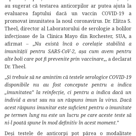
au sugerat că testarea anticorpilor ar putea ajuta la
evaluarea faptului dacă un vaccin COVID-19 a
promovat imunitatea la noul coronavirus. Dr. Elitza S.
Theel, director al Laboratorului de serologie a bolilor
infecțioase de la Clinica Mayo din Rochester, SUA, a
afirmat – „
Nu există încă o corelație stabilită a
imunității pentru SARS-CoV-2, așa cum avem pentru
alte boli care pot fi prevenite prin vaccinare
„, a declarat
Dr. Theel.
„
Și trebuie să ne amintim că testele serologice COVID-19
disponibile nu au fost concepute pentru a indica
„imunitatea” la reinfecție, ci pentru a indica dacă un
individ a avut sau nu un răspuns imun la virus. Dacă
acest răspuns imunitar este suficient pentru o imunitate
pe termen lung nu este un lucru pe care aceste teste să
ni-l poată spune în mod definitiv în acest moment
.”
Deși testele de anticorpi pot părea o modalitate