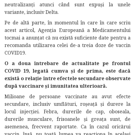
neutralizanți atunci când sunt expuși la unele
variante, inclusiv Delta.
Pe de altă parte, în momentul în care în care scriu
acest articol, Agenția Europeană a Medicamentului
tocmai a anunțat că nu există suficiente date pentru a
recomanda utilizarea celei de-a treia doze de vaccin
COVID19.
O a doua întrebare de actualitate pe frontul
COVID 19, legată cumva și de prima, este dacă
există o relație între efectele secundare observate
după vaccinare și imunitatea ulterioară.
Milioane de persoane vaccinate au avut efecte
secundare, inclusiv umflături, roșeață și durere la
locul injecției. Febra, durerile de cap, oboseala,
durerile musculare, frisoanele și greața sunt, de
asemenea, frecvent raportate. Ca în cazul oricărui
vaccin, însă, nu toată lumea va reacționa în același