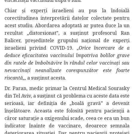
Chiar și experți israelieni au pus la îndoială
corectitudinea interpretării datelor colectate pentru
acest studiu. Abordarea adoptată ar putea duce la un
rezultat „distorsionat”, a susținut profesorul Ran
Balicer, președintele grupului național de experți
israelieni privind COVID-19. „
Orice încercare de a
deduce eficacitatea vaccinului împotriva bolilor grave
din ratele de îmbolnăvire în rândul celor vaccinați sau
nevaccinați neanalizate corespunzător este foarte
riscantă
„, a susținut acesta.
Dr. Paran, medic primar la Centrul Medical Sourasky
din Tel Aviv, a susținut că problema cu aceste data este
serioasă, iar definiția de „boală gravă” a devenit
înșelătoare. Aceasta este folosită pentru pacienții a
căror saturație a oxigenului scade, ceea ce era un bun
indicator înainte de vaccinare, deoarece semnala
deteriorarea situației. Dar pentru pacienții protejați