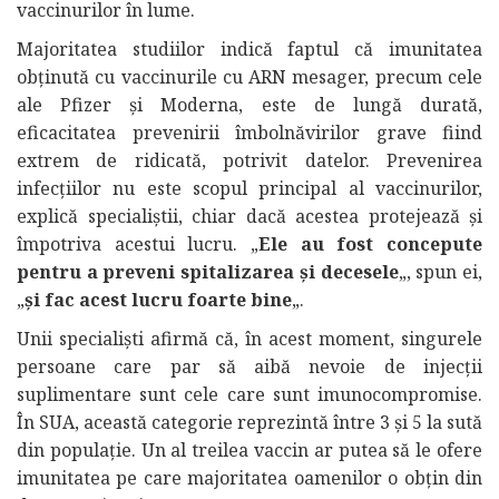
vaccinurilor în lume.
Majoritatea studiilor indică faptul că imunitatea
obținută cu vaccinurile cu ARN mesager, precum cele
ale Pfizer și Moderna, este de lungă durată,
eficacitatea prevenirii îmbolnăvirilor grave fiind
extrem de ridicată, potrivit datelor. Prevenirea
infecțiilor nu este scopul principal al vaccinurilor,
explică specialiștii, chiar dacă acestea protejează și
împotriva acestui lucru. „
Ele au fost concepute
pentru a preveni spitalizarea și decesele
„, spun ei,
„
și fac acest lucru foarte bine
„.
Unii specialiști afirmă că, în acest moment, singurele
persoane care par să aibă nevoie de injecții
suplimentare sunt cele care sunt imunocompromise.
În SUA, această categorie reprezintă între 3 și 5 la sută
din populație. Un al treilea vaccin ar putea să le ofere
imunitatea pe care majoritatea oamenilor o obțin din