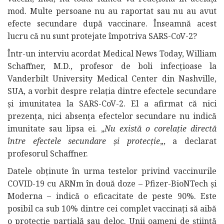
mod. Multe persoane nu au raportat sau nu au avut
efecte secundare după vaccinare. Înseamnă acest
lucru că nu sunt protejate împotriva SARS-CoV-2?
Într-un interviu acordat Medical News Today, William
Schaffner, M.D., profesor de boli infecțioase la
Vanderbilt University Medical Center din Nashville,
SUA, a vorbit despre relația dintre efectele secundare
și imunitatea la SARS-CoV-2. El a afirmat că nici
prezența, nici absența efectelor secundare nu indică
imunitate sau lipsa ei. „
Nu există o corelație directă
între efectele secundare și protecție
„, a declarat
profesorul Schaffner.
Datele obținute în urma testelor privind vaccinurile
COVID-19 cu ARNm în două doze – Pfizer-BioNTech și
Moderna – indică o eficacitate de peste 90%. Este
posibil ca sub 10% dintre cei complet vaccinați să aibă
o protecție parțială sau deloc. Unii oameni de știință