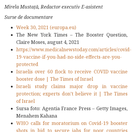
Mirela Mustață, Redactor executiv E-asistent
Surse de documentare
Week 30, 2021 (europa.eu)
The New York Times – The Booster Question,
Claire Moses, august 4, 2021
https://www.medicalnewstoday.com/articles/covid-
19-vaccine-if-you-had-no-side-effects-are-you-
protected
Israelis over 60 flock to receive COVID vaccine
booster dose | The Times of Israel
Israeli study claims major drop in vaccine
protection; experts don’t believe it | The Times
of Israel
Sursa foto: Agentia France Press – Getty Images,
Menahem Kahana
WHO calls for moratorium on Covid-19 booster
shots in bid to secure jabs for poor countries