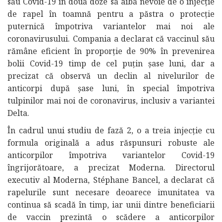
său Covid-19 în două doze să aibă nevoie de o injecție
de rapel în toamnă pentru a păstra o protecție
puternică împotriva variantelor mai noi ale
coronavirusului. Compania a declarat că vaccinul său
rămâne eficient în proporție de 90% în prevenirea
bolii Covid-19 timp de cel puțin șase luni, dar a
precizat că observă un declin al nivelurilor de
anticorpi după șase luni, în special împotriva
tulpinilor mai noi de coronavirus, inclusiv a variantei
Delta.
În cadrul unui studiu de fază 2, o a treia injecție cu
formula originală a adus răspunsuri robuste ale
anticorpilor împotriva variantelor Covid-19
îngrijorătoare, a precizat Moderna. Directorul
executiv al Moderna, Stéphane Bancel, a declarat că
rapelurile sunt necesare deoarece imunitatea va
continua să scadă în timp, iar unii dintre beneficiarii
de vaccin prezintă o scădere a anticorpilor