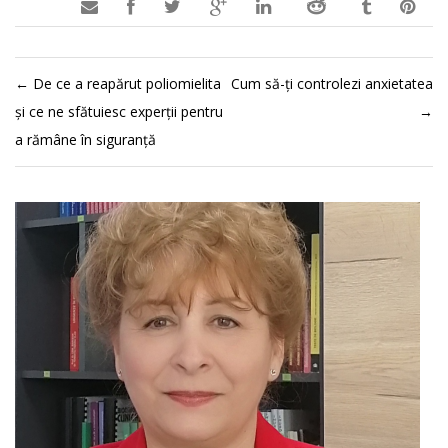

←
De ce a reapărut poliomielita
Cum să-ți controlezi anxietatea
și ce ne sfătuiesc experții pentru
→
a rămâne în siguranță