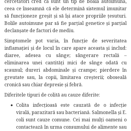
cercetători cred că sunt un tip de boală autoimună,
ceea ce înseamnă că ele determină sistemul imunitar
să funcționeze greșit și să își atace propriile țesuturi.
Bolile autoimune par să fie parțial genetice și parțial
declanșate de factori de mediu.
Simptomele pot varia, în funcție de severitatea
inflamației și de locul în care apare aceasta și includ:
diaree, adesea cu sânge; sângerare rectală –
eliminarea unei cantități mici de sânge odată cu
scaunul; dureri abdominale și crampe; pierdere în
greutate sau, la copii, limitarea creșterii; oboseală
cronică sau chiar depresie și febră.
Diferitele tipuri de colită au cauze diferite:
Colita infecțioasă este cauzată de o infecție
virală, parazitară sau bacteriană. Salmonella și E.
coli sunt cauze comune. Cei mai mulți oameni o
contactează în urma consumului de alimente sau