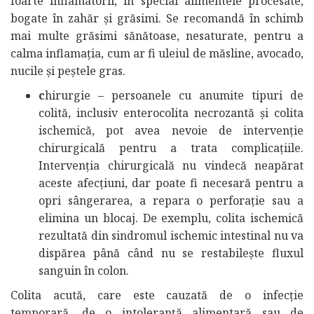
foarte inflamatorii, în special alimentele procesate,
bogate în zahăr și grăsimi. Se recomandă în schimb
mai multe grăsimi sănătoase, nesaturate, pentru a
calma inflamația, cum ar fi uleiul de măsline, avocado,
nucile și peștele gras.
c
hirurgie – persoanele cu anumite tipuri de
colită, inclusiv enterocolita necrozantă și colita
ischemică, pot avea nevoie de intervenție
chirurgicală pentru a trata complicațiile.
Intervenția chirurgicală nu vindecă neapărat
aceste afecțiuni, dar poate fi necesară pentru a
opri sângerarea, a repara o perforație sau a
elimina un blocaj. De exemplu, colita ischemică
rezultată din sindromul ischemic intestinal nu va
dispărea până când nu se restabilește fluxul
sanguin în colon.
Colita acută, care este cauzată de o infecție
temporară, de o intoleranță alimentară sau de