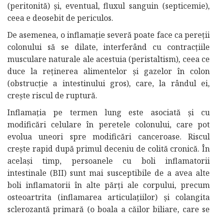
(peritonită) și, eventual, fluxul sanguin (septicemie),
ceea e deosebit de periculos.
De asemenea, o inflamație severă poate face ca pereții
colonului să se dilate, interferând cu contracțiile
musculare naturale ale acestuia (peristaltism), ceea ce
duce la reținerea alimentelor și gazelor în colon
(obstrucție a intestinului gros), care, la rândul ei,
crește riscul de ruptură.
Inflamația pe termen lung este asociată și cu
modificări celulare în peretele colonului, care pot
evolua uneori spre modificări canceroase. Riscul
crește rapid după primul deceniu de colită cronică. În
același timp, persoanele cu boli inflamatorii
intestinale (BII) sunt mai susceptibile de a avea alte
boli inflamatorii în alte părți ale corpului, precum
osteoartrita (inflamarea articulațiilor) și colangita
sclerozantă primară (o boala a căilor biliare, care se