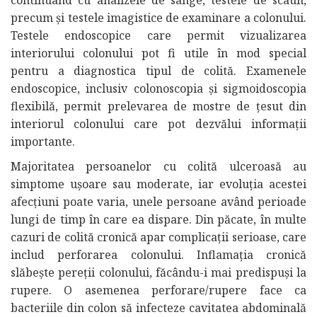
continuând cu analizele de sânge, testele de scaun,
precum și testele imagistice de examinare a colonului.
Testele endoscopice care permit vizualizarea
interiorului colonului pot fi utile în mod special
pentru a diagnostica tipul de colită. Examenele
endoscopice, inclusiv colonoscopia și sigmoidoscopia
flexibilă, permit prelevarea de mostre de țesut din
interiorul colonului care pot dezvălui informații
importante.
Majoritatea persoanelor cu colită ulceroasă au
simptome ușoare sau moderate, iar evoluția acestei
afecțiuni poate varia, unele persoane având perioade
lungi de timp în care ea dispare. Din păcate, în multe
cazuri de colită cronică apar complicații serioase, care
includ perforarea colonului. Inflamația cronică
slăbește pereții colonului, făcându-i mai predispuși la
rupere. O asemenea perforare/rupere face ca
bacteriile din colon să infecteze cavitatea abdominală