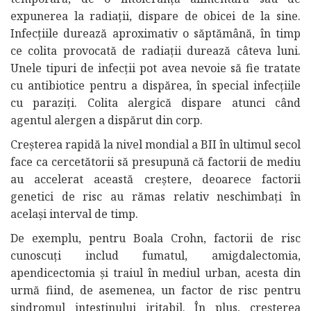
expunerea la radiații, dispare de obicei de la sine.
Infecțiile durează aproximativ o săptămână, în timp
ce colita provocată de radiații durează câteva luni.
Unele tipuri de infecții pot avea nevoie să fie tratate
cu antibiotice pentru a dispărea, în special infecțiile
cu paraziți. Colita alergică dispare atunci când
agentul alergen a dispărut din corp.
Creșterea rapidă la nivel mondial a BII în ultimul secol
face ca cercetătorii să presupună că factorii de mediu
au accelerat această creștere, deoarece factorii
genetici de risc au rămas relativ neschimbați în
același interval de timp.
De exemplu, pentru Boala Crohn, factorii de risc
cunoscuți includ fumatul, amigdalectomia,
apendicectomia și traiul în mediul urban, acesta din
urmă fiind, de asemenea, un factor de risc pentru
sindromul intestinului iritabil. În plus, creșterea