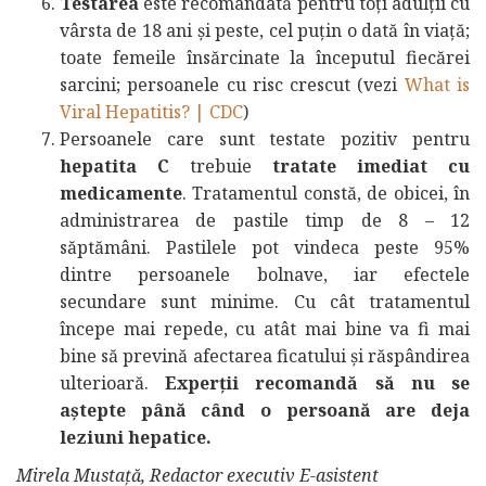
Testarea
este recomandată pentru toți adulții cu
vârsta de 18 ani și peste, cel puțin o dată în viață;
toate femeile însărcinate la începutul fiecărei
sarcini; persoanele cu risc crescut (vezi
What is
Viral Hepatitis? | CDC
)
Persoanele care sunt testate pozitiv pentru
hepatita C
trebuie
tratate imediat cu
medicamente
. Tratamentul constă, de obicei, în
administrarea de pastile timp de 8 – 12
săptămâni. Pastilele pot vindeca peste 95%
dintre persoanele bolnave, iar efectele
secundare sunt minime. Cu cât tratamentul
începe mai repede, cu atât mai bine va fi mai
bine să prevină afectarea ficatului și răspândirea
ulterioară.
Experții recomandă să nu se
aștepte până când o persoană are deja
leziuni hepatice.
Mirela Mustață, Redactor executiv E-asistent