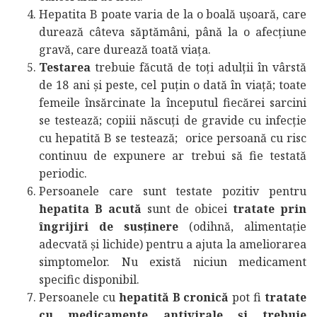
Hepatita B poate varia de la o boală ușoară, care
durează câteva săptămâni, până la o afecțiune
gravă, care durează toată viața.
Testarea
trebuie făcută de toți adulții în vârstă
de 18 ani și peste, cel puțin o dată în viață; toate
femeile însărcinate la începutul fiecărei sarcini
se testează; copiii născuți de gravide cu infecție
cu hepatită B se testează; orice persoană cu risc
continuu de expunere ar trebui să fie testată
periodic.
Persoanele care sunt testate pozitiv pentru
hepatita B acută
sunt de obicei
tratate prin
îngrijiri de susținere
(odihnă, alimentație
adecvată și lichide) pentru a ajuta la ameliorarea
simptomelor. Nu există niciun medicament
specific disponibil.
Persoanele cu
hepatită B cronică
pot fi
tratate
cu medicamente antivirale și trebuie