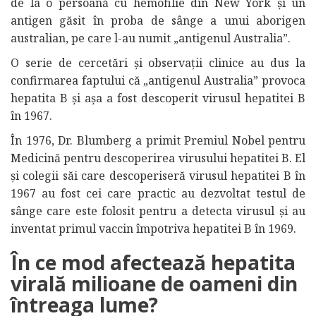
de la o persoană cu hemofilie din New York și un
antigen găsit în proba de sânge a unui aborigen
australian, pe care l-au numit „antigenul Australia”.
O serie de cercetări și observații clinice au dus la
confirmarea faptului că „antigenul Australia” provoca
hepatita B și așa a fost descoperit virusul hepatitei B
în 1967.
În 1976, Dr. Blumberg a primit Premiul Nobel pentru
Medicină pentru descoperirea virusului hepatitei B. El
și colegii săi care descoperiseră virusul hepatitei B în
1967 au fost cei care practic au dezvoltat testul de
sânge care este folosit pentru a detecta virusul și au
inventat primul vaccin împotriva hepatitei B în 1969.
În ce mod afectează hepatita
virală milioane de oameni din
întreaga lume?