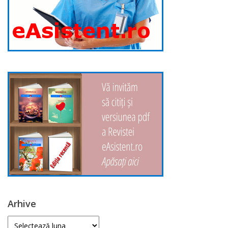
Arhive
Arhive