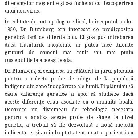
diferențelor moștenite și s-a încheiat cu descoperirea
unui nou virus.
În calitate de antropolog medical, la începutul anilor
1950, Dr. Blumberg era interesat de predispoziția
genetică față de diferite boli. El și-a pus întrebarea
dacă trăsăturile moștenite ar putea face diferite
grupuri de oameni mai mult sau mai puțin
susceptibile la aceeași boală.
Dr. Blumberg și echipa sa au călătorit în jurul globului
pentru a colecta probe de sânge de la populații
indigene din zone îndepărtate ale lumii. Ei plănuiau să
caute diferențe genetice și apoi să studieze dacă
aceste diferențe erau asociate cu o anumită boală.
Deoarece nu dispuneau de tehnologia necesară
pentru a analiza aceste probe de sânge la nivel
genetic, a trebuit să fie dezvoltată o nouă metodă
indirectă; ei și-au îndreptat atenția către pacienții cu