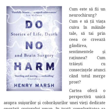
Cum este să fii un
neurochirurg?
Cum e să ții viața
cuiva în mâinile
tale, să tai prin
ceea ce creează
gândirea,
sentimentele și
rațiunea? Cum
trăiești cu
consecințele atunci
când totul merge
prost?
Cartea oferă o
perspectivă unică
asupra suișurilor și coborâșurilor unei vieți dedicate
operării creierului uman, în toată complexitatea sa