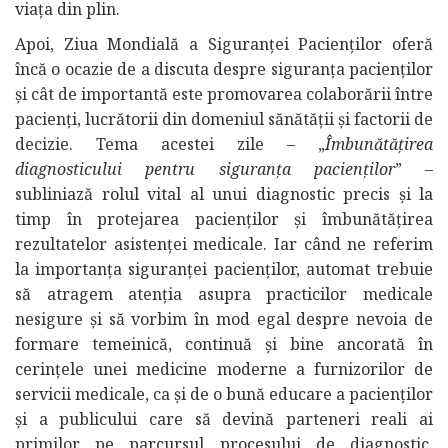
viața din plin.
Apoi, Ziua Mondială a Siguranței Pacienților oferă
încă o ocazie de a discuta despre siguranța pacienților
și cât de importantă este promovarea colaborării între
pacienți, lucrătorii din domeniul sănătății și factorii de
decizie. Tema acestei zile – „
Îmbunătățirea
diagnosticului pentru siguranța pacienților
” –
subliniază rolul vital al unui diagnostic precis și la
timp în protejarea pacienților și îmbunătățirea
rezultatelor asistenței medicale. Iar când ne referim
la importanța siguranței pacienților, automat trebuie
să atragem atenția asupra practicilor medicale
nesigure și să vorbim în mod egal despre nevoia de
formare temeinică, continuă și bine ancorată în
cerințele unei medicine moderne a furnizorilor de
servicii medicale, ca și de o bună educare a pacienților
și a publicului care să devină parteneri reali ai
primilor pe parcursul procesului de diagnostic,