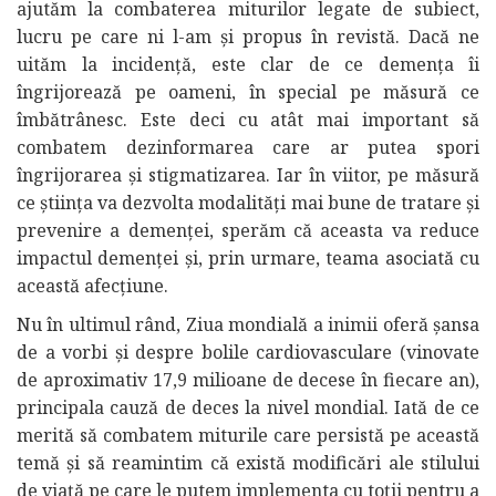
ajutăm la combaterea miturilor legate de subiect,
lucru pe care ni l-am și propus în revistă. Dacă ne
uităm la incidență, este clar de ce demența îi
îngrijorează pe oameni, în special pe măsură ce
îmbătrânesc. Este deci cu atât mai important să
combatem dezinformarea care ar putea spori
îngrijorarea și stigmatizarea. Iar în viitor, pe măsură
ce știința va dezvolta modalități mai bune de tratare și
prevenire a demenței, sperăm că aceasta va reduce
impactul demenței și, prin urmare, teama asociată cu
această afecțiune.
Nu în ultimul rând, Ziua mondială a inimii oferă șansa
de a vorbi și despre bolile cardiovasculare (vinovate
de aproximativ 17,9 milioane de decese în fiecare an),
principala cauză de deces la nivel mondial. Iată de ce
merită să combatem miturile care persistă pe această
temă și să reamintim că există modificări ale stilului
de viață pe care le putem implementa cu toții pentru a