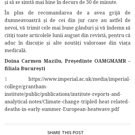
și să se simtă mai bine în decurs de 30 de minute.
În plus de recomandarea de a avea grijă de
dumneavoastră și de cei din jur care au astfel de
nevoi, vă trimit cele mai bune gânduri și vă îndemn să
citiți toate articolele lunii august din revistă, pentru că
aduc în discuție și alte noutăți valoroase din viața
medicală.
Doina Carmen Mazilu, Președinte OAMGMAMR –
filiala București
1
https://www.imperial.ac.uk/media/imperial-
college/grantham-
institute/public/publications/institute-reports-and-
analytical-notes/Climate-change-tripled-heat-related-
deaths-in-early-summer-European-heatwave.pdf
SHARE THIS POST