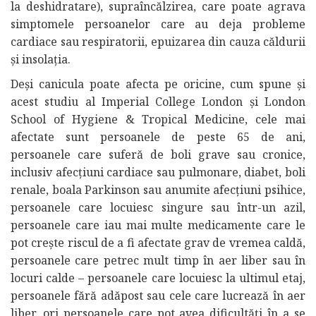
la deshidratare), supraîncălzirea, care poate agrava
simptomele persoanelor care au deja probleme
cardiace sau respiratorii, epuizarea din cauza căldurii
și insolația.
Deși canicula poate afecta pe oricine, cum spune și
acest studiu al Imperial College London și London
School of Hygiene & Tropical Medicine, cele mai
afectate sunt persoanele de peste 65 de ani,
persoanele care suferă de boli grave sau cronice,
inclusiv afecțiuni cardiace sau pulmonare, diabet, boli
renale, boala Parkinson sau anumite afecțiuni psihice,
persoanele care locuiesc singure sau într-un azil,
persoanele care iau mai multe medicamente care le
pot crește riscul de a fi afectate grav de vremea caldă,
persoanele care petrec mult timp în aer liber sau în
locuri calde – persoanele care locuiesc la ultimul etaj,
persoanele fără adăpost sau cele care lucrează în aer
liber, ori persoanele care pot avea dificultăți în a se