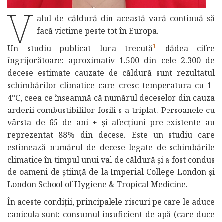
V
alul de căldură din această vară continuă să
facă victime peste tot în Europa.
1
Un studiu publicat luna trecută
dădea cifre
îngrijorătoare: aproximativ 1.500 din cele 2.300 de
decese estimate cauzate de căldură sunt rezultatul
schimbărilor climatice care cresc temperatura cu 1-
4°C, ceea ce înseamnă că numărul deceselor din cauza
arderii combustibililor fosili s-a triplat. Persoanele cu
vârsta de 65 de ani + și afecțiuni pre-existente au
reprezentat 88% din decese. Este un studiu care
estimează numărul de decese legate de schimbările
climatice în timpul unui val de căldură și a fost condus
de oameni de știință de la Imperial College London și
London School of Hygiene & Tropical Medicine.
În aceste condiții, principalele riscuri pe care le aduce
canicula sunt: consumul insuficient de apă (care duce