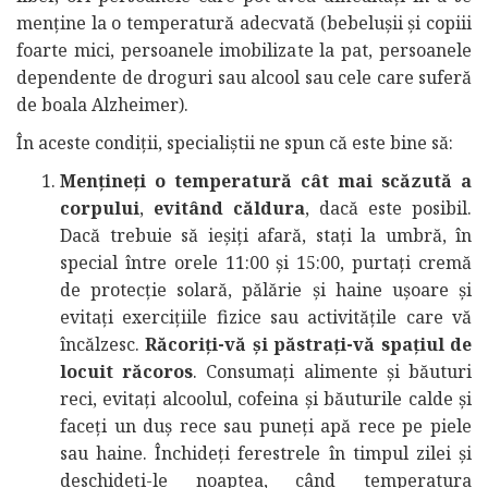
menține la o temperatură adecvată (bebelușii și copiii
foarte mici, persoanele imobilizate la pat, persoanele
dependente de droguri sau alcool sau cele care suferă
de boala Alzheimer).
În aceste condiții, specialiștii ne spun că este bine să:
Mențineți o temperatură cât mai scăzută a
corpului
,
evitând căldura
, dacă este posibil.
Dacă trebuie să ieșiți afară, stați la umbră, în
special între orele 11:00 și 15:00, purtați cremă
de protecție solară, pălărie și haine ușoare și
evitați exercițiile fizice sau activitățile care vă
încălzesc.
Răcoriți-vă și păstrați-vă spațiul de
locuit răcoros
. Consumați alimente și băuturi
reci, evitați alcoolul, cofeina și băuturile calde și
faceți un duș rece sau puneți apă rece pe piele
sau haine. Închideți ferestrele în timpul zilei și
deschideți-le noaptea, când temperatura