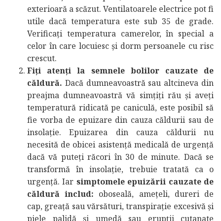
exterioară a scăzut. Ventilatoarele electrice pot fi
utile dacă temperatura este sub 35 de grade.
Verificați temperatura camerelor, în special a
celor în care locuiesc și dorm persoanele cu risc
crescut.
Fiți atenți la semnele bolilor cauzate de
căldură.
Dacă dumneavoastră sau altcineva din
preajma dumneavoastră vă simțiți rău și aveți
temperatură ridicată pe caniculă, este posibil să
fie vorba de epuizare din cauza căldurii sau de
insolație. Epuizarea din cauza căldurii nu
necesită de obicei asistență medicală de urgență
dacă vă puteți răcori în 30 de minute. Dacă se
transformă în insolație, trebuie tratată ca o
urgență. Iar
simptomele epuizării cauzate de
căldură includ:
oboseală, amețeli, dureri de
cap, greață sau vărsături, transpirație excesivă și
piele palidă și umedă sau erupții cutanate