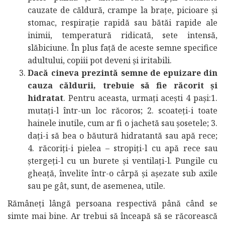
cauzate de căldură, crampe la brațe, picioare și
stomac, respirație rapidă sau bătăi rapide ale
inimii, temperatură ridicată, sete intensă,
slăbiciune. În plus față de aceste semne specifice
adultului, copiii pot deveni și iritabili.
Dacă cineva prezintă semne de epuizare din
cauza căldurii, trebuie să fie răcorit și
hidratat
. Pentru aceasta, urmați acești 4 pași:1.
mutați-l într-un loc răcoros; 2. scoateți-i toate
hainele inutile, cum ar fi o jachetă sau șosetele; 3.
dați-i să bea o băutură hidratantă sau apă rece;
4. răcoriți-i pielea – stropiți-l cu apă rece sau
ștergeți-l cu un burete și ventilați-l. Pungile cu
gheață, învelite într-o cârpă și așezate sub axile
sau pe gât, sunt, de asemenea, utile.
Rămâneți lângă persoana respectivă până când se
simte mai bine. Ar trebui să înceapă să se răcorească