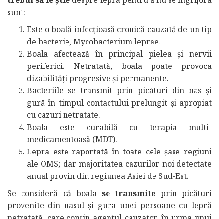
sunt:
Este o boală infecțioasă cronică cauzată de un tip
de bacterie, Mycobacterium leprae.
Boala afectează în principal pielea și nervii
periferici. Netratată, boala poate provoca
dizabilități progresive și permanente.
Bacteriile se transmit prin picături din nas și
gură în timpul contactului prelungit și apropiat
cu cazuri netratate.
Boala este curabilă cu terapia multi-
medicamentoasă (MDT).
Lepra este raportată în toate cele șase regiuni
ale OMS; dar majoritatea cazurilor noi detectate
anual provin din regiunea Asiei de Sud-Est.
Se consideră că boala
se transmite
prin picături
provenite din nasul și gura unei persoane cu lepră
netratată, care conțin agentul cauzator, în urma unui