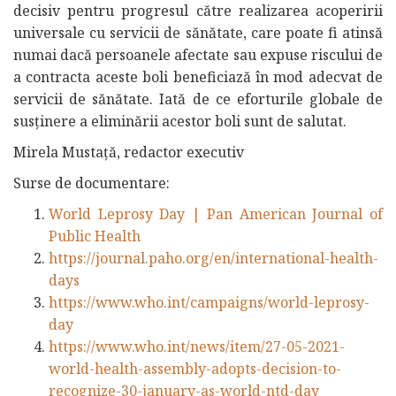
decisiv pentru progresul către realizarea acoperirii
universale cu servicii de sănătate, care poate fi atinsă
numai dacă persoanele afectate sau expuse riscului de
a contracta aceste boli beneficiază în mod adecvat de
servicii de sănătate. Iată de ce eforturile globale de
susținere a eliminării acestor boli sunt de salutat.
Mirela Mustață, redactor executiv
Surse de documentare:
World Leprosy Day | Pan American Journal of
Public Health
https://journal.paho.org/en/international-health-
days
https://www.who.int/campaigns/world-leprosy-
day
https://www.who.int/news/item/27-05-2021-
world-health-assembly-adopts-decision-to-
recognize-30-january-as-world-ntd-day