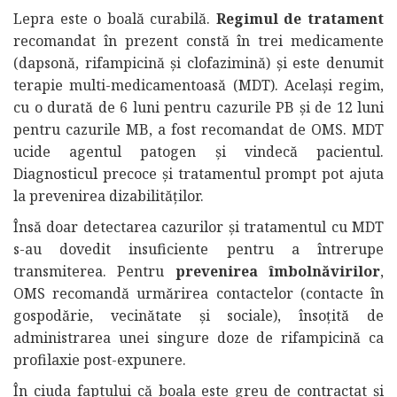
Lepra este o boală curabilă.
Regimul de tratament
recomandat în prezent constă în trei medicamente
(dapsonă, rifampicină și clofazimină) și este denumit
terapie multi-medicamentoasă (MDT). Același regim,
cu o durată de 6 luni pentru cazurile PB și de 12 luni
pentru cazurile MB, a fost recomandat de OMS. MDT
ucide agentul patogen și vindecă pacientul.
Diagnosticul precoce și tratamentul prompt pot ajuta
la prevenirea dizabilităților.
Însă doar detectarea cazurilor și tratamentul cu MDT
s-au dovedit insuficiente pentru a întrerupe
transmiterea. Pentru
prevenirea îmbolnăvirilor
,
OMS recomandă urmărirea contactelor (contacte în
gospodărie, vecinătate și sociale), însoțită de
administrarea unei singure doze de rifampicină ca
profilaxie post-expunere.
În ciuda faptului că boala este greu de contractat și