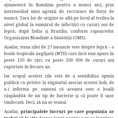
ajunseseră în România pentru a munci aici, prin
intermediul unei agenții de recrutare de forță de
muncă. Țara lor de origine se află pe locul al treilea la
nivel global la numărul de infectări cu cazuri noi de
lepră, după India și Brazilia, conform rapoartelor
Organizației Mondiale a Sănătății (OMS).
Așadar, tema zilei de 27 ianuarie este despre lepră – o
boală tropicală neglijată (NTD) care încă mai apare în
peste 120 de țări, cu peste 200 000 de cazuri noi
raportate în fiecare an.
Iar scopul acestei zile este de a sensibiliza opinia
publică cu privire la stigmatul asociat acestei boli, de
a-i informa pe oameni că aceasta este o boală
răspândită de un tip de bacterie și că poate fi ușor
vindecată. Deci, să nu se teamă.
Așadar,
principalele lucruri pe care populația ar
trebui să le știe
despre lepră pentru a nu se îngrijora