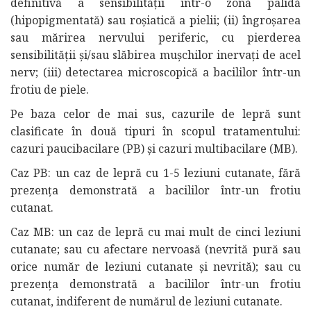
definitivă a sensibilității într-o zonă palidă
(hipopigmentată) sau roșiatică a pielii; (ii) îngroșarea
sau mărirea nervului periferic, cu pierderea
sensibilității și/sau slăbirea mușchilor inervați de acel
nerv; (iii) detectarea microscopică a bacililor într-un
frotiu de piele.
Pe baza celor de mai sus, cazurile de lepră sunt
clasificate în două tipuri în scopul tratamentului:
cazuri paucibacilare (PB) și cazuri multibacilare (MB).
Caz PB: un caz de lepră cu 1-5 leziuni cutanate, fără
prezența demonstrată a bacililor într-un frotiu
cutanat.
Caz MB: un caz de lepră cu mai mult de cinci leziuni
cutanate; sau cu afectare nervoasă (nevrită pură sau
orice număr de leziuni cutanate și nevrită); sau cu
prezența demonstrată a bacililor într-un frotiu
cutanat, indiferent de numărul de leziuni cutanate.