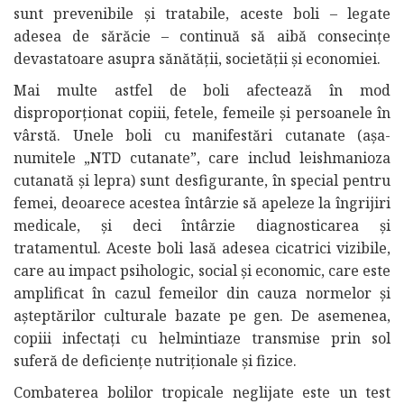
sunt prevenibile și tratabile, aceste boli – legate
adesea de sărăcie – continuă să aibă consecințe
devastatoare asupra sănătății, societății și economiei.
Mai multe astfel de boli afectează în mod
disproporționat copiii, fetele, femeile și persoanele în
vârstă. Unele boli cu manifestări cutanate (așa-
numitele „NTD cutanate”, care includ leishmanioza
cutanată și lepra) sunt desfigurante, în special pentru
femei, deoarece acestea întârzie să apeleze la îngrijiri
medicale, și deci întârzie diagnosticarea și
tratamentul. Aceste boli lasă adesea cicatrici vizibile,
care au impact psihologic, social și economic, care este
amplificat în cazul femeilor din cauza normelor și
așteptărilor culturale bazate pe gen. De asemenea,
copiii infectați cu helmintiaze transmise prin sol
suferă de deficiențe nutriționale și fizice.
Combaterea bolilor tropicale neglijate este un test