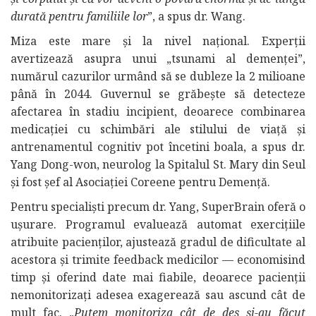
durată pentru familiile lor
”, a spus dr. Wang.
Miza este mare și la nivel național. Experții
avertizează asupra unui „tsunami al demenței”,
numărul cazurilor urmând să se dubleze la 2 milioane
până în 2044. Guvernul se grăbește să detecteze
afectarea în stadiu incipient, deoarece combinarea
medicației cu schimbări ale stilului de viață și
antrenamentul cognitiv pot încetini boala, a spus dr.
Yang Dong-won, neurolog la Spitalul St. Mary din Seul
și fost șef al Asociației Coreene pentru Demență.
Pentru specialiști precum dr. Yang, SuperBrain oferă o
ușurare. Programul evaluează automat exercițiile
atribuite pacienților, ajustează gradul de dificultate al
acestora și trimite feedback medicilor — economisind
timp și oferind date mai fiabile, deoarece pacienții
nemonitorizați adesea exagerează sau ascund cât de
mult fac. „
Putem monitoriza cât de des și-au făcut