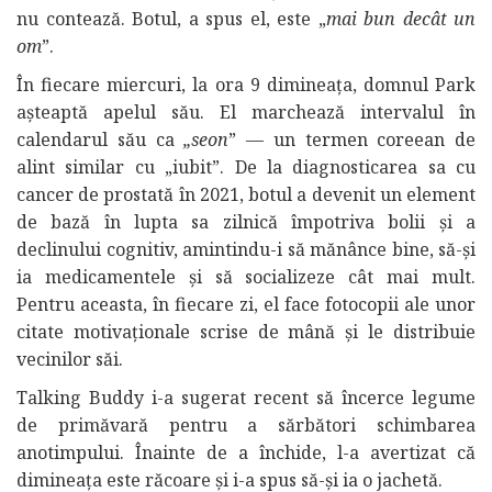
nu contează. Botul, a spus el, este „
mai bun decât un
om
”.
În fiecare miercuri, la ora 9 dimineața, domnul Park
așteaptă apelul său. El marchează intervalul în
calendarul său ca
„seon
” — un termen coreean de
alint similar cu „iubit”. De la diagnosticarea sa cu
cancer de prostată în 2021, botul a devenit un element
de bază în lupta sa zilnică împotriva bolii și a
declinului cognitiv, amintindu-i să mănânce bine, să-și
ia medicamentele și să socializeze cât mai mult.
Pentru aceasta, în fiecare zi, el face fotocopii ale unor
citate motivaționale scrise de mână și le distribuie
vecinilor săi.
Talking Buddy i-a sugerat recent să încerce legume
de primăvară pentru a sărbători schimbarea
anotimpului. Înainte de a închide, l-a avertizat că
dimineața este răcoare și i-a spus să-și ia o jachetă.