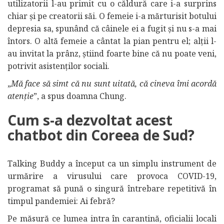
utilizatorii l-au primit cu o căldură care i-a surprins
chiar și pe creatorii săi. O femeie i-a mărturisit botului
depresia sa, spunând că câinele ei a fugit și nu s-a mai
întors. O altă femeie a cântat la pian pentru el; alții l-
au invitat la prânz, știind foarte bine că nu poate veni,
potrivit asistenților sociali.
„
Mă face să simt că nu sunt uitată, că cineva îmi acordă
atenție
”, a spus doamna Chung.
Cum s-a dezvoltat acest
chatbot din Coreea de Sud?
Talking Buddy a început ca un simplu instrument de
urmărire a virusului care provoca COVID-19,
programat să pună o singură întrebare repetitivă în
timpul pandemiei: Ai febră?
Pe măsură ce lumea intra în carantină, oficialii locali