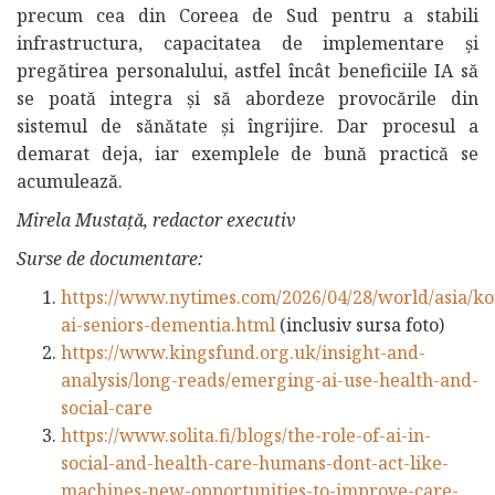
precum cea din Coreea de Sud pentru a stabili
infrastructura, capacitatea de implementare și
pregătirea personalului, astfel încât beneficiile IA să
se poată integra și să abordeze provocările din
sistemul de sănătate și îngrijire. Dar procesul a
demarat deja, iar exemplele de bună practică se
acumulează.
Mirela Mustață, redactor executiv
Surse de documentare:
https://www.nytimes.com/2026/04/28/world/asia/ko
ai-seniors-dementia.html
(inclusiv sursa foto)
ht
t
ps://www.kingsfund.org.uk/insight-and-
analysis/long-reads/emerging-ai-use-health-and-
social-care
https://www.solita.fi/blogs/the-role-of-ai-in-
social-and-health-care-humans-dont-act-like-
machines-new-opportunities-to-improve-care-