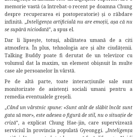
memorie vastă (a întrebat-o recent pe doamna Chung
despre recuperarea ei postoperatorie) și o răbdare
infinită. „
Inteligența artificială nu are emoții, așa că nu
se supără niciodată
”, a spus el.
Dar îi lipsește, totuși, abilitatea umană de a citi
atmosfera. În plus, tehnologia are și alte ciudățenii.
Talking Buddy poate fi derutat de un televizor cu
volumul dat la maxim, un element obișnuit în multe
case ale persoanelor în vârstă.
Pe de altă parte, toate interacțiunile sale sunt
monitorizate de asistenți sociali umani pentru a
remedia eventualele greșeli.
„
Când un vârstnic spune: «Sunt atât de slăbit încât sunt
gata să mor», este adesea o figură de stil, nu o situație de
criză
”, a explicat Chung Hae-jin, care supervizează
serviciul în provincia populată Gyeonggi. „
Inteligența