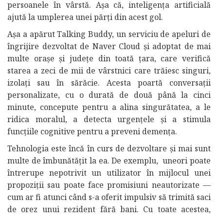
persoanele în vârstă. Așa că, inteligența artificială
ajută la umplerea unei părți din acest gol.
Așa a apărut Talking Buddy, un serviciu de apeluri de
îngrijire dezvoltat de Naver Cloud și adoptat de mai
multe orașe și județe din toată țara, care verifică
starea a zeci de mii de vârstnici care trăiesc singuri,
izolați sau în sărăcie. Acesta poartă conversații
personalizate, cu o durată de două până la cinci
minute, concepute pentru a alina singurătatea, a le
ridica moralul, a detecta urgențele și a stimula
funcțiile cognitive pentru a preveni demența.
Tehnologia este încă în curs de dezvoltare și mai sunt
multe de îmbunătățit la ea. De exemplu, uneori poate
întrerupe nepotrivit un utilizator în mijlocul unei
propoziții sau poate face promisiuni neautorizate —
cum ar fi atunci când s-a oferit impulsiv să trimită saci
de orez unui rezident fără bani. Cu toate acestea,