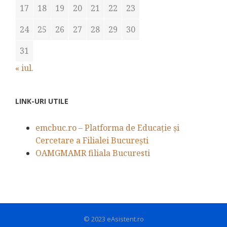
17
18
19
20
21
22
23
24
25
26
27
28
29
30
31
« iul.
LINK-URI UTILE
emcbuc.ro – Platforma de Educație și
Cercetare a Filialei București
OAMGMAMR filiala Bucuresti
© 2023 eAsistent.ro