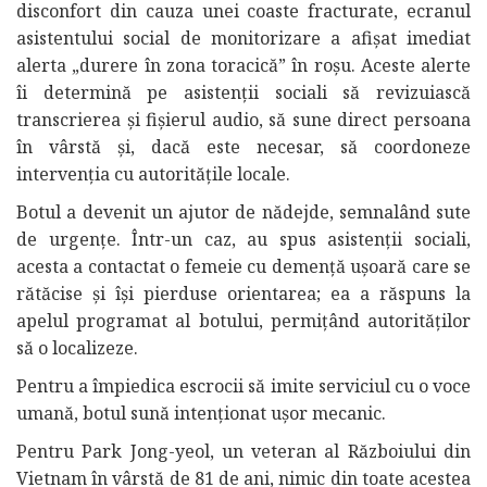
disconfort din cauza unei coaste fracturate, ecranul
asistentului social de monitorizare a afișat imediat
alerta „durere în zona toracică” în roșu. Aceste alerte
îi determină pe asistenții sociali să revizuiască
transcrierea și fișierul audio, să sune direct persoana
în vârstă și, dacă este necesar, să coordoneze
intervenția cu autoritățile locale.
Botul a devenit un ajutor de nădejde, semnalând sute
de urgențe. Într-un caz, au spus asistenții sociali,
acesta a contactat o femeie cu demență ușoară care se
rătăcise și își pierduse orientarea; ea a răspuns la
apelul programat al botului, permițând autorităților
să o localizeze.
Pentru a împiedica escrocii să imite serviciul cu o voce
umană, botul sună intenționat ușor mecanic.
Pentru Park Jong-yeol, un veteran al Războiului din
Vietnam în vârstă de 81 de ani, nimic din toate acestea