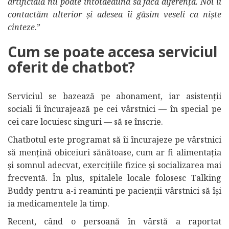
artificială nu poate întotdeauna să facă diferența. Noi îi
contactăm ulterior și adesea îi găsim veseli ca niște
cinteze
.”
Cum se poate accesa serviciul
oferit de chatbot?
Serviciul se bazează pe abonament, iar asistenții
sociali îi încurajează pe cei vârstnici — în special pe
cei care locuiesc singuri — să se înscrie.
Chatbotul este programat să îi încurajeze pe vârstnici
să mențină obiceiuri sănătoase, cum ar fi alimentația
și somnul adecvat, exercițiile fizice și socializarea mai
frecventă. În plus, spitalele locale folosesc Talking
Buddy pentru a-i reaminti pe pacienții vârstnici să își
ia medicamentele la timp.
Recent, când o persoană în vârstă a raportat