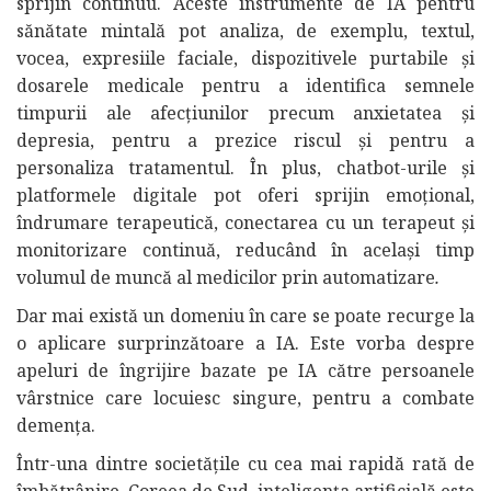
sprijin continuu. Aceste instrumente de IA pentru
sănătate mintală pot analiza, de exemplu, textul,
vocea, expresiile faciale, dispozitivele purtabile și
dosarele medicale pentru a identifica semnele
timpurii ale afecțiunilor precum anxietatea și
depresia, pentru a prezice riscul și pentru a
personaliza tratamentul. În plus, chatbot-urile și
platformele digitale pot oferi sprijin emoțional,
îndrumare terapeutică, conectarea cu un terapeut și
monitorizare continuă, reducând în același timp
volumul de muncă al medicilor prin automatizare
.
Dar mai există un domeniu în care se poate recurge la
o aplicare surprinzătoare a IA. Este vorba despre
apeluri de îngrijire bazate pe IA către persoanele
vârstnice care locuiesc singure, pentru a combate
demența.
Într-una dintre societățile cu cea mai rapidă rată de
îmbătrânire, Coreea de Sud, inteligența artificială este