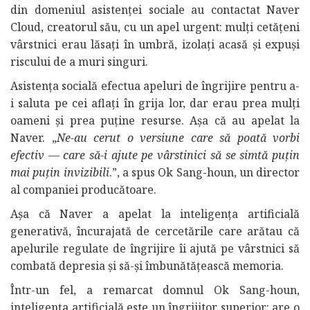
din domeniul asistenței sociale au contactat Naver
Cloud, creatorul său, cu un apel urgent: mulți cetățeni
vârstnici erau lăsați în umbră, izolați acasă și expuși
riscului de a muri singuri.
Asistența socială efectua apeluri de îngrijire pentru a-
i saluta pe cei aflați în grija lor, dar erau prea mulți
oameni și prea puține resurse. Așa că au apelat la
Naver. „
Ne-au cerut o versiune care să poată vorbi
efectiv — care să-i ajute pe vârstinici să se simtă puțin
mai puțin invizibili
.”, a spus Ok Sang-houn, un director
al companiei producătoare.
Așa că Naver a apelat la inteligența artificială
generativă, încurajată de cercetările care arătau că
apelurile regulate de îngrijire îi ajută pe vârstnici să
combată depresia și să-și îmbunătățească memoria.
Într-un fel, a remarcat domnul Ok Sang-houn,
inteligența artificială este un îngrijitor superior: are o