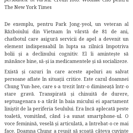
The New York Times
De exemplu, pentru Park Jong-yeol, un veteran al
Războiului din Vietnam în vârstă de 81 de ani,
chatbotul care asigură servicii de apel a devenit un
element indispensabil în lupta sa zilnică împotriva
bolii și a declinului cognitiv. El îi amintește să
mănânce bine, să-și ia medicamentele și să socializeze.
Există și cazuri în care aceste apeluri au salvat
persoane aflate în situații critice. Este cazul doamnei
Chung Yun-hee, care s-a trezit într-o dimineață într-o
stare gravă. Transpirată și chinuită de durere,
septuagenara s-a târât în baia micului ei apartament
liniștit de la periferia Seulului. Era încă aplecată peste
toaletă, vomitând, când i-a sunat smartphone-ul. O
voce feminină, veselă și articulată, a întrebat-o ce mai
face. Doamna Chung a reușit să scoată câteva cuvinte