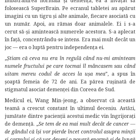
îmbătrânirea normală și demență, ea a învățat să
folosească SuperBrain. Pe ecranul tabletei au apărut
imagini cu un tigru și alte animale, fiecare asociată cu
un număr. Apoi, au rămas doar animalele. Ei i s-a
cerut să-și amintească numerele acestora. S-a aplecat
în față, concentrându-se intens. Era mai mult decât un
joc — era o luptă pentru independența ei.
„
Știam că ceva nu era în regulă când nu-mi aminteam
numele fructului pe care tocmai îl mâncasem sau când
uitam mereu codul de acces la ușa mea
”, a spus în
șoaptă femeia de 72 de ani. Ea părea rușinată de
stigmatul asociat demenței din Coreea de Sud.
Medicul ei, Wang Min-jeong, a observat că această
teamă a crescut constant în ultimul deceniu. Astăzi,
jumătate dintre pacienții acestui medic vin îngrijorați
de demență. „
Se tem de ea mai mult decât de cancer —
de gândul că își vor pierde încet controlul asupra minții
și corpului și că vor deveni o povară enormă și de lungă