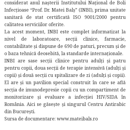
considerat anul nașterii Institutului Național de Boli
Infecțioase “Prof. Dr. Matei Balș” (INBI), prima unitate
sanitară de stat certificată ISO 9001/2000 pentru
calitatea serviciilor oferite.
La acest moment, INBI este complet informatizat la
nivel de laboratoare, secții clinice, farmacie,
contabilitate și dispune de 690 de paturi, precum și de
o baza tehnică deosebită, la standarde internaționale.
INBI are sase secții clinice pentru adulți și patru
pentru copii, doua secții de terapie intensivă (adulți și
copii) și două secții cu spitalizare de zi (adulți și copii).
El are și un pavilion special construit în care se află
secția de imunodepresie copii cu un compartiment de
monitorizare și evaluare a infecției HIV/SIDA în
România. Aici se găsește și singurul Centru Antirabic
din București.
Sursa de documentare: www.mateibals.ro