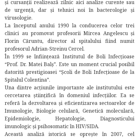
și cursanții realizează zilnic aici analize curente sau
de urgență, dar și tehnici noi în bacterologie și
virusologie.
La începutul anului 1990 la conducerea celor trei
clinici au promovat profesorii Mircea Angelescu și
Florin Căruntu, director al spitalului fiind numit
profesorul Adrian-Streinu Cercel.
În 1999 se înființează Institutul de Boli Infecțioase
“Prof. Dr. Matei Balș”. Este un moment crucial posibil
datorită prestigioasei “Școli de Boli Infecțioase de la
Spitalul Colentina”.
Una dintre acțiunile importante ale institutului este
cercetarea științifică în domeniul infecțiilor. Ea se
referă la dezvoltarea și eficientizarea sectoarelor de
Imunologie, Biologie celulară, Genetică moleculară,
Epidemiologie, Hepatologie, Diagnosticului
imunologic și psihosomatic în HIV/SIDA.
Această analiză istorică se oprește în 2007, cel