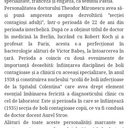
specialitate, franceză și engleză, ca semnul Pastia.
Personalitatea doctorului Theodor Mironescu avea să-
și pună amprenta asupra dezvoltării ”secției
contagioși adulți”, într-o perioadă de 22 de ani din
perioada interbelică. După ce a obținut titlul de doctor
în medicină la Berlin, lucrând cu Robert Koch și a
profesat la Paris, acesta s-a perfecționat în
bacterologie alături de Victor Babeș, la întoarcerea în
țară. Perioda a coincis cu două evenimente de
importanță deosebită: înființarea disciplinei de boli
contagioase și a clinicii cu aceeași specializare, în anul
1938 și constituirea nucleului “școlii de boli infecțioase
de la Spitalul Colentina” care avea drept element
esențial îmbinarea fericită a diagnosticului clinic cu
cel de laborator. Este și perioada în care se înființează
(1935) secția de boli contagioase copii, ce va fi condusă
de doctor docent Aurel Stroe.
Alături de toate aceste personalități marcante se