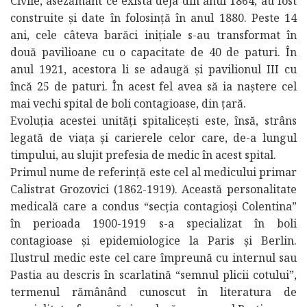
Civile, asezământ ce exista deja din anul 1864, au fost
construite și date în folosință în anul 1880. Peste 14
ani, cele câteva barăci inițiale s-au transformat în
două pavilioane cu o capacitate de 40 de paturi. În
anul 1921, acestora li se adaugă și pavilionul III cu
încă 25 de paturi. În acest fel avea să ia naștere cel
mai vechi spital de boli contagioase, din țară.
Evoluția acestei unități spitalicești este, însă, strâns
legată de viața și carierele celor care, de-a lungul
timpului, au slujit prefesia de medic în acest spital.
Primul nume de referință este cel al medicului primar
Calistrat Grozovici (1862-1919). Această personalitate
medicală care a condus “secția contagioși Colentina”
în perioada 1900-1919 s-a specializat în boli
contagioase și epidemiologice la Paris și Berlin.
Ilustrul medic este cel care împreună cu internul sau
Pastia au descris în scarlatină “semnul plicii cotului”,
termenul rămânând cunoscut în literatura de