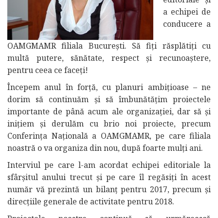
a echipei de
conducere a
OAMGMAMR filiala Bucureşti. Să fiți răsplătiți cu
multă putere, sănătate, respect și recunoaștere,
pentru ceea ce faceţi!
Începem anul în forţă, cu planuri ambiţioase – ne
dorim să continuăm şi să îmbunătăţim proiectele
importante de până acum ale organizaţiei, dar să şi
iniţiem şi derulăm cu brio noi proiecte, precum
Conferinţa Naţională a OAMGMAMR, pe care filiala
noastră o va organiza din nou, după foarte mulţi ani.
Interviul pe care l-am acordat echipei editoriale la
sfârşitul anului trecut şi pe care îl regăsiţi în acest
număr vă prezintă un bilanţ pentru 2017, precum şi
direcţiile generale de activitate pentru 2018.