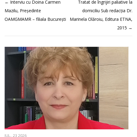
←
Interviu cu Doina Carmen
Tratat de îngrijiri paliative la
Mazilu, Președinte
domiciliu Sub redacţia Dr.
OAMGMAMR – filiala București
Marinela Olăroiu, Editura ETNA,
2015
→
IUL., 23 2026