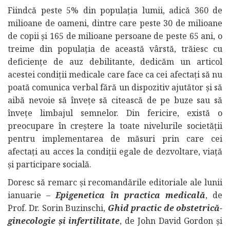
Fiindcă peste 5% din populaţia lumii, adică 360 de
milioane de oameni, dintre care peste 30 de milioane
de copii şi 165 de milioane persoane de peste 65 ani, o
treime din populaţia de această vârstă, trăiesc cu
deficienţe de auz debilitante, dedicăm un articol
acestei condiţii medicale care face ca cei afectaţi să nu
poată comunica verbal fără un dispozitiv ajutător şi să
aibă nevoie să înveţe să citească de pe buze sau să
înveţe limbajul semnelor. Din fericire, există o
preocupare în creştere la toate nivelurile societăţii
pentru implementarea de măsuri prin care cei
afectaţi au acces la condiţii egale de dezvoltare, viaţă
şi participare socială.
Doresc să remarc şi recomandările editoriale ale lunii
ianuarie –
Epigenetica în practica medicală
, de
Prof. Dr. Sorin Buzinschi,
Ghid practic de obstetrică-
ginecologie şi infertilitate
, de John David Gordon şi