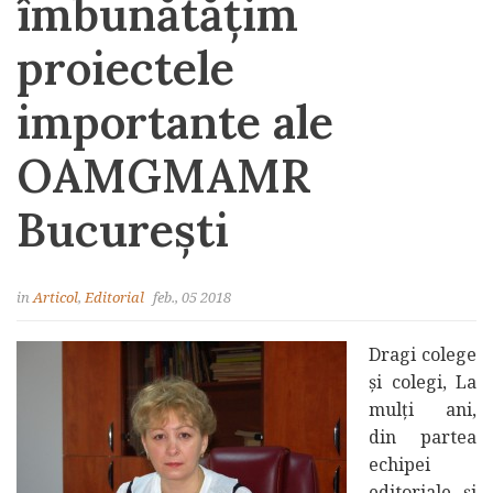
îmbunătăţim
proiectele
importante ale
OAMGMAMR
Bucureşti
in
Articol
,
Editorial
feb., 05 2018
Dragi colege
şi colegi, La
mulţi ani,
din partea
echipei
editoriale şi