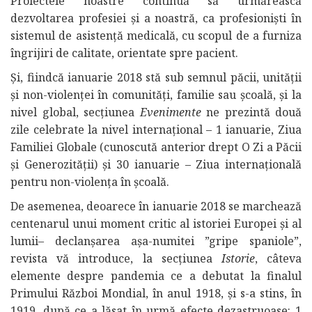
Proiectele noastre continuă să urmărească
dezvoltarea profesiei şi a noastră, ca profesionişti în
sistemul de asistenţă medicală, cu scopul de a furniza
îngrijiri de calitate, orientate spre pacient.
Şi, fiindcă ianuarie 2018 stă sub semnul păcii, unității
şi non-violenţei în comunităţi, familie sau şcoală, şi la
nivel global, secţiunea
Evenimente
ne prezintă două
zile celebrate la nivel internaţional – 1 ianuarie, Ziua
Familiei Globale (cunoscută anterior drept O Zi a Păcii
şi Generozităţii) şi 30 ianuarie – Ziua internaţională
pentru non-violenţa în şcoală.
De asemenea, deoarece în ianuarie 2018 se marchează
centenarul unui moment critic al istoriei Europei și al
lumii– declanșarea așa-numitei ”gripe spaniole”,
revista vă introduce, la secţiunea
Istorie
, câteva
elemente despre pandemia ce a debutat la finalul
Primului Război Mondial, în anul 1918, și s-a stins, în
1919, după ce a lăsat în urmă efecte dezastruoase: 1