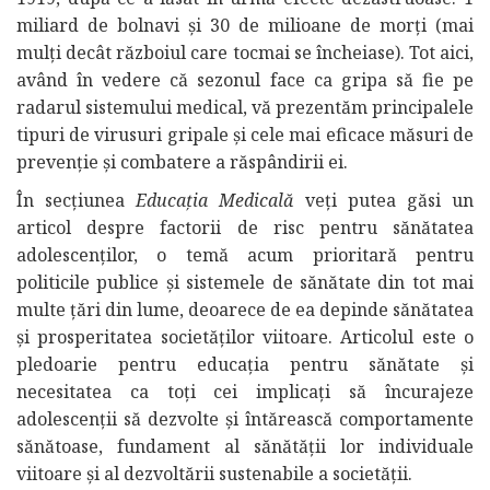
miliard de bolnavi și 30 de milioane de morți (mai
mulți decât războiul care tocmai se încheiase). Tot aici,
având în vedere că sezonul face ca gripa să fie pe
radarul sistemului medical, vă prezentăm principalele
tipuri de virusuri gripale şi cele mai eficace măsuri de
prevenţie şi combatere a răspândirii ei.
În secţiunea
Educaţia Medicală
veţi putea găsi un
articol despre factorii de risc pentru sănătatea
adolescenţilor, o temă acum prioritară pentru
politicile publice şi sistemele de sănătate din tot mai
multe ţări din lume, deoarece de ea depinde sănătatea
şi prosperitatea societăţilor viitoare. Articolul este o
pledoarie pentru educaţia pentru sănătate şi
necesitatea ca toţi cei implicaţi să încurajeze
adolescenţii să dezvolte şi întărească comportamente
sănătoase, fundament al sănătăţii lor individuale
viitoare şi al dezvoltării sustenabile a societăţii.