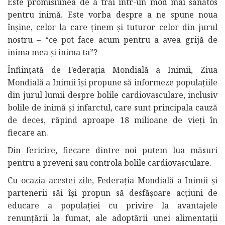
Este promisiunea de a trăi într-un mod mai sănătos
pentru inimă. Este vorba despre a ne spune noua
înșine, celor la care ținem și tuturor celor din jurul
nostru – “ce pot face acum pentru a avea grijă de
inima mea și inima ta”?
Înființată de Federația Mondială a Inimii, Ziua
Mondială a Inimii își propune să informeze populațiile
din jurul lumii despre bolile cardiovasculare, inclusiv
bolile de inimă și infarctul, care sunt principala cauză
de deces, răpind aproape 18 milioane de vieți în
fiecare an.
Din fericire, fiecare dintre noi putem lua măsuri
pentru a preveni sau controla bolile cardiovasculare.
Cu ocazia acestei zile, Federația Mondială a Inimii și
partenerii săi își propun să desfășoare acțiuni de
educare a populației cu privire la avantajele
renunțării la fumat, ale adoptării unei alimentații