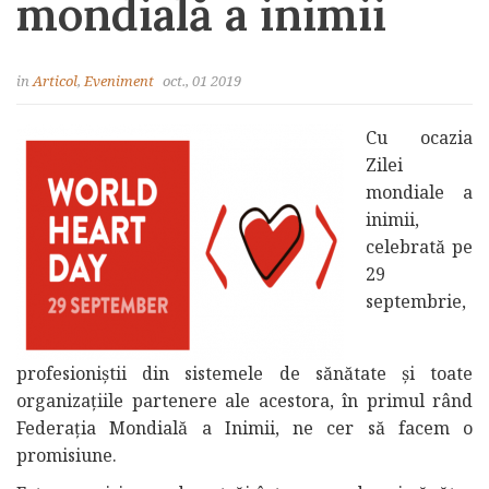
mondială a inimii
in
Articol
,
Eveniment
oct., 01 2019
Cu ocazia
Zilei
mondiale a
inimii,
celebrată pe
29
septembrie,
profesioniștii din sistemele de sănătate și toate
organizațiile partenere ale acestora, în primul rând
Federația Mondială a Inimii, ne cer să facem o
promisiune.