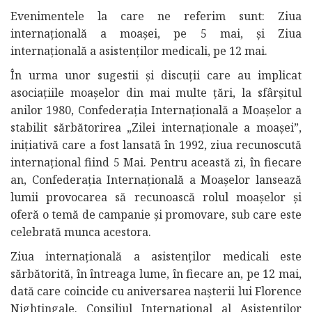
Evenimentele la care ne referim sunt: Ziua
internațională a moașei, pe 5 mai, și Ziua
internațională a asistenților medicali, pe 12 mai.
În urma unor sugestii și discuții care au implicat
asociațiile moașelor din mai multe țări, la sfârșitul
anilor 1980, Confederația Internațională a Moașelor a
stabilit sărbătorirea „Zilei internaționale a moașei”,
inițiativă care a fost lansată în 1992, ziua recunoscută
internațional fiind 5 Mai. Pentru această zi, în fiecare
an, Confederația Internațională a Moașelor lansează
lumii provocarea să recunoască rolul moașelor și
oferă o temă de campanie și promovare, sub care este
celebrată munca acestora.
Ziua internațională a asistenților medicali este
sărbătorită, în întreaga lume, în fiecare an, pe 12 mai,
dată care coincide cu aniversarea nașterii lui Florence
Nightingale. Consiliul Internațional al Asistenților