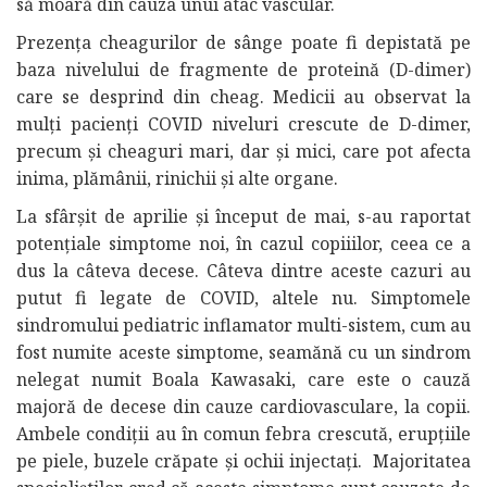
să moară din cauza unui atac vascular.
Prezența cheagurilor de sânge poate fi depistată pe
baza nivelului de fragmente de proteină (D-dimer)
care se desprind din cheag. Medicii au observat la
mulți pacienți COVID niveluri crescute de D-dimer,
precum și cheaguri mari, dar și mici, care pot afecta
inima, plămânii, rinichii și alte organe.
La sfârșit de aprilie și început de mai, s-au raportat
potențiale simptome noi, în cazul copiiilor, ceea ce a
dus la câteva decese. Câteva dintre aceste cazuri au
putut fi legate de COVID, altele nu. Simptomele
sindromului pediatric inflamator multi-sistem, cum au
fost numite aceste simptome, seamănă cu un sindrom
nelegat numit Boala Kawasaki, care este o cauză
majoră de decese din cauze cardiovasculare, la copii.
Ambele condiții au în comun febra crescută, erupțiile
pe piele, buzele crăpate și ochii injectați. Majoritatea