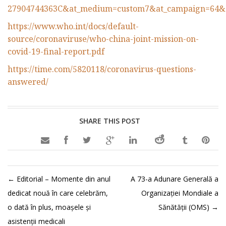
27904744363C&at_medium=custom7&at_campaign=64&a
https://www.who.int/docs/default-
source/coronaviruse/who-china-joint-mission-on-
covid-19-final-report.pdf
https://time.com/5820118/coronavirus-questions-
answered/
SHARE THIS POST

←
Editorial – Momente din anul
A 73-a Adunare Generală a
dedicat nouă în care celebrăm,
Organizației Mondiale a
o dată în plus, moașele și
Sănătății (OMS)
→
asistenții medicali