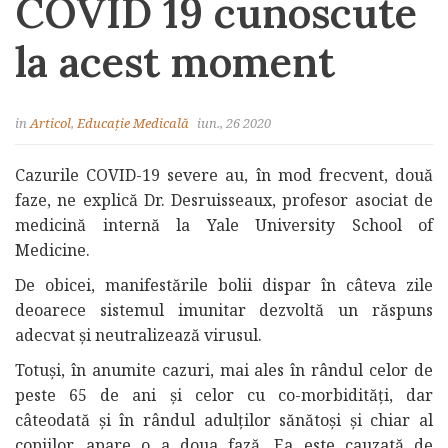
COVID 19 cunoscute
la acest moment
in
Articol
,
Educație Medicală
iun., 26 2020
Cazurile COVID-19 severe au, în mod frecvent, două
faze, ne explică Dr. Desruisseaux, profesor asociat de
medicină internă la Yale University School of
Medicine.
De obicei, manifestările bolii dispar în câteva zile
deoarece sistemul imunitar dezvoltă un răspuns
adecvat și neutralizează virusul.
Totuși, în anumite cazuri, mai ales în rândul celor de
peste 65 de ani și celor cu co-morbidități, dar
câteodată și în rândul adulților sănătoși și chiar al
copiilor, apare o a doua fază. Ea este cauzată de