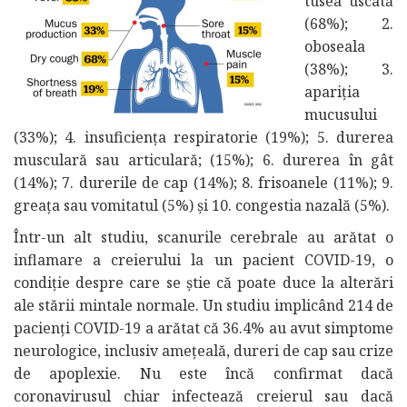
tusea uscată
(68%); 2.
oboseala
(38%); 3.
apariția
mucusului
(33%); 4. insuficiența respiratorie (19%); 5. durerea
musculară sau articulară; (15%); 6. durerea în gât
(14%); 7. durerile de cap (14%); 8. frisoanele (11%); 9.
greața sau vomitatul (5%) și 10. congestia nazală (5%).
Într-un alt studiu, scanurile cerebrale au arătat o
inflamare a creierului la un pacient COVID-19, o
condiție despre care se știe că poate duce la alterări
ale stării mintale normale. Un studiu implicând 214 de
pacienți COVID-19 a arătat că 36.4% au avut simptome
neurologice, inclusiv amețeală, dureri de cap sau crize
de apoplexie. Nu este încă confirmat dacă
coronavirusul chiar infectează creierul sau dacă