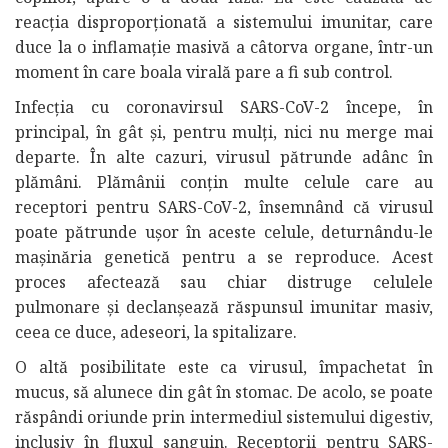
reacția disproporționată a sistemului imunitar, care
duce la o inflamație masivă a câtorva organe, într-un
moment în care boala virală pare a fi sub control.
Infecția cu coronavirsul SARS-CoV-2 începe, în
principal, în gât și, pentru mulți, nici nu merge mai
departe. În alte cazuri, virusul pătrunde adânc în
plămâni. Plămânii conțin multe celule care au
receptori pentru SARS-CoV-2, însemnând că virusul
poate pătrunde ușor în aceste celule, deturnându-le
mașinăria genetică pentru a se reproduce. Acest
proces afectează sau chiar distruge celulele
pulmonare și declanșează răspunsul imunitar masiv,
ceea ce duce, adeseori, la spitalizare.
O altă posibilitate este ca virusul, împachetat în
mucus, să alunece din gât în stomac. De acolo, se poate
răspândi oriunde prin intermediul sistemului digestiv,
inclusiv în fluxul sanguin. Receptorii pentru SARS-