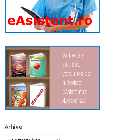
Arhive
Arhive