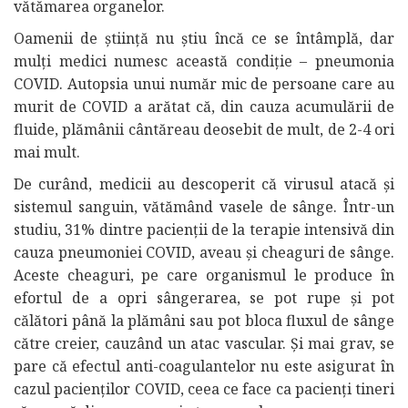
vătămarea organelor.
Oamenii de știință nu știu încă ce se întâmplă, dar
mulți medici numesc această condiție – pneumonia
COVID. Autopsia unui număr mic de persoane care au
murit de COVID a arătat că, din cauza acumulării de
fluide, plămânii cântăreau deosebit de mult, de 2-4 ori
mai mult.
De curând, medicii au descoperit că virusul atacă și
sistemul sanguin, vătămând vasele de sânge. Într-un
studiu, 31% dintre pacienții de la terapie intensivă din
cauza pneumoniei COVID, aveau și cheaguri de sânge.
Aceste cheaguri, pe care organismul le produce în
efortul de a opri sângerarea, se pot rupe și pot
călători până la plămâni sau pot bloca fluxul de sânge
către creier, cauzând un atac vascular. Și mai grav, se
pare că efectul anti-coagulantelor nu este asigurat în
cazul pacienților COVID, ceea ce face ca pacienți tineri