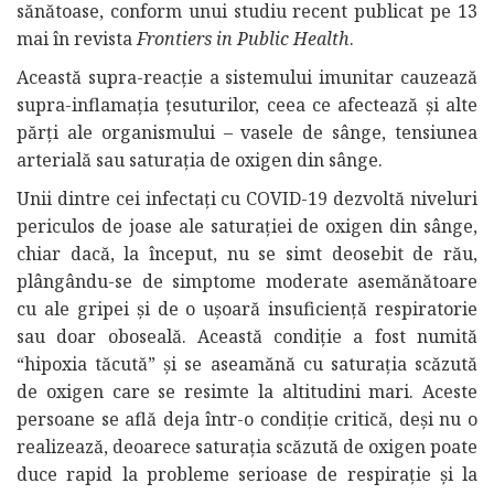
sănătoase, conform unui studiu recent publicat pe 13
mai în revista
Frontiers in Public Health
.
Această supra-reacție a sistemului imunitar cauzează
supra-inflamația țesuturilor, ceea ce afectează și alte
părți ale organismului – vasele de sânge, tensiunea
arterială sau saturația de oxigen din sânge.
Unii dintre cei infectați cu COVID-19 dezvoltă niveluri
periculos de joase ale saturației de oxigen din sânge,
chiar dacă, la început, nu se simt deosebit de rău,
plângându-se de simptome moderate asemănătoare
cu ale gripei și de o ușoară insuficiență respiratorie
sau doar oboseală. Această condiție a fost numită
“hipoxia tăcută” și se aseamănă cu saturația scăzută
de oxigen care se resimte la altitudini mari. Aceste
persoane se află deja într-o condiție critică, deși nu o
realizează, deoarece saturația scăzută de oxigen poate
duce rapid la probleme serioase de respirație și la