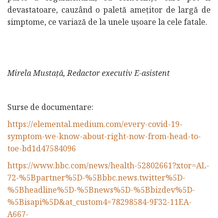
devastatoare, cauzând o paletă amețitor de largă de
simptome, ce variază de la unele ușoare la cele fatale.
Mirela Mustață, Redactor executiv E-asistent
Surse de documentare:
https://elemental.medium.com/every-covid-19-
symptom-we-know-about-right-now-from-head-to-
toe-bd1d47584096
https://www.bbc.com/news/health-52802661?xtor=AL-
72-%5Bpartner%5D-%5Bbbc.news.twitter%5D-
%5Bheadline%5D-%5Bnews%5D-%5Bbizdev%5D-
%5Bisapi%5D&at_custom4=78298584-9F32-11EA-
A667-