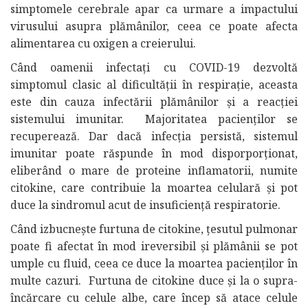
simptomele cerebrale apar ca urmare a impactului
virusului asupra plămânilor, ceea ce poate afecta
alimentarea cu oxigen a creierului.
Când oamenii infectați cu COVID-19 dezvoltă
simptomul clasic al dificultății în respirație, aceasta
este din cauza infectării plămânilor și a reacției
sistemului imunitar. Majoritatea pacienților se
recuperează. Dar dacă infecția persistă, sistemul
imunitar poate răspunde în mod disporporționat,
eliberând o mare de proteine inflamatorii, numite
citokine, care contribuie la moartea celulară și pot
duce la sindromul acut de insuficiență respiratorie.
Când izbucnește furtuna de citokine, țesutul pulmonar
poate fi afectat în mod ireversibil și plămânii se pot
umple cu fluid, ceea ce duce la moartea pacienților în
multe cazuri. Furtuna de citokine duce și la o supra-
încărcare cu celule albe, care încep să atace celule