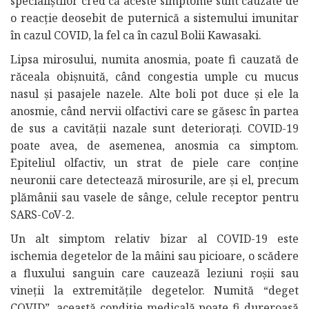
specialiștilor cred că aceste simptome sunt cauzate de
o reacție deosebit de puternică a sistemului imunitar
în cazul COVID, la fel ca în cazul Bolii Kawasaki.
Lipsa mirosului, numita anosmia, poate fi cauzată de
răceala obișnuită, când congestia umple cu mucus
nasul și pasajele nazele. Alte boli pot duce și ele la
anosmie, când nervii olfactivi care se găsesc în partea
de sus a cavității nazale sunt deteriorați. COVID-19
poate avea, de asemenea, anosmia ca simptom.
Epiteliul olfactiv, un strat de piele care conține
neuronii care detectează mirosurile, are și el, precum
plămânii sau vasele de sânge, celule receptor pentru
SARS-CoV-2.
Un alt simptom relativ bizar al COVID-19 este
ischemia degetelor de la mâini sau picioare, o scădere
a fluxului sanguin care cauzează leziuni roșii sau
vineții la extremitățile degetelor. Numită “deget
COVID”, această condiție medicală poate fi dureroasă