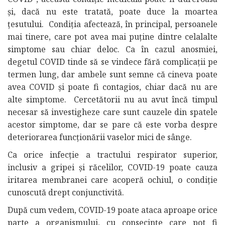
și, dacă nu este tratată, poate duce la moartea
țesutului. Condiția afectează, în principal, persoanele
mai tinere, care pot avea mai puține dintre celalalte
simptome sau chiar deloc. Ca în cazul anosmiei,
degetul COVID tinde să se vindece fără complicații pe
termen lung, dar ambele sunt semne că cineva poate
avea COVID și poate fi contagios, chiar dacă nu are
alte simptome. Cercetătorii nu au avut încă timpul
necesar să investigheze care sunt cauzele din spatele
acestor simptome, dar se pare că este vorba despre
deteriorarea funcționării vaselor mici de sânge.
Ca orice infecție a tractului respirator superior,
inclusiv a gripei și răcelilor, COVID-19 poate cauza
iritarea membranei care acoperă ochiul, o condiție
cunoscută drept conjunctivită.
După cum vedem, COVID-19 poate ataca aproape orice
parte a organismului, cu consecințe care pot fi