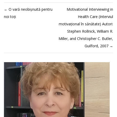
←
O vară neobișnuită pentru
Motivational Interviewing in
noi toți
Health Care (Interviul
motivațional în sănătate) Autori:
Stephen Rollnick, William R.
Miller, and Christopher C. Butler,
Guilford, 2007
→