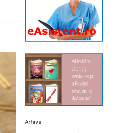
Arhive
Arhive