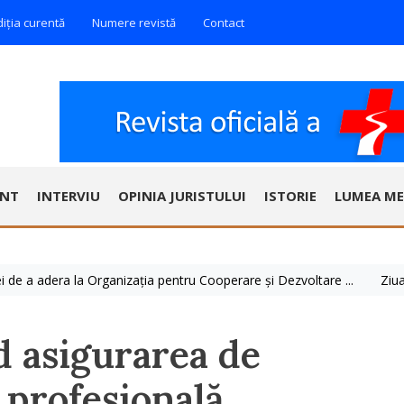
diția curentă
Numere revistă
Contact
ENT
INTERVIU
OPINIA JURISTULUI
ISTORIE
LUMEA ME
 adera la Organizația pentru Cooperare și Dezvoltare ...
Ziua Mondi
d asigurarea de
 profesională