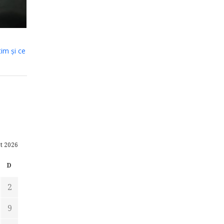
tim și ce
t 2026
D
2
9