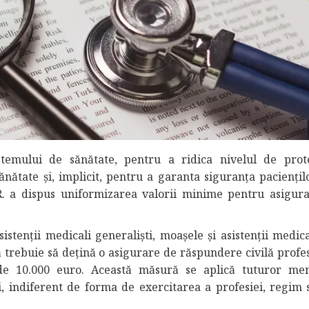
istemului de sănătate, pentru a ridica nivelul de prot
ănătate și, implicit, pentru a garanta siguranța paciențil
R. a dispus uniformizarea valorii minime pentru asigur
istenții medicali generaliști, moașele și asistenții medic
că trebuie să dețină o asigurare de răspundere civilă profe
de 10.000 euro. Această măsură se aplică tuturor me
i, indiferent de forma de exercitarea a profesiei, regim s