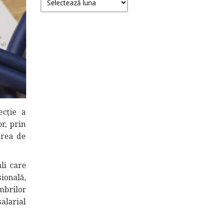
ecție a
or, prin
area de
ali care
sională,
mbrilor
alarial