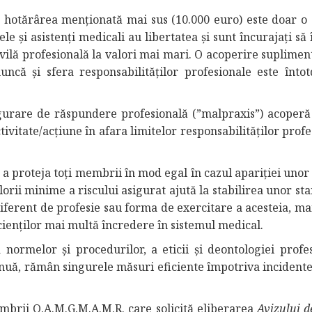
hotărârea menționată mai sus (10.000 euro) este doar o 
le și asistenți medicali au libertatea și sunt încurajați să
ilă profesională la valori mai mari. O acoperire supliment
uncă și sfera responsabilităților profesionale este înto
gurare de răspundere profesională (”malpraxis”) acoper
tivitate/acțiune în afara limitelor responsabilităților prof
 a proteja toți membrii în mod egal în cazul apariției unor
lorii minime a riscului asigurat ajută la stabilirea unor s
diferent de profesie sau forma de exercitare a acesteia, ma
cienților mai multă încredere în sistemul medical.
 normelor și procedurilor, a eticii și deontologiei profes
inuă, rămân singurele măsuri eficiente împotriva incidente
embrii O.A.M.G.M.A.M.R. care solicită eliberarea
Avizului d