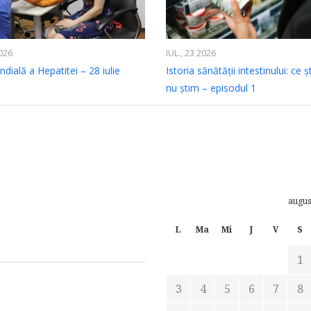
2026
IUL., 23 2026
dială a Hepatitei – 28 iulie
Istoria sănătății intestinului: ce ș
nu știm – episodul 1
augus
L
Ma
Mi
J
V
S
1
3
4
5
6
7
8