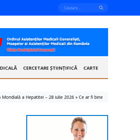
DICALĂ
CERCETARE ȘTIINȚIFICĂ
CARTE
ală a Hepatitei – 28 iulie 2026 » Ce ar fi bine să știm despre aceste b