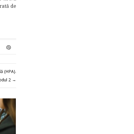
rată de
lă (HPA).
odul 2
→