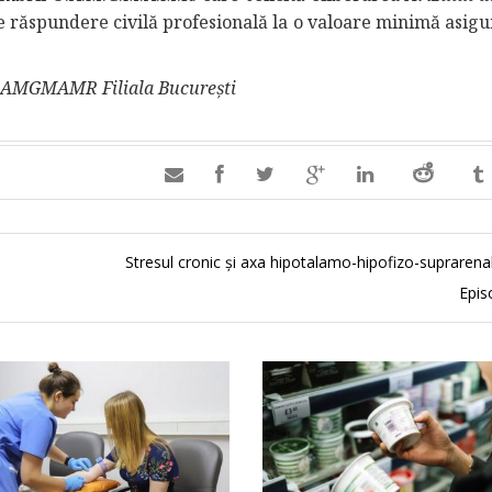
de răspundere civilă profesională la o valoare minimă asigu
l OAMGMAMR Filiala București

Stresul cronic și axa hipotalamo-hipofizo-suprarena
Epis