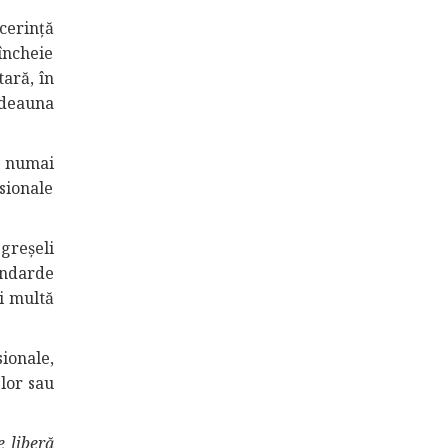
cerință
 încheie
ară, în
tdeauna
ă numai
esionale
 greșeli
tandarde
i multă
ionale,
lor sau
e liberă