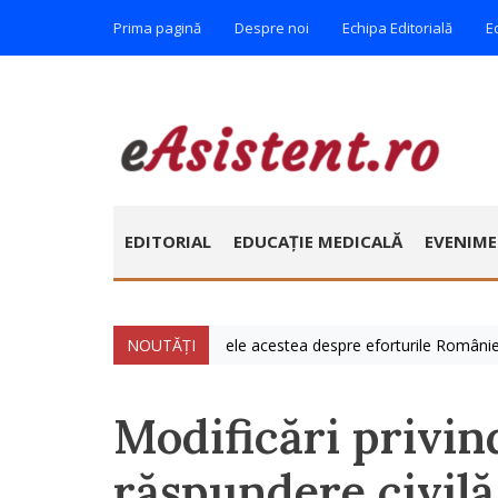
Prima pagină
Despre noi
Echipa Editorială
E
EDITORIAL
EDUCAȚIE MEDICALĂ
EVENIM
lie » Vorbim foarte mult zilele acestea despre eforturile României de a
NOUTĂȚI
Modificări privin
răspundere civilă