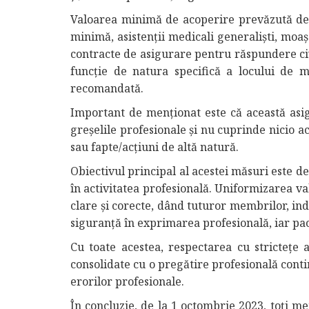
Valoarea minimă de acoperire prevăzută de 
minimă, asistenții medicali generaliști, moașe
contracte de asigurare pentru răspundere civ
funcție de natura specifică a locului de m
recomandată.
Important de menționat este că această asi
greșelile profesionale și nu cuprinde nicio ac
sau fapte/acțiuni de altă natură.
Obiectivul principal al acestei măsuri este de
în activitatea profesională. Uniformizarea va
clare și corecte, dând tuturor membrilor, in
siguranță în exprimarea profesională, iar pa
Cu toate acestea, respectarea cu strictețe a
consolidate cu o pregătire profesională cont
erorilor profesionale.
În concluzie, de la 1 octombrie 2023, toți m