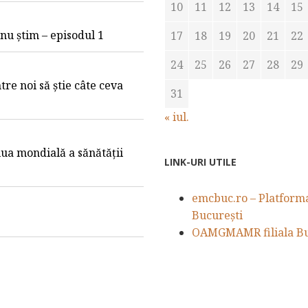
10
11
12
13
14
15
e nu știm – episodul 1
17
18
19
20
21
22
24
25
26
27
28
29
tre noi să știe câte ceva
31
« iul.
iua mondială a sănătății
LINK-URI UTILE
emcbuc.ro – Platforma 
București
OAMGMAMR filiala Bu