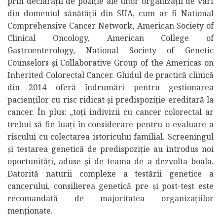
prin declarații de poziție ale unor organizații de vârf
din domeniul sănătății din SUA, cum ar fi National
Comprehensive Cancer Network, American Society of
Clinical Oncology, American College of
Gastroenterology, National Society of Genetic
Counselors și Collaborative Group of the Americas on
Inherited Colorectal Cancer. Ghidul de practică clinică
din 2014 oferă îndrumări pentru gestionarea
pacienților cu risc ridicat și predispoziție ereditară la
cancer. În plus: „toți indivizii cu cancer colorectal ar
trebui să fie luați în considerare pentru o evaluare a
riscului cu colectarea istoricului familial. Screeningul
și testarea genetică de predispoziție au introdus noi
oportunități, aduse și de teama de a dezvolta boala.
Datorită naturii complexe a testării genetice a
cancerului, consilierea genetică pre și post-test este
recomandată de majoritatea organizațiilor
menționate.