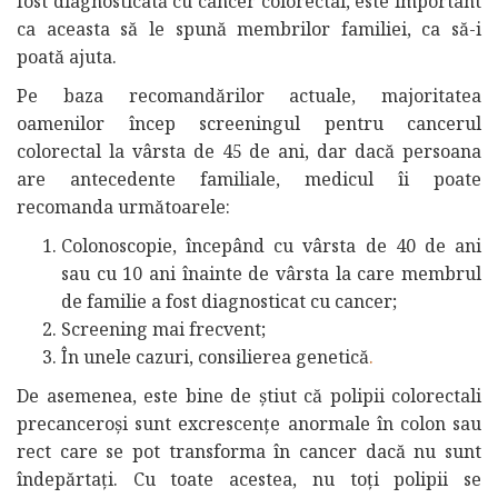
fost diagnosticată cu cancer colorectal, este important
ca aceasta să le spună membrilor familiei, ca să-i
poată ajuta.
Pe baza recomandărilor actuale, majoritatea
oamenilor încep screeningul pentru cancerul
colorectal la vârsta de 45 de ani, dar dacă persoana
are antecedente familiale, medicul îi poate
recomanda următoarele:
Colonoscopie, începând cu vârsta de 40 de ani
sau cu 10 ani înainte de vârsta la care membrul
de familie a fost diagnosticat cu cancer;
Screening mai frecvent;
În unele cazuri, consilierea genetică
.
De asemenea, este bine de știut că polipii colorectali
precanceroși sunt excrescențe anormale în colon sau
rect care se pot transforma în cancer dacă nu sunt
îndepărtați. Cu toate acestea, nu toți polipii se