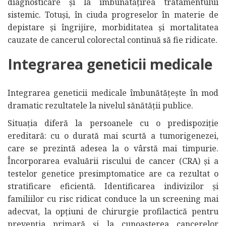
diagnosticare și la îmbunătățirea tratamentului
sistemic. Totuși, în ciuda progreselor în materie de
depistare și îngrijire, morbiditatea și mortalitatea
cauzate de cancerul colorectal continuă să fie ridicate.
Integrarea geneticii medicale
Integrarea geneticii medicale îmbunătățește în mod
dramatic rezultatele la nivelul sănătății publice.
Situația diferă la persoanele cu o predispoziție
ereditară: cu o durată mai scurtă a tumorigenezei,
care se prezintă adesea la o vârstă mai timpurie.
Încorporarea evaluării riscului de cancer (CRA) și a
testelor genetice presimptomatice are ca rezultat o
stratificare eficientă. Identificarea indivizilor și
familiilor cu risc ridicat conduce la un screening mai
adecvat, la opțiuni de chirurgie profilactică pentru
prevenția primară și la cunoașterea cancerelor