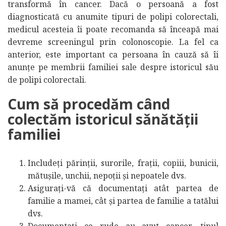
transformă în cancer. Dacă o persoană a fost
diagnosticată cu anumite tipuri de polipi colorectali,
medicul acesteia îi poate recomanda să înceapă mai
devreme screeningul prin colonoscopie. La fel ca
anterior, este important ca persoana în cauză să îi
anunțe pe membrii familiei sale despre istoricul său
de polipi colorectali.
Cum să procedăm când
colectăm istoricul sănătății
familiei
Includeți părinții, surorile, frații, copiii, bunicii,
mătușile, unchii, nepoții și nepoatele dvs.
Asigurați-vă că documentați atât partea de
familie a mamei, cât și partea de familie a tatălui
dvs.
Documentați ce rude au avut cancer, tipul