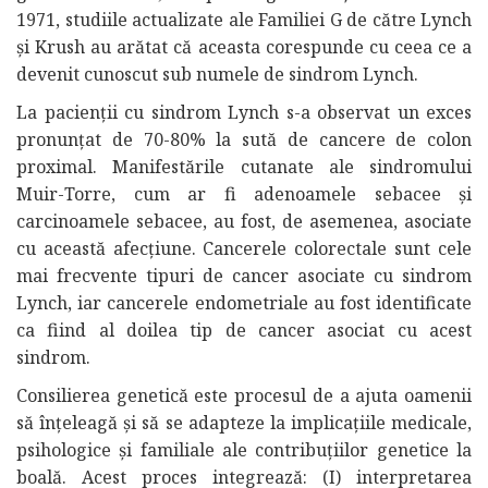
1971, studiile actualizate ale Familiei G de către Lynch
și Krush au arătat că aceasta corespunde cu ceea ce a
devenit cunoscut sub numele de sindrom Lynch.
La pacienții cu sindrom Lynch s-a observat un exces
pronunțat de 70-80% la sută de cancere de colon
proximal. Manifestările cutanate ale sindromului
Muir-Torre, cum ar fi adenoamele sebacee și
carcinoamele sebacee, au fost, de asemenea, asociate
cu această afecțiune. Cancerele colorectale sunt cele
mai frecvente tipuri de cancer asociate cu sindrom
Lynch, iar cancerele endometriale au fost identificate
ca fiind al doilea tip de cancer asociat cu acest
sindrom.
Consilierea genetică este procesul de a ajuta oamenii
să înțeleagă și să se adapteze la implicațiile medicale,
psihologice și familiale ale contribuțiilor genetice la
boală. Acest proces integrează: (I) interpretarea