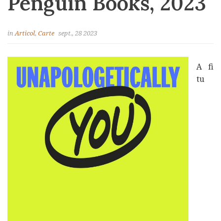
Penguin Books, 2023
in
Articol
,
Carte
sept., 28 2023
A fi
tu