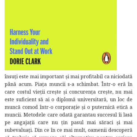
însuți este mai important și mai profitabil ca niciodată
până acum. Piața muncii s-a schimbat. Într-o eră în
care costul vieții crește și concurența crește, nu mai
este suficient să ai o diplomă universitară, un loc de
muncă comod într-o corporație și o puternică etică a
muncii. Metodele care odată garantau succesul îi lasă
pe angajații care nu țin pasul mai săraci și mai
subevaluați. Din ce în ce mai mult, oamenii descoperă