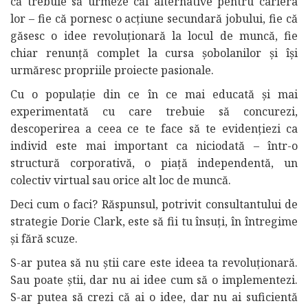
că trebuie să urmeze căi alternative pentru cariera
lor – fie că pornesc o acțiune secundară jobului, fie că
găsesc o idee revoluționară la locul de muncă, fie
chiar renunță complet la cursa șobolanilor și își
urmăresc propriile proiecte pasionale.
Cu o populație din ce în ce mai educată și mai
experimentată cu care trebuie să concurezi,
descoperirea a ceea ce te face să te evidențiezi ca
individ este mai important ca niciodată – într-o
structură corporativă, o piață independentă, un
colectiv virtual sau orice alt loc de muncă.
Deci cum o faci? Răspunsul, potrivit consultantului de
strategie Dorie Clark, este să fii tu însuți, în întregime
și fără scuze.
S-ar putea să nu știi care este ideea ta revoluționară.
Sau poate știi, dar nu ai idee cum să o implementezi.
S-ar putea să crezi că ai o idee, dar nu ai suficientă