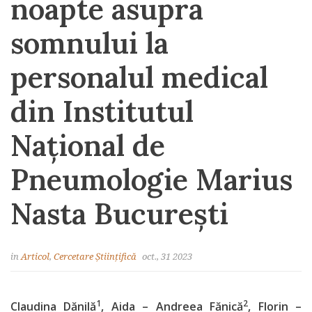
noapte asupra
somnului la
personalul medical
din Institutul
Național de
Pneumologie Marius
Nasta București
in
Articol
,
Cercetare Științifică
oct., 31 2023
1
2
Claudina Dănilă
, Aida – Andreea Fănică
, Florin –