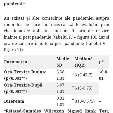
pandemie
Au existat și alte consecințe ale pandemiei asupra
somnului pe care am încercat să le evaluăm prin
chestionarele aplicate, cum ar fii ora de trezire
înainte și post pandemie (tabelul IV – figura 10), dar și
ora de culcare înainte și post pandemie (tabelul V –
figura 11).
Medie
±
Mediană
Parametru
p*
SD
(IQR)
Oră-Trezire-Înainte
6.38 ±
<0.0
6 (5.45-7)
(p<0.001**)
1.31
01
Oră-Trezire-După
6.07 ±
6 (5-6.75)
(p<0.001**)
1.31
0.31 ±
Diferență
0 (0-0.675)
–
1.01
*Related-Samples Wilcoxon Signed Rank Test,