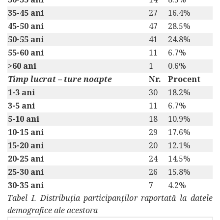
35-45 ani
27
16.4%
45-50 ani
47
28.5%
50-55 ani
41
24.8%
55-60 ani
11
6.7%
>60 ani
1
0.6%
Timp lucrat – ture noapte
Nr.
Procent
1-3 ani
30
18.2%
3-5 ani
11
6.7%
5-10 ani
18
10.9%
10-15 ani
29
17.6%
15-20 ani
20
12.1%
20-25 ani
24
14.5%
25-30 ani
26
15.8%
30-35 ani
7
4.2%
Tabel I. Distribuția participanților raportată la datele
demografice ale acestora