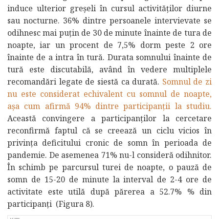
induce ulterior greșeli în cursul activităților diurne
sau nocturne. 36% dintre persoanele intervievate se
odihnesc mai puțin de 30 de minute înainte de tura de
noapte, iar un procent de 7,5% dorm peste 2 ore
înainte de a intra în tură. Durata somnului înainte de
tură este discutabilă, având în vedere multiplele
recomandări legate de siestă ca durată.
Somnul de zi
nu este considerat echivalent cu somnul de noapte,
așa cum afirmă 94% dintre participanții la studiu.
Această convingere a participanților la cercetare
reconfirmă faptul că se creează un ciclu vicios în
privința deficitului cronic de somn în perioada de
pandemie. De asemenea 71% nu-l consideră odihnitor.
În schimb pe parcursul turei de noapte, o pauză de
somn de 15-20 de minute la interval de 2-4 ore de
activitate este utilă după părerea a 52.7% % din
participanți (Figura 8).