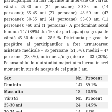
participanților au fost cuprinse în intervale de vârstă:
vârsta: 25-30 ani (24 persoane); 30-35 ani (14
persoane); 35-45 ani (27 persoane); 45-50 ani (47
persoane); 50-55 ani (41 persoane); 55-60 ani (11
persoane); >60 ani (1 persoana). A predominat sexul
feminin 147 (89%) din 165 de participanți și grupa de
vârstă 45-50 de ani – 28.5 %. Distribuția pe grad de
pregătire al participanților a fost următoarea:
asistente medicale – 85 persoane (51,5%), medici – 47
persoane (28,5%), infirmiera/îngrijitoare – 33 (20%).
Pe ansamblul lotului studiat majoritatea lucrau în acel
moment în ture de noapte de cel puțin 3 ani.
Sex
Nr.
Procent
Feminin
147
89.1%
Masculin
18
10.9%
Vârstă
Nr.
Procent
25-30 ani
24
14.5%
30-35 ani
14
8.5%