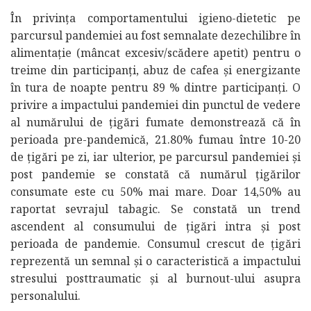
În privința comportamentului igieno-dietetic pe
parcursul pandemiei au fost semnalate dezechilibre în
alimentație (mâncat excesiv/scădere apetit) pentru o
treime din participanți, abuz de cafea și energizante
în tura de noapte pentru 89 % dintre participanți. O
privire a impactului pandemiei din punctul de vedere
al numărului de țigări fumate demonstrează că în
perioada pre-pandemică, 21.80% fumau între 10-20
de țigări pe zi, iar ulterior, pe parcursul pandemiei și
post pandemie se constată că numărul țigărilor
consumate este cu 50% mai mare. Doar 14,50% au
raportat sevrajul tabagic. Se constată un trend
ascendent al consumului de țigări intra și post
perioada de pandemie. Consumul crescut de țigări
reprezentă un semnal și o caracteristică a impactului
stresului posttraumatic și al burnout-ului asupra
personalului.