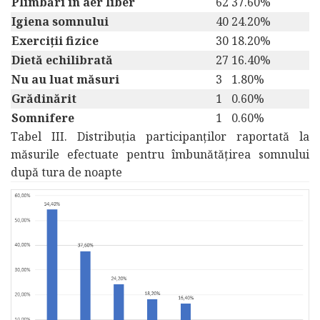
Plimbări în aer liber
62
37.60%
Igiena somnului
40
24.20%
Exerciții fizice
30
18.20%
Dietă echilibrată
27
16.40%
Nu au luat măsuri
3
1.80%
Grădinărit
1
0.60%
Somnifere
1
0.60%
Tabel III. Distribuția participanților raportată la
măsurile efectuate pentru îmbunătățirea somnului
după tura de noapte