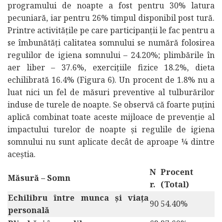
programului de noapte a fost pentru 30% latura
pecuniară, iar pentru 26% timpul disponibil post tură.
Printre activitățile pe care participanții le fac pentru a
se îmbunătăți calitatea somnului se numără folosirea
regulilor de igiena somnului – 24.20%; plimbările în
aer liber – 37.6%, exercițiile fizice 18.2%, dieta
echilibrată 16.4% (Figura 6). Un procent de 1.8% nu a
luat nici un fel de măsuri preventive al tulburărilor
induse de turele de noapte. Se observă că foarte puțini
aplică combinat toate aceste mijloace de prevenție al
impactului turelor de noapte și regulile de igiena
somnului nu sunt aplicate decât de aproape ¼ dintre
aceștia.
N
Procent
Măsură – Somn
r.
(Total)
Echilibru între munca și viața
90
54.40%
personală