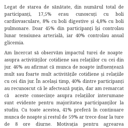
Legat de starea de sănătate, din numărul total de
participanți, 17,5% erau cunoscuți cu boli
cardiovasculare, 8% cu boli digestive și 4,8% cu boli
pulmonare. Doar 45% din participanți își controlau
lunar tensiunea arterială, iar 40% controlau anual
glicemia.
Am încercat să observăm impactul turei de noapte
asupra activităților cotidiene sau relațiilor cu cei din
jur. 46% au afirmat că munca de noapte influențează
mult sau foarte mult activitățile cotidiene și relațiile
cu cei din jur. În același timp, 40% dintre participanți
au recunoscut că le afectează puțin, dar am remarcat
că aceste consecințe asupra relațiilor interumane
sunt evidente pentru majoritatea participanților la
studiu. Cu toate acestea, 41% preferă în continuare
munca de noapte și restul de 59% ar trece doar la ture
de 8 ore diurne. Motivația pentru agrearea