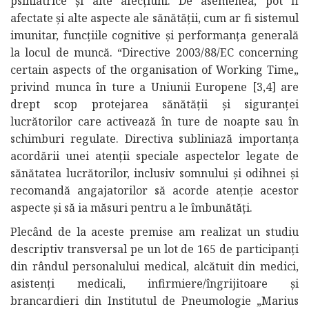
psihiatrice și alte afecțiuni. De asemenea, pot fi
afectate și alte aspecte ale sănătății, cum ar fi sistemul
imunitar, funcțiile cognitive și performanța generală
la locul de muncă. “Directive 2003/88/EC concerning
certain aspects of the organisation of Working Time„
privind munca în ture a Uniunii Europene [3,4] are
drept scop protejarea sănătății și siguranței
lucrătorilor care activează în ture de noapte sau în
schimburi regulate. Directiva subliniază importanța
acordării unei atenții speciale aspectelor legate de
sănătatea lucrătorilor, inclusiv somnului și odihnei și
recomandă angajatorilor să acorde atenție acestor
aspecte și să ia măsuri pentru a le îmbunătăți.
Plecând de la aceste premise am realizat un studiu
descriptiv transversal pe un lot de 165 de participanți
din rândul personalului medical, alcătuit din medici,
asistenți medicali, infirmiere/îngrijitoare și
brancardieri din Institutul de Pneumologie „Marius