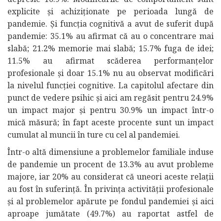
explicite și achiziționate pe perioada lungă de
pandemie. Și funcția cognitivă a avut de suferit după
pandemie: 35.1% au afirmat că au o concentrare mai
slabă; 21.2% memorie mai slabă; 15.7% fuga de idei;
11.5% au afirmat scăderea performanțelor
profesionale și doar 15.1% nu au observat modificări
la nivelul funcției cognitive. La capitolul afectare din
punct de vedere psihic și aici am regăsit pentru 24.9%
un impact major și pentru 30.9% un impact într-o
mică măsură; în fapt aceste procente sunt un impact
cumulat al muncii în ture cu cel al pandemiei.
Într-o altă dimensiune a problemelor familiale induse
de pandemie un procent de 13.3% au avut probleme
majore, iar 20% au considerat că uneori aceste relații
au fost în suferință. În privința activității profesionale
și al problemelor apărute pe fondul pandemiei și aici
aproape jumătate (49.7%) au raportat astfel de