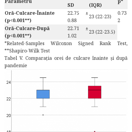
Parametru
p*
SD
(IQR)
Oră-Culcare-Înainte
22.75 ±
0.73
23 (22-23)
(p<0.001**)
0.88
2
Oră-Culcare-După
22.71 ±
23 (22-23.5)
(p<0.001**)
1.02
*Related-Samples Wilcoxon Signed Rank Test,
**Shapiro-Wilk Test
Tabel V. Comparația orei de culcare înainte și după
pandemie