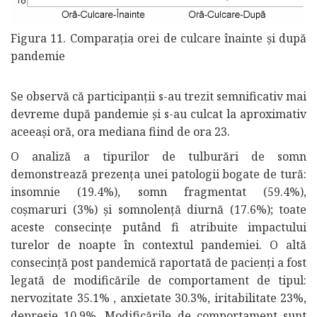
Figura 11. Comparația orei de culcare înainte și după
pandemie
Se observă că participanții s-au trezit semnificativ mai
devreme după pandemie și s-au culcat la aproximativ
aceeași oră, ora mediana fiind de ora 23.
O analiză a tipurilor de tulburări de somn
demonstrează prezența unei patologii bogate de tură:
insomnie (19.4%), somn fragmentat (59.4%),
coșmaruri (3%) și somnolență diurnă (17.6%); toate
aceste consecințe putând fi atribuite impactului
turelor de noapte în contextul pandemiei. O altă
consecință post pandemică raportată de pacienți a fost
legată de modificările de comportament de tipul:
nervozitate 35.1% , anxietate 30.3%, iritabilitate 23%,
depresie 10.9%. Modificările de comportament sunt