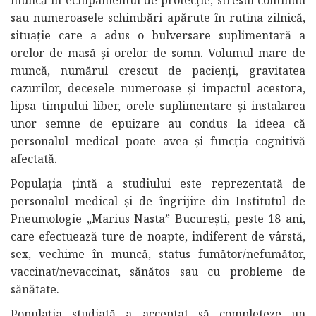
sau numeroasele schimbări apărute în rutina zilnică,
situație care a adus o bulversare suplimentară a
orelor de masă și orelor de somn. Volumul mare de
muncă, numărul crescut de pacienți, gravitatea
cazurilor, decesele numeroase și impactul acestora,
lipsa timpului liber, orele suplimentare și instalarea
unor semne de epuizare au condus la ideea că
personalul medical poate avea și funcția cognitivă
afectată.
Populația țintă a studiului este reprezentată de
personalul medical și de îngrijire din Institutul de
Pneumologie „Marius Nasta” București, peste 18 ani,
care efectuează ture de noapte, indiferent de vârstă,
sex, vechime în muncă, status fumător/nefumător,
vaccinat/nevaccinat, sănătos sau cu probleme de
sănătate.
Populația studiată a acceptat să completeze un