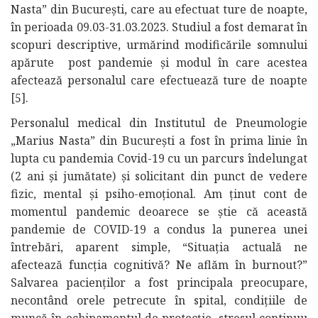
Nasta” din București, care au efectuat ture de noapte,
în perioada 09.03-31.03.2023. Studiul a fost demarat în
scopuri descriptive, urmărind modificările somnului
apărute post pandemie și modul în care acestea
afectează personalul care efectuează ture de noapte
[5].
Personalul medical din Institutul de Pneumologie
„Marius Nasta” din București a fost în prima linie în
lupta cu pandemia Covid-19 cu un parcurs îndelungat
(2 ani și jumătate) și solicitant din punct de vedere
fizic, mental și psiho-emoțional. Am ținut cont de
momentul pandemic deoarece se știe că această
pandemie de COVID-19 a condus la punerea unei
întrebări, aparent simple, “Situația actuală ne
afectează funcția cognitivă? Ne aflăm în burnout?”
Salvarea pacienților a fost principala preocupare,
necontând orele petrecute în spital, condițiile de
muncă în echipamentul de protecție, stresul continuu