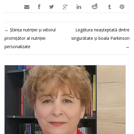

←
Știința nutriției și viitorul
Legătura neașteptată dintre
promițător al nutriției
singurătate și boala Parkinson
personalizate
→