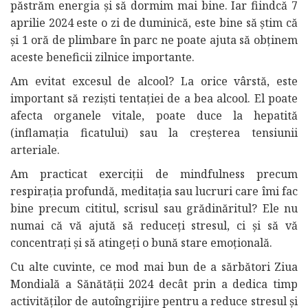
păstrăm energia și să dormim mai bine. Iar fiindcă 7
aprilie 2024 este o zi de duminică, este bine să știm că
și 1 oră de plimbare în parc ne poate ajuta să obținem
aceste beneficii zilnice importante.
Am evitat excesul de alcool? La orice vârstă, este
important să reziști tentației de a bea alcool. El poate
afecta organele vitale, poate duce la hepatită
(inflamația ficatului) sau la creșterea tensiunii
arteriale.
Am practicat exerciții de mindfulness precum
respirația profundă, meditația sau lucruri care îmi fac
bine precum cititul, scrisul sau grădinăritul? Ele nu
numai că vă ajută să reduceți stresul, ci și să vă
concentrați și să atingeți o bună stare emoțională.
Cu alte cuvinte, ce mod mai bun de a sărbători Ziua
Mondială a Sănătății 2024 decât prin a dedica timp
activităților de autoîngrijire pentru a reduce stresul și