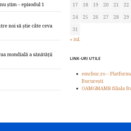
e nu știm – episodul 1
17
18
19
20
21
22
24
25
26
27
28
29
tre noi să știe câte ceva
31
« iul.
iua mondială a sănătății
LINK-URI UTILE
emcbuc.ro – Platforma 
București
OAMGMAMR filiala Bu