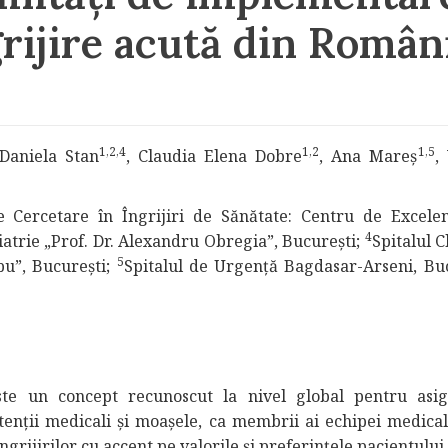
grijire acută din Român
1,2,4
1,2
1,5
 Daniela Stan
, Claudia Elena Dobre
, Ana Mareș
,
rcetare în Îngrijiri de Sănătate: Centru de Excelen
4
hiatrie „Prof. Dr. Alexandru Obregia”, București;
Spitalul C
5
bu”, București;
Spitalul de Urgență Bagdasar-Arseni, Buc
este un concept recunoscut la nivel global pentru asi
istenții medicali și moașele, ca membrii ai echipei medica
ngrijirilor cu accent pe valorile și preferințele pacientului.