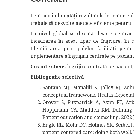
Pentru a îmbunătăți rezultatele în materie de 
trebuie să dezvolte metode eficiente pentru 
La nivel global se discută despre centrarea 
încadrarea în acest tipar de îngrijire, în c
Identificarea principalelor facilități pen
implementare a îngrijirii centrate pe pacien
Cuvinte cheie:
îngrijire centrată pe pacient, 
Bibliografie selectivă
Santana MJ, Manalili K, Jolley RJ, Ze
conceptual framework. Health Expectati
Grover S, Fitzpatrick A, Azim FT, Ari
Hoppmann CA, Madden KM. Defining a
Patient education and counseling. 2022 J
Engle RL, Mohr DC, Holmes SK, Seibert
patient-centered care: doing both well.