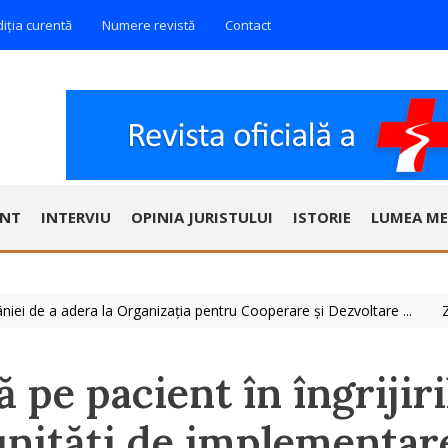
diția curentă
Numere revistă
Contact
ENT
INTERVIU
OPINIA JURISTULUI
ISTORIE
LUMEA ME
de a adera la Organizația pentru Cooperare și Dezvoltare ...
Ziua Mo
ă pe pacient în îngrijiri
unități de implementar