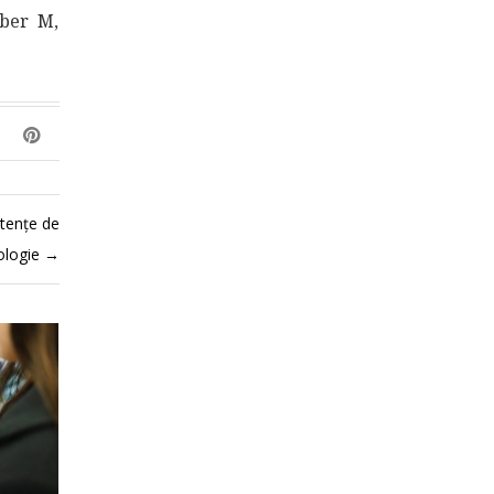
rber M,
tențe de
cologie
→