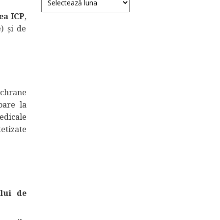
ea ICP
,
) și de
ochrane
oare la
edicale
tetizate
lui de