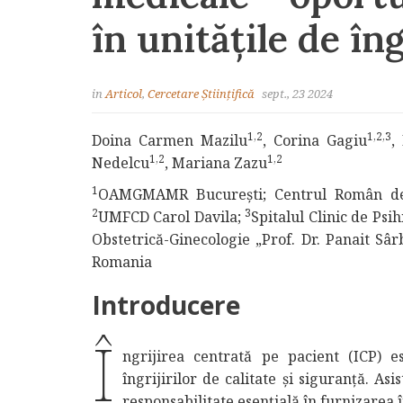
în unitățile de în
in
Articol
,
Cercetare Științifică
sept., 23 2024
1,2
1,2,3
Doina Carmen Mazilu
, Corina Gagiu
,
1,2
1,2
Nedelcu
, Mariana Zazu
1
OAMGMAMR București; Centrul Român de Ce
2
3
UMFCD Carol Davila;
Spitalul Clinic de Psi
Obstetrică-Ginecologie „Prof. Dr. Panait Sâr
Romania
Introducere
Î
ngrijirea centrată pe pacient (ICP) 
îngrijirilor de calitate și siguranță. As
responsabilitate esențială în furnizarea î