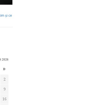
tim și ce
t 2026
D
2
9
16