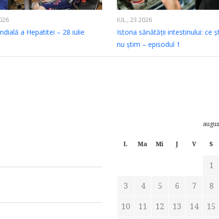
2026
IUL., 23 2026
dială a Hepatitei – 28 iulie
Istoria sănătății intestinului: ce ș
nu știm – episodul 1
augus
L
Ma
Mi
J
V
S
1
3
4
5
6
7
8
10
11
12
13
14
15