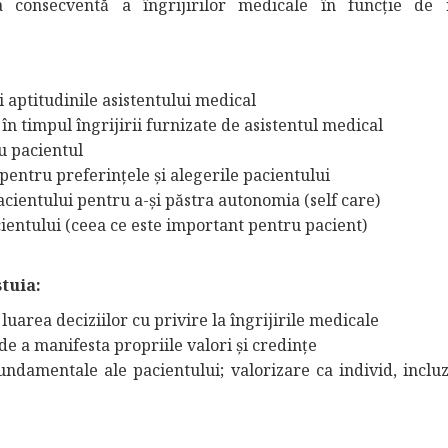
 consecventă a îngrijirilor medicale în funcție de 
i aptitudinile asistentului medical
în timpul îngrijirii furnizate de asistentul medical
u pacientul
pentru preferințele și alegerile pacientului
acientului pentru a-și păstra autonomia (self care)
ientului (ceea ce este important pentru pacient)
stuia:
 luarea deciziilor cu privire la îngrijirile medicale
e a manifesta propriile valori și credințe
fundamentale ale pacientului; valorizare ca individ, incluz