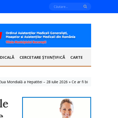
DICALĂ
CERCETARE ȘTIINȚIFICĂ
CARTE
ndială a Hepatitei – 28 iulie 2026 » Ce ar fi bine să știm despre acest
le
e