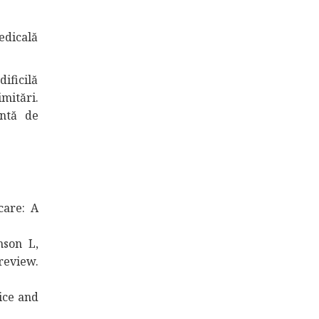
medicală
ificilă
mitări.
entă de
care: A
mson L,
review.
ice and