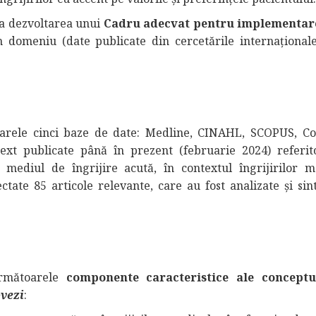
e a dezvoltarea unui
Cadru adecvat pentru implementar
n domeniu (date publicate din cercetările internaționale
toarele cinci baze de date: Medline, CINAHL, SCOPUS, C
-text publicate până în prezent (februarie 2024) referit
 mediul de îngrijire acută, în contextul îngrijirilor m
ectate 85 articole relevante, care au fost analizate și sin
 următoarele
componente caracteristice ale conceptu
ovezi
: