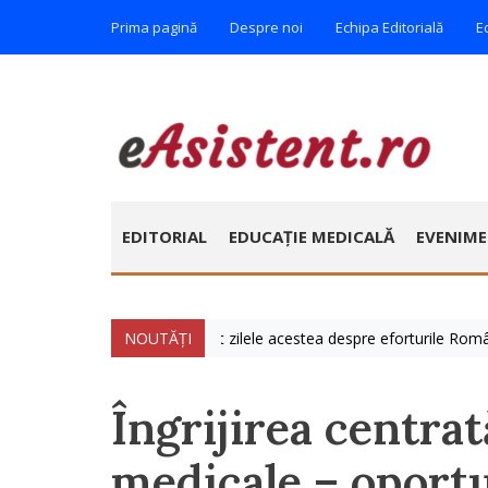
Prima pagină
Despre noi
Echipa Editorială
E
EDITORIAL
EDUCAȚIE MEDICALĂ
EVENIM
e iulie » Vorbim foarte mult zilele acestea despre eforturile României 
NOUTĂȚI
Îngrijirea centrat
medicale – oport