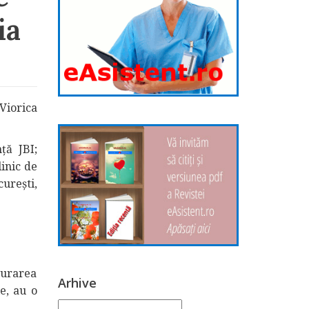
ia
 Viorica
ță JBI;
linic de
urești,
gurarea
Arhive
le, au o
Arhive