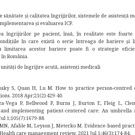
sănătate și calitatea îngrijirilor, sistemele de asistență 
implementarea și evaluarea ICP.
îngrijirilor pe pacient, însă, în realitate este foarte d
ondițiile în care există o serie întreaga de bariere și li
tru limitarea acestor bariere poate fi o strategie efici
t în România.
unități de îngrijire acută, asistenți medicali
linsky S, Quan H, Lu M. How to practice person‐centred 
ons. 2018 Apr;21(2):429-40.
za-Vega P, Bellwood P, Burns J, Burton E, Fleig L, Cle
nd implementing patient-centered care: An umbrella 
ul 1;105(7):1679-88.
 MN, Afable M, Leyson J, Meterko M. Evidence-based pract
 Health care management review. 2021 Jul 1;46(3):174-84.