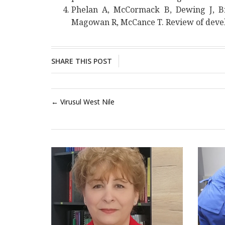
Phelan A, McCormack B, Dewing J, Br
Magowan R, McCance T. Review of devel
SHARE THIS POST
←
Virusul West Nile