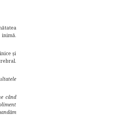
nătatea
 inimă.
nice și
rebral.
ltatele
ne când
upliment
omandăm