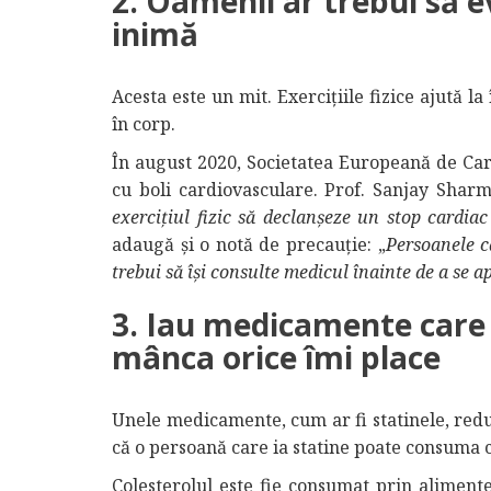
2. Oamenii ar trebui să ev
inimă
Acesta este un mit. Exercițiile fizice ajută l
în corp.
În august 2020, Societatea Europeană de Cardi
cu boli cardiovasculare. Prof. Sanjay Sharma
exercițiul fizic să declanșeze un stop cardia
adaugă și o notă de precauție: „
Persoanele c
trebui să își consulte medicul înainte de a se a
3. Iau medicamente care 
mânca orice îmi place
Unele medicamente, cum ar fi statinele, redu
că o persoană care ia statine poate consuma 
Colesterolul este fie consumat prin alimente