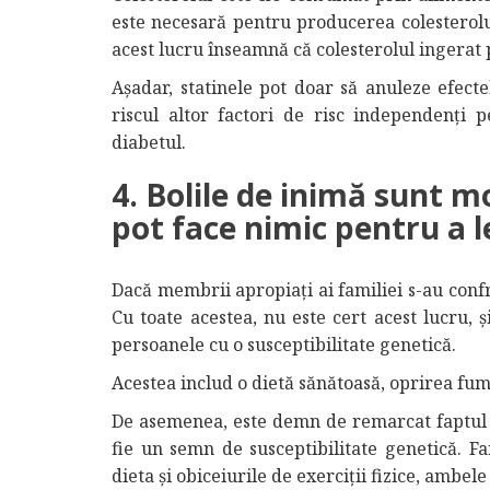
este necesară pentru producerea colesterolul
acest lucru înseamnă că colesterolul ingerat 
Așadar, statinele pot doar să anuleze efecte
riscul altor factori de risc independenți 
diabetul.
4. Bolile de inimă sunt m
pot face nimic pentru a l
Dacă membrii apropiați ai familiei s-au confr
Cu toate acestea, nu este cert acest lucru, ș
persoanele cu o susceptibilitate genetică.
Acestea includ o dietă sănătoasă, oprirea fumat
De asemenea, este demn de remarcat faptul că
fie un semn de susceptibilitate genetică. Fam
dieta și obiceiurile de exerciții fizice, ambe