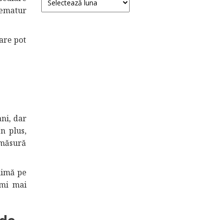
rematur
are pot
ni, dar
n plus,
e măsură
inimă pe
imi mai