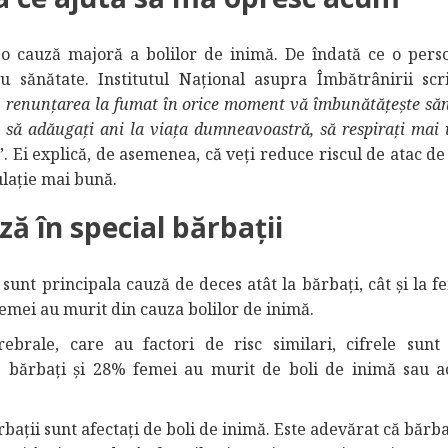
 o cauză majoră a bolilor de inimă. De îndată ce o pers
u sănătate. Institutul Național asupra Îmbătrânirii scri
i, renunțarea la fumat în orice moment vă îmbunătățește să
 să adăugați ani la viața dumneavoastră, să respirați mai 
”. Ei explică, de asemenea, că veți reduce riscul de atac de
ulație mai bună.
ză în special bărbații
sunt principala cauză de deces atât la bărbați, cât și la f
femei au murit din cauza bolilor de inimă.
brale, care au factori de risc similari, cifrele sunt
% bărbați și 28% femei au murit de boli de inimă sau a
ații sunt afectați de boli de inimă. Este adevărat că bărba