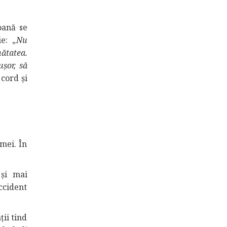
oană se
e: „
Nu
nătatea.
ușor, să
 cord și
emei. În
 și mai
ccident
ții tind