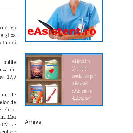
riat cu
e și să
 Inimii
bolile
auză de
iv 17,9
rbim de
selor de
erebro-
uni. Mai
Arhive
BCV se
sculare
Arhive