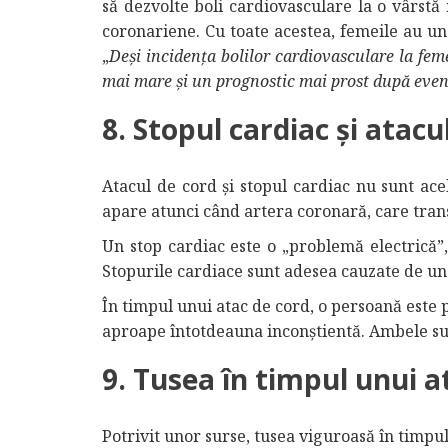
să dezvolte boli cardiovasculare la o vârstă
coronariene. Cu toate acestea, femeile au un
„
Deși incidența bolilor cardiovasculare la fem
mai mare și un prognostic mai prost după eve
8. Stopul cardiac și atacu
Atacul de cord și stopul cardiac nu sunt ace
apare atunci când artera coronară, care tran
Un stop cardiac este o „problemă electrică”
Stopurile cardiace sunt adesea cauzate de un
În timpul unui atac de cord, o persoană este p
aproape întotdeauna inconștientă. Ambele su
9. Tusea în timpul unui a
Potrivit unor surse, tusea viguroasă în timpu