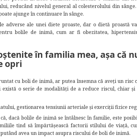
ui, reducând nivelul general al colesterolului din sânge. 
poate ajunge în continuare în sânge.
le adverse ale unei diete proaste, dar o dietă proastă va
pentru bolile de inimă, cum ar fi obezitatea, hipertensi
oștenite în familia mea, așa că n
e opri
untat cu boli de inimă, ar putea însemna că aveți un risc 
i există o serie de modalități de a reduce riscul, chiar ș
ului, gestionarea tensiunii arteriale și exerciții fizice reg
, dacă bolile de inimă se întâlnesc în familie, este posibi
iliile tind să împărtășească factorii stilului de viață, c
le putând avea un impact asupra riscului de boli de inimă.