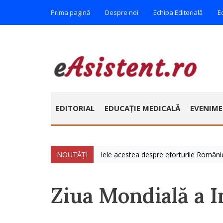
Prima pagină
Despre noi
Echipa Editorială
E
EDITORIAL
EDUCAȚIE MEDICALĂ
EVENIM
lie » Vorbim foarte mult zilele acestea despre eforturile României de a
NOUTĂȚI
Ziua Mondială a I