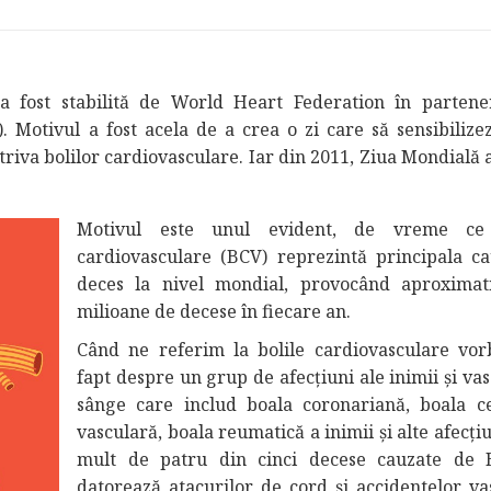
a fost stabilită de World Heart Federation în partene
 Motivul a fost acela de a crea o zi care să sensibilizez
riva bolilor cardiovasculare. Iar din 2011, Ziua Mondială a
Motivul este unul evident, de vreme ce 
cardiovasculare (BCV) reprezintă principala c
deces la nivel mondial, provocând aproximat
milioane de decese în fiecare an.
Când ne referim la bolile cardiovasculare vo
fapt despre un grup de afecțiuni ale inimii și va
sânge care includ boala coronariană, boala c
vasculară, boala reumatică a inimii și alte afecți
mult de patru din cinci decese cauzate de 
datorează atacurilor de cord și accidentelor va