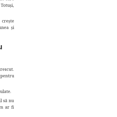
Totuși,
 crește
unea și
u
crescut.
i pentru
ulate.
l să nu
um ar fi