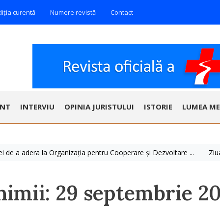
diția curentă
Numere revistă
Contact
ENT
INTERVIU
OPINIA JURISTULUI
ISTORIE
LUMEA ME
 adera la Organizația pentru Cooperare și Dezvoltare ...
Ziua Mondi
nimii: 29 septembrie 2