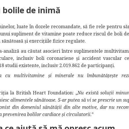
 bolile de inimă
minelor, luate în dozele recomandate, să fie rele pentru să
eunui supliment de vitamine poate reduce riscul de boli de
 sănătoasă și exercițiile fizice regulate.
a-analiză au căutat asocieri între suplimentele multivitami
ulare, inclusiv boli coronariene și accident vascular ce
 18 studii existente, inclusiv 2.019.862 de participanți.
a cu multivitamine și minerale nu îmbunătățește rezu
riția la British Heart Foundation: „
Nu există soluții minu
uiesc alimentele sănătoase. S-ar putea să vi se prescrie un s
ionist din domeniul sănătății din alte motive, dar nu rec
 prevenirea bolilor cardiace și circulatorii
.”
la ce ajută să mă opresc acum