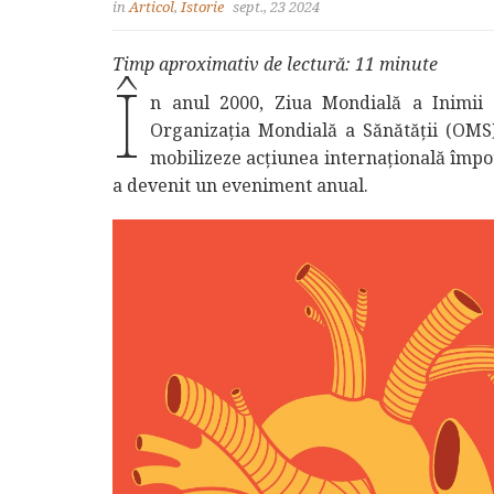
in
Articol
,
Istorie
sept., 23 2024
Timp aproximativ de lectură: 11 minute
Î
n anul 2000, Ziua Mondială a Inimii 
Organizația Mondială a Sănătății (OMS).
mobilizeze acțiunea internațională împot
a devenit un eveniment anual.