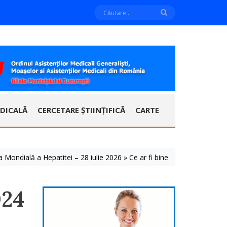
DICALĂ
CERCETARE ȘTIINȚIFICĂ
CARTE
ală a Hepatitei – 28 iulie 2026 » Ce ar fi bine să știm despre aceste b
024