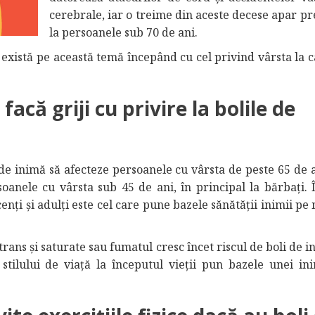
cerebrale, iar o treime din aceste decese apar p
la persoanele sub 70 de ani.
există pe această temă începând cu cel privind vârsta la c
 facă griji cu privire la bolile de
 de inimă să afecteze persoanele cu vârsta de peste 65 de a
anele cu vârsta sub 45 de ani, în principal la bărbați. Î
enți și adulți este cel care pune bazele sănătății inimii p
rans și saturate sau fumatul cresc încet riscul de boli de 
tilului de viață la începutul vieții pun bazele unei in