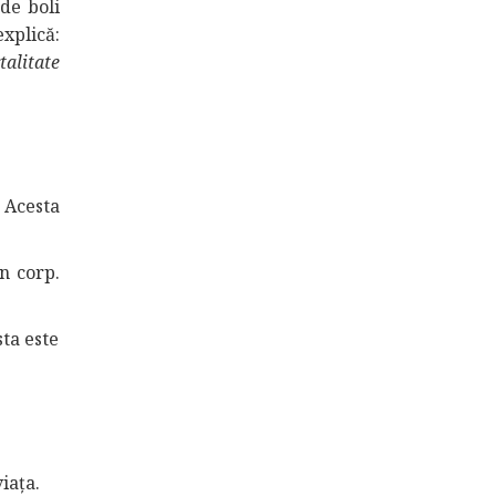
de boli
xplică:
talitate
 Acesta
n corp.
sta este
iața.