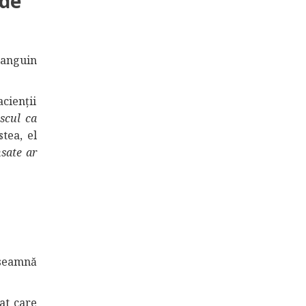
 de
 sanguin
acienții
scul ca
stea, el
nsate ar
nseamnă
at care