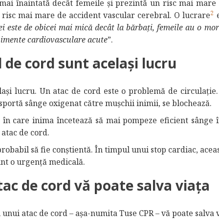
 mai înaintată decât femeile și prezintă un risc mai mare 
2
 risc mai mare de accident vascular cerebral. O lucrare
e
ei este de obicei mai mică decât la bărbați, femeile au o mor
nimente cardiovasculare acute
”.
l de cord sunt același lucru
lași lucru. Un atac de cord este o problemă de circulație.
sportă sânge oxigenat către mușchii inimii, se blochează.
, în care inima încetează să mai pompeze eficient sânge î
 atac de cord.
robabil să fie conștientă. În timpul unui stop cardiac, acea
nt o urgență medicală.
tac de cord vă poate salva viața
l unui atac de cord – așa-numita Tuse CPR – vă poate salva v