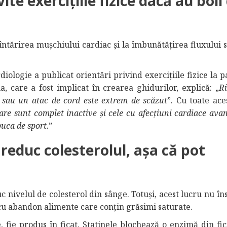
ite exercițiile fizice dacă au boli
a întărirea mușchiului cardiac și la îmbunătățirea fluxului
ologie a publicat orientări privind exercițiile fizice la p
, care a fost implicat în crearea ghidurilor, explică: „
Ri
c sau un atac de cord este extrem de scăzut
”. Cu toate ace
are sunt complet inactive și cele cu afecțiuni cardiace ava
puca de sport.
”
reduc colesterolul, așa că pot
c nivelul de colesterol din sânge. Totuși, acest lucru nu î
cu abandon alimente care conțin grăsimi saturate.
, fie produs în ficat. Statinele blochează o enzimă din fic