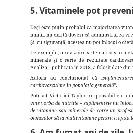
5. Vitaminele pot preveni
Deși este puțin probabil ca majoritatea vita
inimii, nu există dovezi că administrarea vr
Și, cu siguranță, acestea nu pot înlocui o dietă
De exemplu, o revizuire sistematică și o met
minerale și o serie de rezultate cardiovasc
1
Analiza
, publicată în 2018, a folosit date din
Autorii au concluzionat că „
suplimentare
cardiovasculare în populația generală
”.
Potrivit Victoriei Taylor, responsabil cu nut
vine vorba de nutriție – suplimentele nu înloc
de vitamine sau minerale de către un profes
oamenilor să ia multivitamine pentru a ajuta la
6. Am fumat ani de zile, 