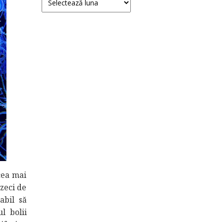
cea mai
 zeci de
abil să
l bolii