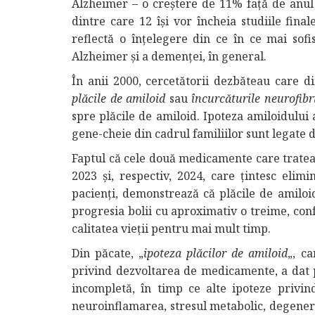
Alzheimer – o creștere de 11% față de anul 
dintre care 12 își vor încheia studiile final
reflectă o înțelegere din ce în ce mai sofi
Alzheimer și a demenței, în general.
În anii 2000, cercetătorii dezbăteau care d
plăcile de amiloid
sau
încurcăturile neurofibr
spre plăcile de amiloid. Ipoteza amiloidului 
gene-cheie din cadrul familiilor sunt legate d
Faptul că cele două medicamente care trate
2023 și, respectiv, 2024, care țintesc elim
pacienți, demonstrează că plăcile de amiloi
progresia bolii cu aproximativ o treime, conf
calitatea vieții pentru mai mult timp.
Din păcate, „
ipoteza plăcilor de amiloid
„, c
privind dezvoltarea de medicamente, a dat p
incompletă, în timp ce alte ipoteze privind
neuroinflamarea, stresul metabolic, degenera