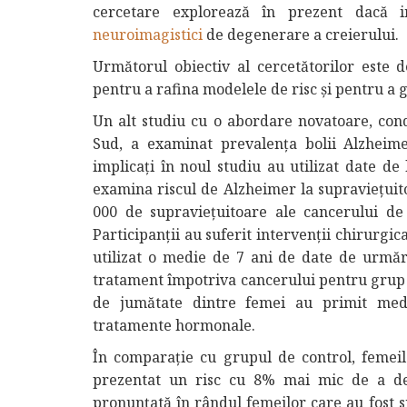
cercetare explorează în prezent dacă i
neuroimagistici
de degenerare a creierului.
Următorul obiectiv al cercetătorilor este d
pentru a rafina modelele de risc și pentru a g
Un alt studiu cu o abordare novatoare, con
Sud, a examinat prevalența bolii Alzheime
implicați în noul studiu au utilizat date de
examina riscul de Alzheimer la supraviețuit
000 de supraviețuitoare ale cancerului d
Participanții au suferit intervenții chirurgic
utilizat o medie de 7 ani de date de urmăr
tratament împotriva cancerului pentru grup a
de jumătate dintre femei au primit med
tratamente hormonale.
În comparație cu grupul de control, femei
prezentat un risc cu 8% mai mic de a dez
pronunțată în rândul femeilor care au fost s