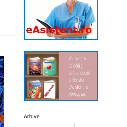
Arhive
Arhive