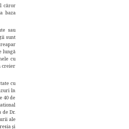
al căror
la baza
ute sau
ții sunt
 reapar
de lungă
nele cu
n creier
ctate cu
zuri în
de 40 de
ational
s de Dr.
rii ale
esia și