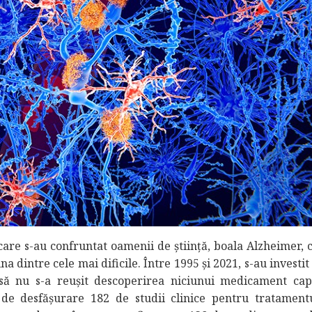
care s-au confruntat oamenii de știință, boala Alzheimer, 
 dintre cele mai dificile. Între 1995 și 2021, s-au investit
nsă nu s-a reușit descoperirea niciunui medicament cap
 de desfășurare 182 de studii clinice pentru tratamentu