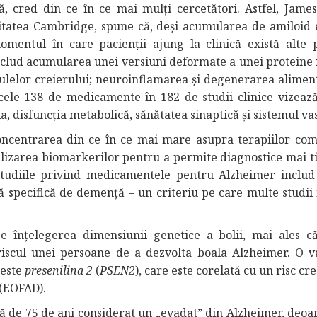
 cred din ce în ce mai mulți cercetători. Astfel, Jame
sitatea Cambridge, spune că, deși acumularea de amiloid 
momentul în care pacienții ajung la clinică există alte 
nclud acumularea unei versiuni deformate a unei proteine
lulelor creierului; neuroinflamarea și degenerarea aliment
 cele 138 de medicamente în 182 de studii clinice vizeaz
a, disfuncția metabolică, sănătatea sinaptică și sistemul va
ncentrarea din ce în ce mai mare asupra terapiilor com
utilizarea biomarkerilor pentru a permite diagnostice mai 
 studiile privind medicamentele pentru Alzheimer inclu
ă specifică de demență – un criteriu pe care multe studii i
înțelegerea dimensiunii genetice a bolii, mai ales că
riscul unei persoane de a dezvolta boala Alzheimer. O v
 este
presenilina 2
(
PSEN2
), care este corelată cu un risc cr
 (EOFAD).
tă de 75 de ani considerat un „evadat” din Alzheimer, deoa