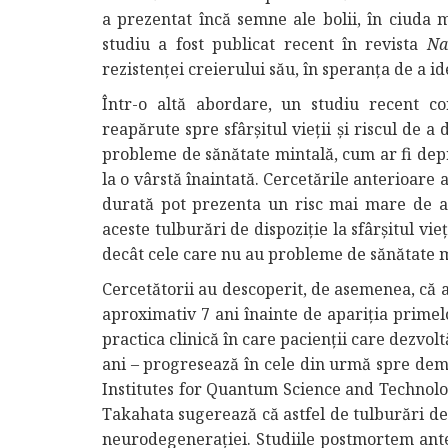
a prezentat încă semne ale bolii, în ciuda 
studiu a fost publicat recent în revista
Na
rezistenței creierului său, în speranța de a i
Într-o altă abordare, un studiu recent co
reapărute spre sfârșitul vieții și riscul de a
probleme de sănătate mintală, cum ar fi dep
la o vârstă înaintată. Cercetările anterioare
durată pot prezenta un risc mai mare de a
aceste tulburări de dispoziție la sfârșitul vi
decât cele care nu au probleme de sănătate m
Cercetătorii au descoperit, de asemenea, că a
aproximativ 7 ani înainte de apariția prime
practica clinică în care pacienții care dezvol
ani – progresează în cele din urmă spre deme
Institutes for Quantum Science and Technol
Takahata sugerează că astfel de tulburări de
neurodegenerației. Studiile postmortem ante