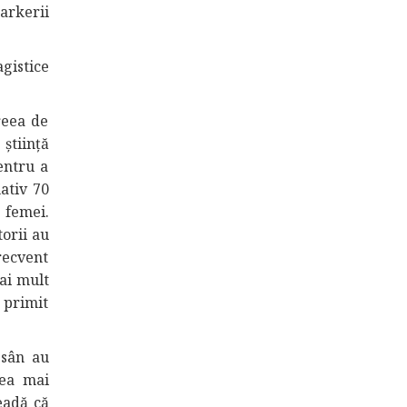
rkerii
gistice
reea de
știință
entru a
ativ 70
 femei.
torii au
recvent
ai mult
primit
 sân au
cea mai
eadă că