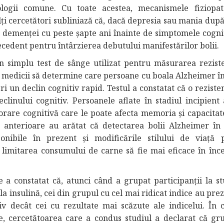
ogii comune. Cu toate acestea, mecanismele fiziopat
lți cercetători subliniază că, dacă depresia sau mania dup
 demenței cu peste șapte ani înainte de simptomele cognit
ecedent pentru întârzierea debutului manifestărilor bolii.
n simplu test de sânge utilizat pentru măsurarea reziste
e medicii să determine care persoane cu boala Alzheimer în
ri un declin cognitiv rapid. Testul a constatat că o rezist
clinului cognitiv. Persoanele aflate în stadiul incipient 
orare cognitivă care le poate afecta memoria și capacitat
e anterioare au arătat că detectarea bolii Alzheimer în 
nibile în prezent și modificările stilului de viață
i limitarea consumului de carne să fie mai eficace în înce
 a constatat că, atunci când a grupat participanții la st
 la insulină, cei din grupul cu cel mai ridicat indice au pre
iv decât cei cu rezultate mai scăzute ale indicelui. În 
re, cercetătoarea care a condus studiul a declarat că gr