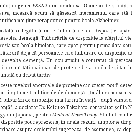
mutației genei
PSEN2
din familia sa. Oamenii de știință, 
ture
, încearcă acum să găsească mecanismul care stă 
dentifica noi ținte terapeutice pentru boala Alzheimer.
nstată o legătură între tulburările de dispoziție apăr
 dezvolta demență. Tulburările de dispoziție la sfârșitul vie
resia sau boala bipolară, care apar pentru prima dată sau
 arătaseră deja că persoanele cu o tulburare de dispoziție 
 dezvolta demență. Un nou studiu a constatat că persoa
eții au cantități mai mari de proteine beta-amiloide și tau î
intală cu debut tardiv.
ceste niveluri anormale de proteine din creier pot fi dete
lor simptome tradiționale de demență. „Întâlnim adesea ca
tă tulburări de dispoziție mai târziu în viață – după vârsta 
nță”, a declarat Dr. Keisuke Takahata, cercetător șef la N
ogy din Japonia, pentru
Medical News Today
. Studiul condu
 dispoziție pot reprezenta, în unele cazuri, simptome timpu
rioare asupra creierului sugerează, de asemenea, că depr