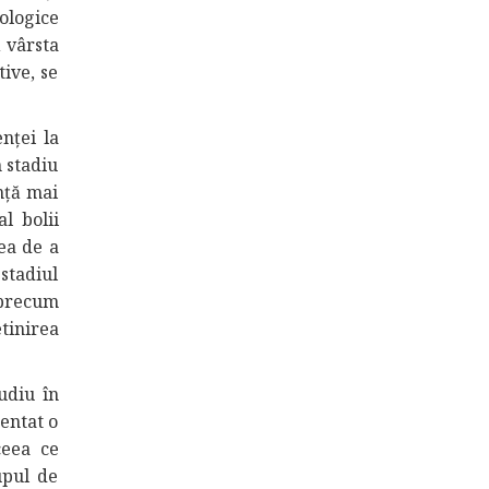
ologice
ă vârsta
ive, se
nței la
 stadiu
ență mai
al bolii
ea de a
stadiul
 precum
tinirea
udiu în
zentat o
ceea ce
upul de