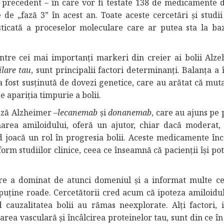
precedent – în care vor fi testate 138 de medicamente di
e de „fază 3” în acest an. Toate aceste cercetări și studii
sticată a proceselor moleculare care ar putea sta la baz
intre cei mai importanți markeri din creier ai bolii Alze
ilare
tau
, sunt principalii factori determinanți. Balanța a 
a fost susținută de dovezi genetice, care au arătat că muta
e apariția timpurie a bolii.
ază Alzheimer –
lecanemab
și
donanemab
, care au ajuns pe 
inarea amiloidului, oferă un ajutor, chiar dacă moderat,
d joacă un rol în progresia bolii. Aceste medicamente înc
orm studiilor clinice, ceea ce înseamnă că pacienții își po
are a dominat de atunci domeniul și a informat multe ce
uține roade. Cercetătorii cred acum că ipoteza amiloidul
 cauzalitatea bolii au rămas neexplorate. Alți factori, i
rea vasculară și încâlcirea proteinelor tau, sunt din ce în