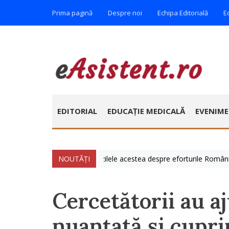
Prima pagină
Despre noi
Echipa Editorială
E
EDITORIAL
EDUCAȚIE MEDICALĂ
EVENIM
lie » Vorbim foarte mult zilele acestea despre eforturile României de a
NOUTĂȚI
Cercetătorii au aj
nuanțată și cupri