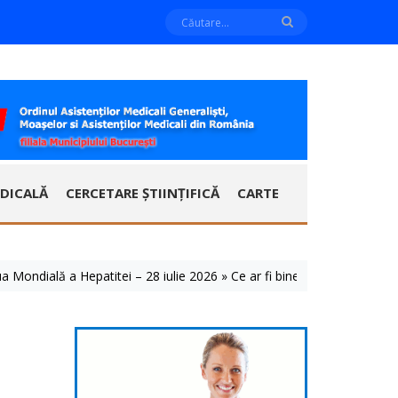
DICALĂ
CERCETARE ȘTIINȚIFICĂ
CARTE
lă a Hepatitei – 28 iulie 2026 » Ce ar fi bine să știm despre aceste bo