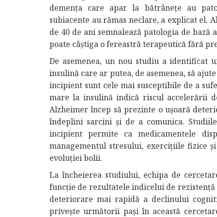
demența care apar la bătrânețe au patol
subiacente au rămas neclare, a explicat el. A
de 40 de ani semnalează patologia de bază a
poate câștiga o fereastră terapeutică fără pr
De asemenea, un nou studiu a identificat u
insulină care ar putea, de asemenea, să ajut
incipient sunt cele mai susceptibile de a sufe
mare la insulină indică riscul accelerării de
Alzheimer încep să prezinte o ușoară deteri
îndeplini sarcini și de a comunica. Studiil
incipient permite ca medicamentele dispo
managementul stresului, exercițiile fizice ș
evoluției bolii.
La încheierea studiului, echipa de cercetare
funcție de rezultatele indicelui de rezistență
deteriorare mai rapidă a declinului cognit
privește următorii pași în această cerceta