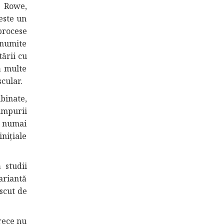
s Rowe,
este un
procese
 numite
ării cu
ă multe
scular.
binate,
timpurii
d numai
nițiale
 studii
ariantă
escut de
rece nu