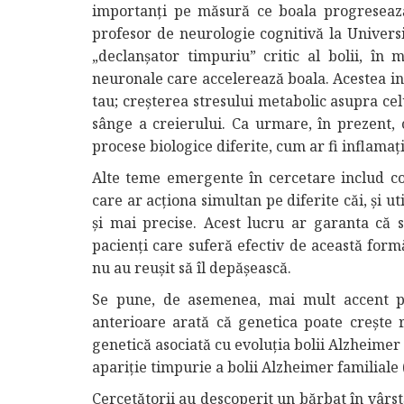
importanți pe măsură ce boala progresează,
profesor de neurologie cognitivă la Univer
„declanșator timpuriu” critic al bolii, în 
neuronale care accelerează boala. Acestea i
tau; creșterea stresului metabolic asupra ce
sânge a creierului. Ca urmare, în prezent,
procese biologice diferite, cum ar fi inflamați
Alte teme emergente în cercetare includ co
care ar acționa simultan pe diferite căi, și 
și mai precise. Acest lucru ar garanta că
pacienți care suferă efectiv de această form
nu au reușit să îl depășească.
Se pune, de asemenea, mai mult accent pe 
anterioare arată că genetica poate crește 
genetică asociată cu evoluția bolii Alzheimer
apariție timpurie a bolii Alzheimer familiale
Cercetătorii au descoperit un bărbat în vârs