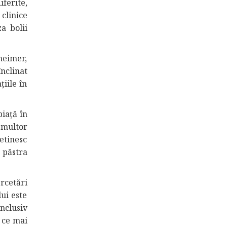
ferite,
 clinice
a bolii
heimer,
înclinat
țiile în
piață în
 multor
etinesc
t păstra
rcetări
ui este
nclusiv
 ce mai