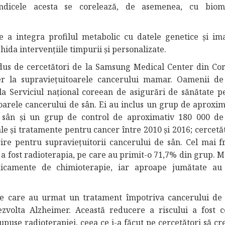
ndicele acesta se corelează, de asemenea, cu bioma
e a integra profilul metabolic cu datele genetice și ima
hida intervențiile timpurii și personalizate.
dus de cercetători de la Samsung Medical Center din Co
r la supraviețuitoarele cancerului mamar. Oamenii de 
 la Serviciul național coreean de asigurări de sănătate p
oarele cancerului de sân. Ei au inclus un grup de aproxim
e sân și un grup de control de aproximativ 180 000 de
ale și tratamente pentru cancer între 2010 și 2016; cercetă
ire pentru supraviețuitorii cancerului de sân. Cel mai f
 fost radioterapia, pe care au primit-o 71,7% din grup. M
icamente de chimioterapie, iar aproape jumătate au 
le care au urmat un tratament împotriva cancerului de
volta Alzheimer. Această reducere a riscului a fost 
upuse radioterapiei, ceea ce i-a făcut pe cercetători să cr