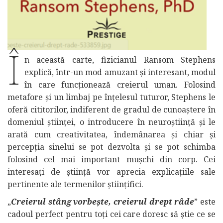
Î
n această carte, fizicianul Ransom Stephens
explică, într-un mod amuzant și interesant, modul
în care funcționează creierul uman. Folosind
metafore și un limbaj pe înțelesul tuturor, Stephens le
oferă cititorilor, indiferent de gradul de cunoaștere în
domeniul științei, o introducere în neuroștiință și le
arată cum creativitatea, îndemânarea și chiar și
percepția sinelui se pot dezvolta și se pot schimba
folosind cel mai important mușchi din corp. Cei
interesați de știință vor aprecia explicațiile sale
pertinente ale termenilor științifici.
„
Creierul stâng vorbește, creierul drept râde
” este
cadoul perfect pentru toți cei care doresc să știe ce se