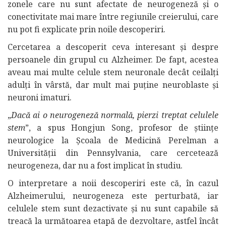
zonele care nu sunt afectate de neurogeneză și o
conectivitate mai mare între regiunile creierului, care
nu pot fi explicate prin noile descoperiri.
Cercetarea a descoperit ceva interesant și despre
persoanele din grupul cu Alzheimer. De fapt, acestea
aveau mai multe celule stem neuronale decât ceilalți
adulți în vârstă, dar mult mai puține neuroblaste și
neuroni imaturi.
„
Dacă ai o neurogeneză normală, pierzi treptat celulele
stem
”, a spus Hongjun Song, profesor de științe
neurologice la Școala de Medicină Perelman a
Universității din Pennsylvania, care cercetează
neurogeneza, dar nu a fost implicat în studiu.
O interpretare a noii descoperiri este că, în cazul
Alzheimerului, neurogeneza este perturbată, iar
celulele stem sunt dezactivate și nu sunt capabile să
treacă la următoarea etapă de dezvoltare, astfel încât