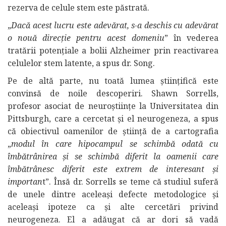
rezerva de celule stem este păstrată.
„
Dacă acest lucru este adevărat, s-a deschis cu adevărat
o nouă direcție pentru acest domeniu
” în vederea
tratării potențiale a bolii Alzheimer prin reactivarea
celulelor stem latente, a spus dr. Song.
Pe de altă parte, nu toată lumea științifică este
convinsă de noile descoperiri. Shawn Sorrells,
profesor asociat de neuroștiințe la Universitatea din
Pittsburgh, care a cercetat și el neurogeneza, a spus
că obiectivul oamenilor de știință de a cartografia
„
modul în care hipocampul se schimbă odată cu
îmbătrânirea și se schimbă diferit la oamenii care
îmbătrânesc diferit este extrem de interesant și
importan
t”. Însă dr. Sorrells se teme că studiul suferă
de unele dintre aceleași defecte metodologice și
aceleași ipoteze ca și alte cercetări privind
neurogeneza. El a adăugat că ar dori să vadă