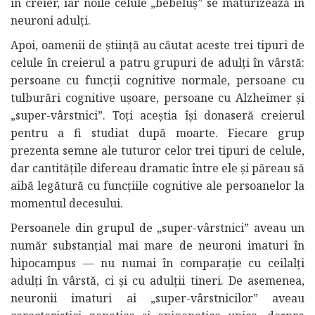
în creier, iar noile celule „bebeluș” se maturizează în
neuroni adulți.
Apoi, oamenii de știință au căutat aceste trei tipuri de
celule în creierul a patru grupuri de adulți în vârstă:
persoane cu funcții cognitive normale, persoane cu
tulburări cognitive ușoare, persoane cu Alzheimer și
„super-vârstnici”. Toți aceștia își donaseră creierul
pentru a fi studiat după moarte. Fiecare grup
prezenta semne ale tuturor celor trei tipuri de celule,
dar cantitățile difereau dramatic între ele și păreau să
aibă legătură cu funcțiile cognitive ale persoanelor la
momentul decesului.
Persoanele din grupul de „super-vârstnici” aveau un
număr substanțial mai mare de neuroni imaturi în
hipocampus — nu numai în comparație cu ceilalți
adulți în vârstă, ci și cu adulții tineri. De asemenea,
neuronii imaturi ai „super-vârstnicilor” aveau