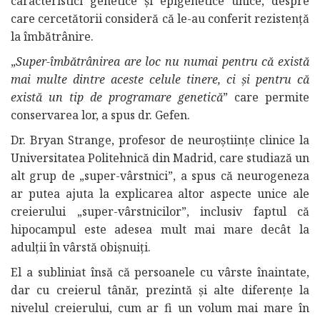
caracteristici genetice și epigenetice unice, despre
care cercetătorii consideră că le-au conferit rezistență
la îmbătrânire.
„
Super-îmbătrânirea are loc nu numai pentru că există
mai multe dintre aceste celule tinere, ci și pentru că
există un tip de programare genetică
” care permite
conservarea lor, a spus dr. Gefen.
Dr. Bryan Strange, profesor de neuroștiințe clinice la
Universitatea Politehnică din Madrid, care studiază un
alt grup de „super-vârstnici”, a spus că neurogeneza
ar putea ajuta la explicarea altor aspecte unice ale
creierului „super-vârstnicilor”, inclusiv faptul că
hipocampul este adesea mult mai mare decât la
adulții în vârstă obișnuiți.
El a subliniat însă că persoanele cu vârste înaintate,
dar cu creierul tânăr, prezintă și alte diferențe la
nivelul creierului, cum ar fi un volum mai mare în