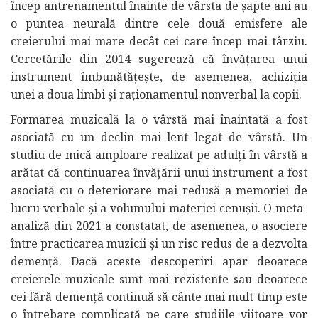
încep antrenamentul înainte de vârsta de șapte ani au
o puntea neurală dintre cele două emisfere ale
creierului mai mare decât cei care încep mai târziu.
Cercetările din 2014 sugerează că învățarea unui
instrument îmbunătățește, de asemenea, achiziția
unei a doua limbi și raționamentul nonverbal la copii.
Formarea muzicală la o vârstă mai înaintată a fost
asociată cu un declin mai lent legat de vârstă. Un
studiu de mică amploare realizat pe adulți în vârstă a
arătat că continuarea învățării unui instrument a fost
asociată cu o deteriorare mai redusă a memoriei de
lucru verbale și a volumului materiei cenușii. O meta-
analiză din 2021 a constatat, de asemenea, o asociere
între practicarea muzicii și un risc redus de a dezvolta
demență. Dacă aceste descoperiri apar deoarece
creierele muzicale sunt mai rezistente sau deoarece
cei fără demență continuă să cânte mai mult timp este
o întrebare complicată pe care studiile viitoare vor