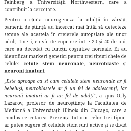
Feinberg a Universității Northwestern, care a
contribuit la cercetare.
Pentru a căuta neurogeneza la adulții în vârstă,
oamenii de știință au încercat mai întâi să detecteze
semne ale acesteia în creierele autopsiate ale unor
adulți tineri, cu vârste cuprinse între 20 și 40 de ani,
care au decedat cu funcții cognitive normale. Ei au
identificat markeri genetici pentru trei tipuri cheie de
celule:
celule stem neuronale
,
neuroblaste
și
neuroni imaturi
.
„
Este aproape ca și cum celulele stem neuronale ar fi
bebeluși, neuroblastele ar fi un fel de adolescenți, iar
neuronii imaturi ar fi un fel de adulți
”, a spus Orly
Lazarov, profesor de neuroștiințe la Facultatea de
Medicină a Universității Illinois din Chicago, care a
condus cercetarea. Prezența tuturor celor trei tipuri
ar putea sugera că celulele stem sunt active și se divid