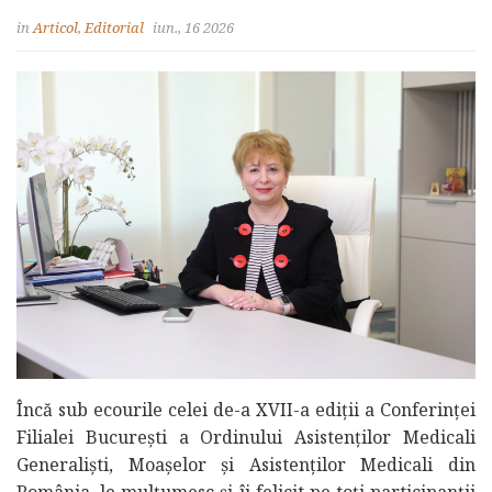
in
Articol
,
Editorial
iun., 16 2026
Încă sub ecourile celei de-a XVII-a ediții a Conferinței
Filialei București a Ordinului Asistenților Medicali
Generaliști, Moașelor și Asistenților Medicali din
România, le mulțumesc și îi felicit pe toți participanții