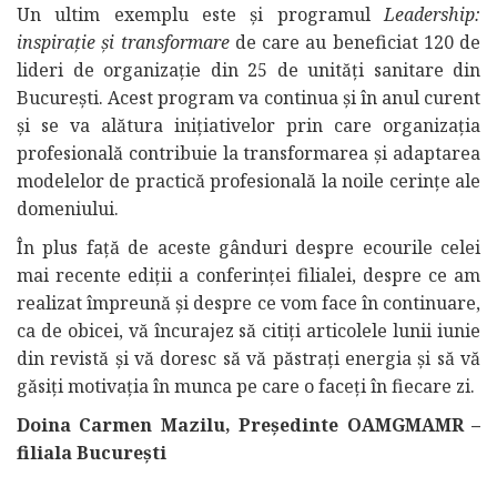
Un ultim exemplu este și programul
Leadership:
inspirație și transformare
de care au beneficiat 120 de
lideri de organizație din 25 de unități sanitare din
București. Acest program va continua și în anul curent
și se va alătura inițiativelor prin care organizația
profesională contribuie la transformarea și adaptarea
modelelor de practică profesională la noile cerințe ale
domeniului.
În plus față de aceste gânduri despre ecourile celei
mai recente ediții a conferinței filialei, despre ce am
realizat împreună și despre ce vom face în continuare,
ca de obicei, vă încurajez să citiți articolele lunii iunie
din revistă și vă doresc să vă păstrați energia și să vă
găsiți motivația în munca pe care o faceți în fiecare zi.
Doina Carmen Mazilu, Președinte OAMGMAMR –
filiala București