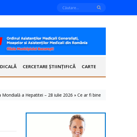
DICALĂ
CERCETARE ȘTIINȚIFICĂ
CARTE
ă a Hepatitei – 28 iulie 2026 » Ce ar fi bine să știm despre aceste bol