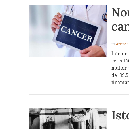
Nou
ca
in
Articol
Într-un
cercetăt
multor 
de 99,5
finanțat
Ist