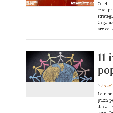
Celebra
este pr
strateg
Organiz
are ca o
11 
pop
in
Articol
La mome
puțin p
din aces
care, î