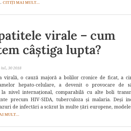
..
CITIȚI MAI MULT...
atitele virale – cum
tem câştiga lupta?
iul., 30 2018
a virală, o cauză majoră a bolilor cronice de ficat, a cir
oamelor hepato-celulare, a devenit o provocare de s
 la nivel internaţional, comparabilă cu alte boli transm
nte precum HIV-SIDA, tuberculoza şi malaria. Deşi in
azuri de infectări a scăzut în multe ţări europene, modelel
AI MULT...