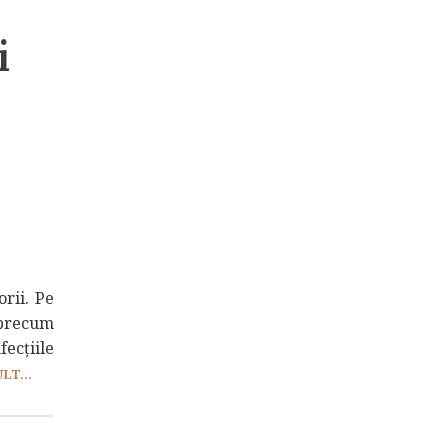
i
rii. Pe
 precum
fecţiile
LT...