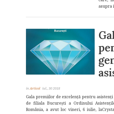
asupra 
Gal
pen
gen
asi
in
Articol
iul., 30 2018
Gala premiilor de excelență pentru asistenți 
de filiala București a Ordinului Asistenți
România, a avut loc vineri, 6 iulie, laCryst