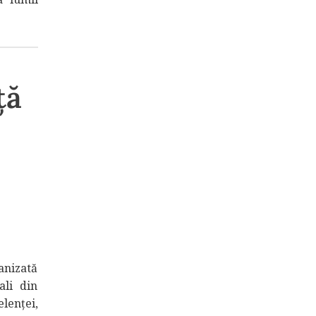
ță
ganizată
ali din
lenței,