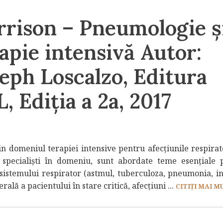
rrison – Pneumologie ş
apie intensivă Autor:
eph Loscalzo, Editura
, Ediţia a 2a, 2017
n domeniul terapiei intensive pentru afecţiunile respirato
 specialişti în domeniu, sunt abordate teme esenţiale
e sistemului respirator (astmul, tuberculoza, pneumonia, in
ală a pacientului în stare critică, afecţiuni ...
CITIȚI MAI MU