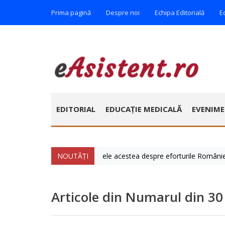
Prima pagină
Despre noi
Echipa Editorială
E
EDITORIAL
EDUCAȚIE MEDICALĂ
EVENIM
e » Vorbim foarte mult zilele acestea despre eforturile României de a a
NOUTĂȚI
Articole din Numarul din 30 