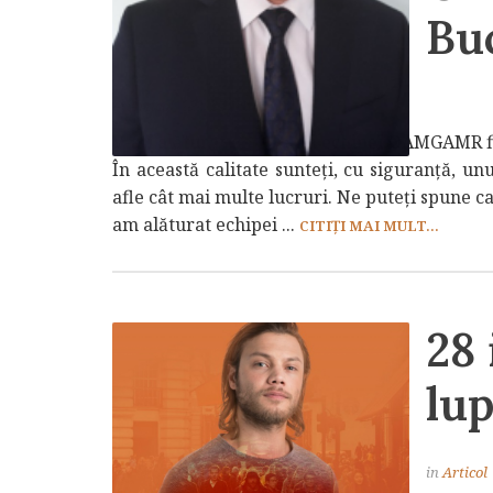
Bu
in
Articol
iul., 30 2018
V-ați alăturat de curând echipei OAMGAMR fil
În această calitate sunteţi, cu siguranță, u
afle cât mai multe lucruri. Ne puteţi spune c
am alăturat echipei ...
CITIȚI MAI MULT...
28 
lup
in
Articol