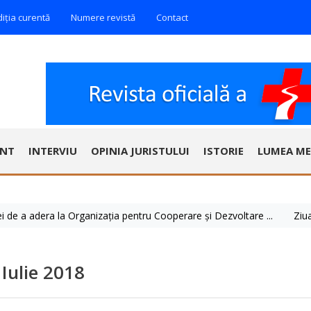
diția curentă
Numere revistă
Contact
ENT
INTERVIU
OPINIA JURISTULUI
ISTORIE
LUMEA ME
dera la Organizația pentru Cooperare și Dezvoltare ...
Ziua Mondial
Iulie 2018