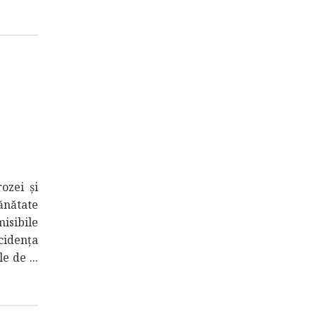
ozei şi
ănătate
isibile
cidenţa
e de ...