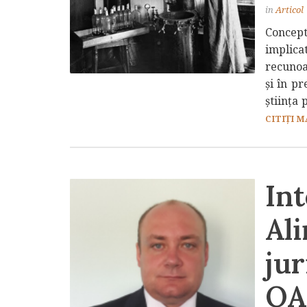
in
Articol
Concept
implica
recunoa
și în pr
știința 
CITIȚI M
In
Ali
jur
OA