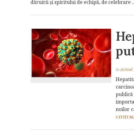
dăruirii și spiritului de echipă, de celebrare .
Hep
pu
in
Articol
Hepatit
carcin
publică
importa
noilor c
CITIȚI M