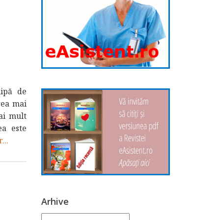
hipă de
area mai
ai mult
ea este
...
Arhive
Arhive