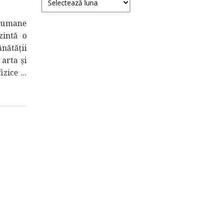
r umane
zintă o
nătății
 arta și
zice ...