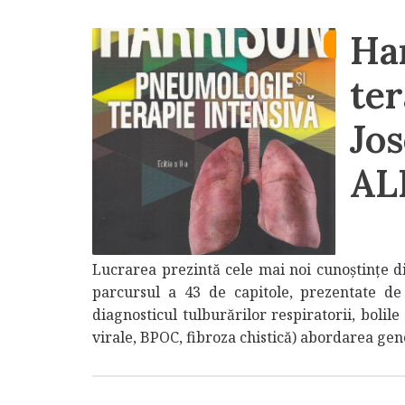
Ha
ter
Jos
ALL
in
Articol
iul., 30 2018
Lucrarea prezintă cele mai noi cunoştinţe di
parcursul a 43 de capitole, prezentate de
diagnosticul tulburărilor respiratorii, bolil
virale, BPOC, fibroza chistică) abordarea gener