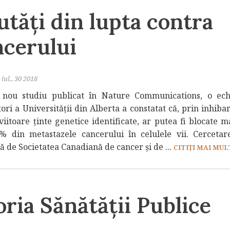
tăți din lupta contra
ncerului
iul., 30 2018
 nou studiu publicat în Nature Communications, o ec
ori a Universității din Alberta a constatat că, prin inhib
viitoare ținte genetice identificate, ar putea fi blocate m
% din metastazele cancerului în celulele vii. Cercetar
ă de Societatea Canadiană de cancer și de ...
CITIȚI MAI MULT
oria Sănătății Publice