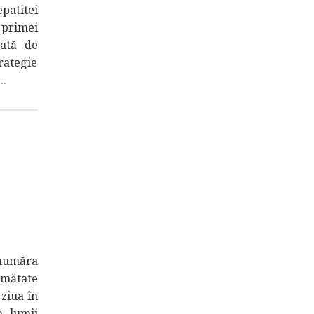
patitei
 primei
tată de
rategie
..
 număra
umătate
 ziua în
a lumii