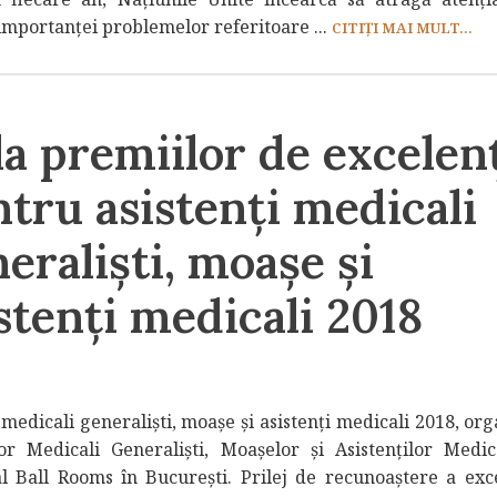
importanței problemelor referitoare ...
CITIȚI MAI MULT...
a premiilor de excelen
tru asistenți medicali
eraliști, moașe și
stenți medicali 2018
medicali generaliști, moașe și asistenți medicali 2018, or
lor Medicali Generaliști, Moașelor și Asistenților Medic
al Ball Rooms în București. Prilej de recunoaștere a exce