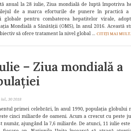
tă anual la 28 iulie, Ziua mondială de luptă împotriva he
ilejul de a marca eforturile de punere în practică a
ii globale pentru combaterea hepatitelor virale, adop
ația Mondială a Sănătății (OMS), în anul 2016. Această st
biectiv să ofere tratament la nivel global ...
CITIȚI MAI MULT.
iulie – Ziua mondială a
ulației
iul., 30 2018
ntul primei celebrări, în anul 1990, populația globului
este cinci miliarde de oameni. Acum a crescut cu peste j
t număr, ajungând la 7,6 miliarde. De atunci, 11 iulie este
n fiecare an, Națiunile Unite încearcă să atragă atenți