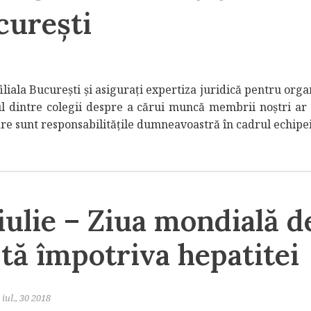
curești
iala București și asigurați expertiza juridică pentru organ
nul dintre colegii despre a cărui muncă membrii noștri ar 
are sunt responsabilităţile dumneavoastră în cadrul echipe
iulie – Ziua mondială d
tă împotriva hepatitei
iul., 30 2018