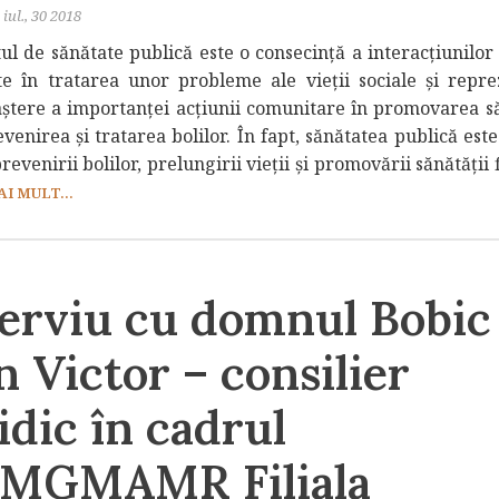
iul., 30 2018
ul de sănătate publică este o consecință a interacțiunilo
te în tratarea unor probleme ale vieții sociale și repre
ștere a importanței acțiunii comunitare în promovarea să
evenirea și tratarea bolilor. În fapt, sănătatea publică este
prevenirii bolilor, prelungirii vieții și promovării sănătății fi
AI MULT...
terviu cu domnul Bobic
n Victor – consilier
idic în cadrul
MGMAMR Filiala