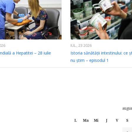
2026
IUL., 23 2026
dială a Hepatitei – 28 iulie
Istoria sănătății intestinului: ce ș
nu știm – episodul 1
augus
L
Ma
Mi
J
V
S