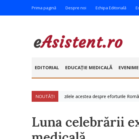
Prima pagină
Despre noi
Echipa Editorială
E
EDITORIAL
EDUCAȚIE MEDICALĂ
EVENIM
e iulie » Vorbim foarte mult zilele acestea despre eforturile României d
NOUTĂȚI
Luna celebrării ex
medicală