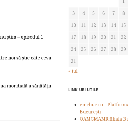
1
3
4
5
6
7
8
10
11
12
13
14
15
e nu știm – episodul 1
17
18
19
20
21
22
24
25
26
27
28
29
tre noi să știe câte ceva
31
« iul.
iua mondială a sănătății
LINK-URI UTILE
emcbuc.ro – Platforma 
București
OAMGMAMR filiala Bu