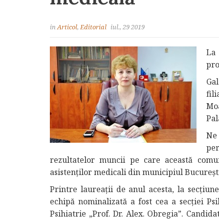
in
Articol
,
Editorial
iul., 29 2019
La 
pro
Gal
fil
Moa
Pal
Ne
per
rezultatelor muncii pe care această comuni
asistenților medicali din municipiul Bucureș
Printre laureații de anul acesta, la secțiun
echipă nominalizată a fost cea a secției Psi
Psihiatrie „Prof. Dr. Alex. Obregia”. Candida