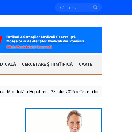
DICALĂ
CERCETARE ȘTIINȚIFICĂ
CARTE
ndială a Hepatitei – 28 iulie 2026 » Ce ar fi bine să știm despre acest