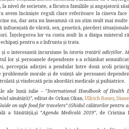
 nivel de societate, a făcutca familiile și angajatorii să
u avem încăniște reguli clare referitoare la cineva face 
și cine nu, dar asta nu înseamnă că nu știm mult mai multe
 influențată de vârstă, sex, genetică, pierderi situațional
tori. Înțelegerea lor va conta mult în a disipa misterul r
 echipați pentru a o înfrunta și trata.
 și o interesantă incursiune în
istoria tratării adicțiilor
. A
tul lor și persoanele dependente s-a schimbat semnificat
iei, percepția adicției a pendulat între două școli princi
de problemele morale și de voință ale persoanei dependent
ntrolată și vindecată prin abordări medicale și psihiatrice.
e ale lunii iulie – ”
International Handbook of Health L
iul sănătății)”,
editat de Orkan Okan,
Ullrich Bauer
,
Diane
Guide on safe food for travelers” (Ghidul călătorilor pentru 
ă a Sănătății,și ”
Agenda Medicală 2019”
, de Cristina 