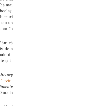
aibă mai
boalași
 lucruri
e sau un
ămas în
flăm că
iv de-a
pale de
e și 2.
iteracy
 Levin-
alimente
Daniela