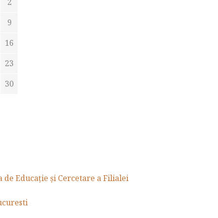
2
9
16
23
30
de Educație și Cercetare a Filialei
curesti