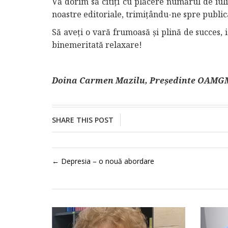
Vă dorim să citiți cu plăcere numărul de iulie
noastre editoriale, trimiţându-ne spre publi
Să aveți o vară frumoasă și plină de succes, 
binemeritată relaxare!
Doina Carmen Mazilu, Președinte OAMGMA
SHARE THIS POST
←
Depresia – o nouă abordare