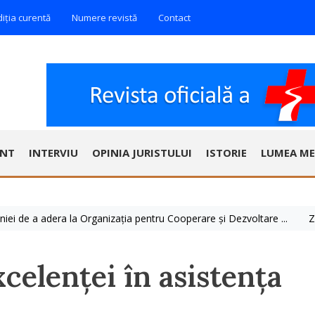
diția curentă
Numere revistă
Contact
ENT
INTERVIU
OPINIA JURISTULUI
ISTORIE
LUMEA ME
e a adera la Organizația pentru Cooperare și Dezvoltare ...
Ziua Mo
celenței în asistența