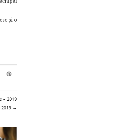
 echipei
esc și o
ie – 2019
, 2019
→