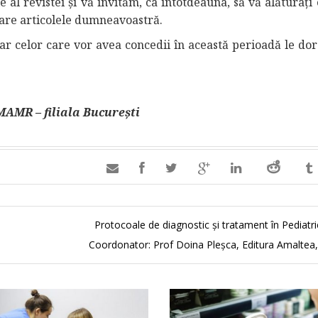
 al revistei şi vă invităm, ca întotdeauna, să vă alăturaţi
care articolele dumneavoastră.
iar celor care vor avea concedii în această perioadă le dor
MR – filiala București

Protocoale de diagnostic și tratament în Pediatr
Coordonator: Prof Doina Pleșca, Editura Amaltea