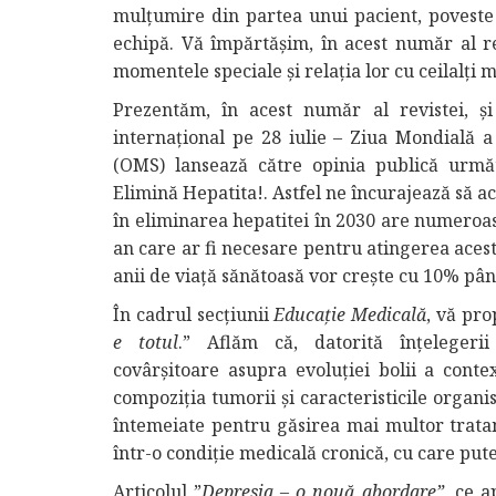
mulțumire din partea unui pacient, poveste
echipă. Vă împărtășim, în acest număr al re
momentele speciale și relația lor cu ceilalți
Prezentăm, în acest număr al revistei, și
internațional pe 28 iulie – Ziua Mondială a
(OMS) lansează către opinia publică următ
Elimină Hepatita!. Astfel ne încurajează să a
în eliminarea hepatitei în 2030 are numeroas
an care ar fi necesare pentru atingerea acest
anii de viață sănătoasă vor crește cu 10% până
În cadrul secțiunii
Educație Medicală
, vă pro
e totul
.” Aflăm că, datorită înțelegeri
covârșitoare asupra evoluției bolii a contex
compoziția tumorii și caracteristicile organ
întemeiate pentru găsirea mai multor trata
într-o condiție medicală cronică, cu care put
Articolul ”
Depresia – o nouă abordare”
, ce a