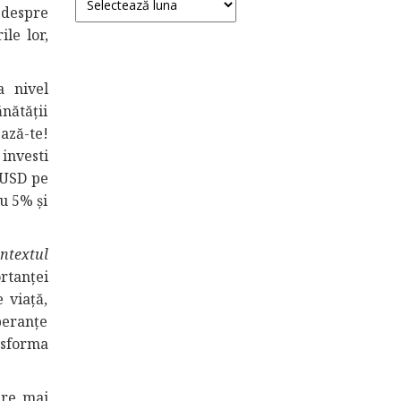
 despre
ile lor,
a nivel
nătății
ază-te!
 investi
 USD pe
cu 5% și
ntextul
tanței
 viață,
peranțe
nsforma
ere mai