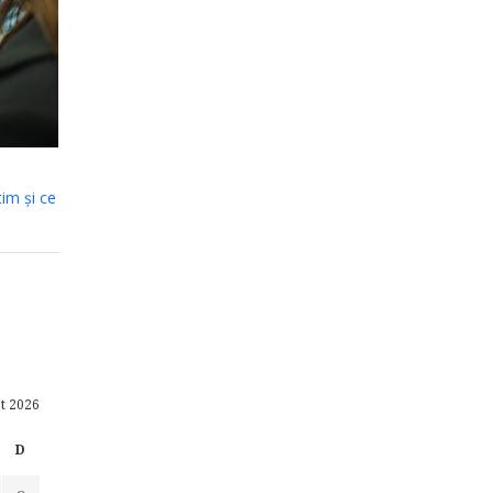
tim și ce
t 2026
D