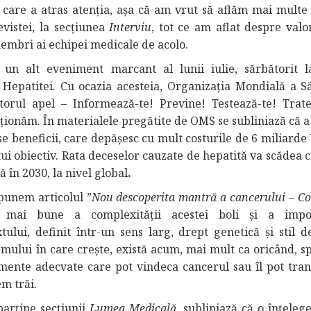
 care a atras atenția, așa că am vrut să aflăm mai multe
vistei, la secțiunea
Interviu
, tot ce am aflat despre valor
 membri ai echipei medicale de acolo.
 un alt eveniment marcant al lunii iulie, sărbătorit l
 Hepatitei. Cu ocazia acesteia, Organizația Mondială a Să
orul apel – Informează-te! Previne! Testează-te! Trate
cționăm. În materialele pregătite de OMS se subliniază că a
e beneficii, care depășesc cu mult costurile de 6 miliarde
ui obiectiv. Rata deceselor cauzate de hepatită va scădea 
 în 2030, la nivel global
.
punem articolul ”
Nou descoperita mantră a
cancerului – Co
i mai bune a complexității acestei boli și a impor
tului, definit într-un sens larg, drept genetică și stil de
ismului în care crește, există acum, mai mult ca oricând, s
mente adecvate care pot vindeca cancerul sau îl pot tra
em trăi.
parține secțiunii
Lumea Medicală
, subliniază că o înțeleg