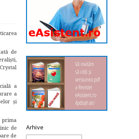
ticarea
zată de
aliști,
Crystal
cială a
brare a
elor și
, prima
Arhive
inic de
soare de
Arhive