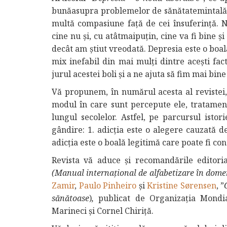
bunăasupra problemelor de sănătatemintală, la
multă compasiune față de cei însuferință. N
cine nu și, cu atâtmaipuțin, cine va fi bine 
decât am știut vreodată. Depresia este o boală
mix inefabil din mai mulți dintre acești fac
jurul acestei boli și a ne ajuta să fim mai bine
Vă propunem, în numărul acesta al revistei,
modul în care sunt percepute ele, tratamen
lungul secolelor. Astfel, pe parcursul istor
gândire: 1. adicția este o alegere cauzată 
adicția este o boală legitimă care poate fi co
Revista vă aduce și recomandările editorial
(Manual internațional de alfabetizare în domen
Zamir
,
Paulo Pinheiro
și
Kristine Sørensen
, ”
sănătoase
)
,
publicat de Organizația Mondial
Marineci și Cornel Chiriță.