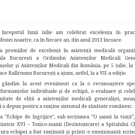
începutul lunii iulie am celebrat excelența în prac
fesiei noastre, ca în fiecare an, din anul 2013 încoace.
a premiilor de excelență în asistență medicală organi
iala București a Ordinului Asistenților Medicali Gener
șelor și Asistenților Medicali din România, pe 5 iulie, la 
ace Ballrooms București a ajuns, astfel, la a VII-a ediție.
 gândim la acest eveniment ca la o recunoaștere spe
formanțelor individuale și de echipă, o evaluare și cele
tate de elită a asistenților medicali generaliști, moaș
ti o depun pentru a susține sistemul de sănătate românesc.
ea ”Echipe de îngrijire”, sub-secțiunea ”O șansă la viață”
hiatrie XVI – Toxico-manii (Dezintoxicare) a Spitalului Cl
tura echipei a fost susținută și printr-o emoționantă scri