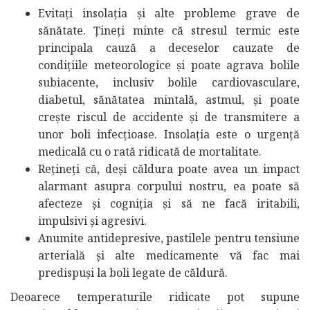
Evitați insolația și alte probleme grave de
sănătate. Țineți minte că stresul termic este
principala cauză a deceselor cauzate de
condițiile meteorologice și poate agrava bolile
subiacente, inclusiv bolile cardiovasculare,
diabetul, sănătatea mintală, astmul, și poate
crește riscul de accidente și de transmitere a
unor boli infecțioase. Insolația este o urgență
medicală cu o rată ridicată de mortalitate.
Rețineți că, deși căldura poate avea un impact
alarmant asupra corpului nostru, ea poate să
afecteze și cogniția și să ne facă iritabili,
impulsivi și agresivi.
Anumite antidepresive, pastilele pentru tensiune
arterială și alte medicamente vă fac mai
predispuși la boli legate de căldură.
Deoarece temperaturile ridicate pot supune