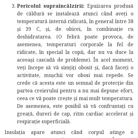
Pericolul supraîncălzirii:
Epuizarea produsă
de căldură se instalează atunci când aveți o
temperatură internă ridicată, în general între 38
și 39 C, și, de obicei, în combinație cu
deshidratarea. (O febră poate provoca, de
asemenea, temperaturi corporale la fel de
ridicate, în special la copii, dar nu va duce la
aceeași cascadă de probleme). În acel moment,
veți începe să vă simțiți obosit și, dacă faceți o
activitate, mușchii vor obosi mai repede. Se
crede că acesta este un semnal de protecție din
partea creierului pentru a nu mai depune efort,
ceea ce vă poate crește și mai mult temperatura.
De asemenea, este posibil să vă confruntați cu
greață, dureri de cap, ritm cardiac accelerat și
respirație superficială.
Insolația apare atunci când corpul atinge o