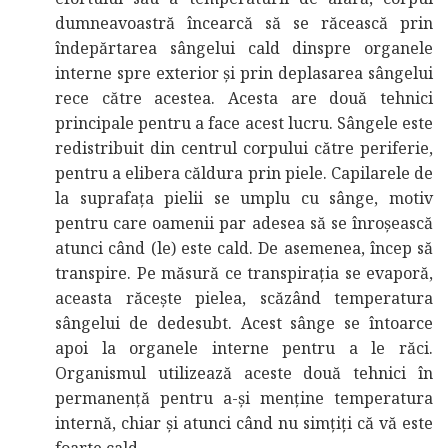
dumneavoastră încearcă să se răcească prin
îndepărtarea sângelui cald dinspre organele
interne spre exterior și prin deplasarea sângelui
rece către acestea. Acesta are două tehnici
principale pentru a face acest lucru. Sângele este
redistribuit din centrul corpului către periferie,
pentru a elibera căldura prin piele. Capilarele de
la suprafața pielii se umplu cu sânge, motiv
pentru care oamenii par adesea să se înroșească
atunci când (le) este cald. De asemenea, încep să
transpire. Pe măsură ce transpirația se evaporă,
aceasta răcește pielea, scăzând temperatura
sângelui de dedesubt. Acest sânge se întoarce
apoi la organele interne pentru a le răci.
Organismul utilizează aceste două tehnici în
permanență pentru a-și menține temperatura
internă, chiar și atunci când nu simțiți că vă este
foarte cald.