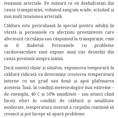
tensiunii arteriale. Pe măsură ce vă deshidratați din
cauza transpirației, volumul sanguin scade, scăzând și
mai mult tensiunea arterială.
Căldura este periculoasă în special pentru adulții în
vârstă și persoanele cu afecțiuni preexistente care
afectează circulația sau răspunsul la transpirație, cum
ar fi diabetul. Persoanele cu probleme
cardiovasculare sunt expuse unui risc deosebit din
cauza presiunii asupra inimii.
Dacă sunteți tânăr și sănătos, expunerea temporară la
căldură ridicată va determina creșterea temperaturii
interne cu un grad sau două și apoi plafonarea
acesteia. Însă, în condiții meteorologice mai extreme –
de exemplu, 40 C și 50% umiditate – sau atunci când
faceți efort în condiții de căldură și umiditate
moderate, temperatura internă a corpului continuă să
crească și pot începe să apară probleme.