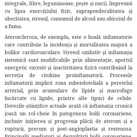
integrale, fibre, leguminoase, pește și nuci), împreună
cu lipsa exercițiului fizic, supraponderalitatea și
obezitatea, stresul, consumul de alcool sau obiceiul de
a fuma.
Ateroscleroza, de exemplu, este o boală inflamatorie
care contribuie la incidența și mortalitatea majoră a
bolilor cardiovasculare. Stresul oxidativ și inflamația
sistemică sunt modificabile prin alimentație, aportul
energetic excesiv și inactivitatea fizică contribuind la
secreția de citokine proinflamatorii. Procesele
inflamatorii implică zona subendotelială a peretelui
arterial, prin acumulare de lipide și macrofage
încărcate cu lipide, printre alte tipuri de celule.
Dovezile științifice actuale arată că inflamația cronică
joacă un rol-cheie în patogeneza bolii coronariene,
inclusiv inițierea și progresia plăcii de aterom și a
rupturii, precum și post-angioplastia și restenoza.
Principalii mediatori ai dezvoltării bolii coronariene