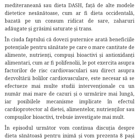
mediteraneană sau dieta DASH, față de alte modele
dietetice nesănătoase, cum ar fi dieta occidentală,
bazată pe un consum ridicat de sare, zaharuri
adăugate și grăsimi saturate și trans.
În ciuda faptului că dovezi puternice arată beneficiile
potențiale pentru sănătate pe care o mare cantitate de
alimente, nutrienți, compuși bioactivi și antioxidanți
alimentari, cum ar fi polifenolii, le pot exercita asupra
factorilor de risc cardiovasculari sau direct asupra
dezvoltării bolilor cardiovasculare, este necesar să se
efectueze mai multe studii intervenționale cu un
număr mai mare de cazuri și o urmărire mai lungă,
iar posibilele mecanisme implicate în efectul
cardioprotector al dietei, alimentelor, nutrienților sau
compușilor bioactivi, trebuie investigate mai mult.
În episodul următor vom continua discuția despre
dieta sănătoasă pentru inimă și vom prezenta 8 pași