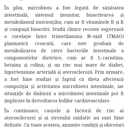
În plus, microbiota a fost legată de sănătatea
intestinală, sistemul imunitar, bioactivarea și
metabolismul nutrienților, cum ar fi vitaminele B și K
și compușii bioactivi. Studii clinice recente sugerează
o corelație între trimetilamina N-oxid (TMAO)
plasmatică crescută, care este produsă de
metabolizarea de către bacteriile intestinale a
componentelor dietetice, cum ar fi L-carnitina,
betaina și colina, și un risc mai mare de diabet,
hipertensiune arterială și ateroscleroză. Prin urmare,
a fost bine studiat și faptul că dieta afectează
compoziția și activitatea microbiotei intestinale, iar
situațiile de disbioză a microbiotei intestinale pot fi
implicate în dezvoltarea bolilor cardiovasculare.
În continuare, cauzele și factorii de risc ai
aterosclerozei și ai stresului oxidativ nu sunt bine
definite. Cu toate acestea, anumite condiții și obiceiuri