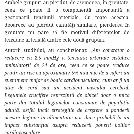
Ambele grupuri au pierdut, de asemenea, în greutate,
ceea ce poate fi o componentă importantă a
gestionării tensiunii arteriale. Cu toate acestea,
deoarece au pierdut cantități similare, pierderea în
greutate nu pare să fie motivul diferențelor de
tensiune arterială dintre cele două grupuri.
Autorii studiului, au concluzionat: „
Am constatat o
reducere cu 2,5 mmHg a tensiunii arteriale sistolice
ambulatorii de 24 de ore, ceea ce se poate traduce
printr-un risc cu aproximativ 5% mai mic de a suferi un
eveniment major de boală cardiovasculară, cum ar fi un
atac de cord sau un accident vascular cerebral.
Legumele crucifere reprezintă de obicei doar o mică
parte din totalul legumelor consumate de populația
adultă, astfel încât strategiile de creștere a ponderii
acestor legume în alimentație vor duce probabil la un
impact substanțial asupra reducerii poverii bolilor
cardiovasculare
„.