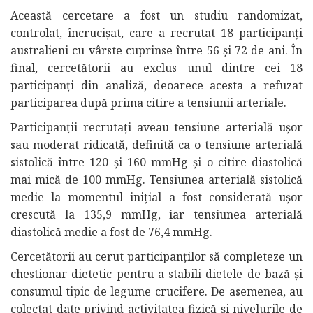
Această cercetare a fost un studiu randomizat,
controlat, încrucișat, care a recrutat 18 participanți
australieni cu vârste cuprinse între 56 și 72 de ani. În
final, cercetătorii au exclus unul dintre cei 18
participanți din analiză, deoarece acesta a refuzat
participarea după prima citire a tensiunii arteriale.
Participanții recrutați aveau tensiune arterială ușor
sau moderat ridicată, definită ca o tensiune arterială
sistolică între 120 și 160 mmHg și o citire diastolică
mai mică de 100 mmHg. Tensiunea arterială sistolică
medie la momentul inițial a fost considerată ușor
crescută la 135,9 mmHg, iar tensiunea arterială
diastolică medie a fost de 76,4 mmHg.
Cercetătorii au cerut participanților să completeze un
chestionar dietetic pentru a stabili dietele de bază și
consumul tipic de legume crucifere. De asemenea, au
colectat date privind activitatea fizică și nivelurile de