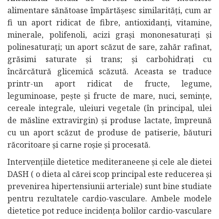
alimentare sănătoase împărtășesc similarități, cum ar
fi un aport ridicat de fibre, antioxidanți, vitamine,
minerale, polifenoli, acizi grași mononesaturați și
polinesaturați; un aport scăzut de sare, zahăr rafinat,
grăsimi saturate și trans; și carbohidrați cu
încărcătură glicemică scăzută. Aceasta se traduce
printr-un aport ridicat de fructe, legume,
leguminoase, pește și fructe de mare, nuci, semințe,
cereale integrale, uleiuri vegetale (în principal, ulei
de măsline extravirgin) și produse lactate, împreună
cu un aport scăzut de produse de patiserie, băuturi
răcoritoare și carne roșie și procesată.
Intervențiile dietetice mediteraneene și cele ale dietei
DASH ( o dieta al cărei scop principal este reducerea și
prevenirea hipertensiunii arteriale) sunt bine studiate
pentru rezultatele cardio-vasculare. Ambele modele
dietetice pot reduce incidența bolilor cardio-vasculare