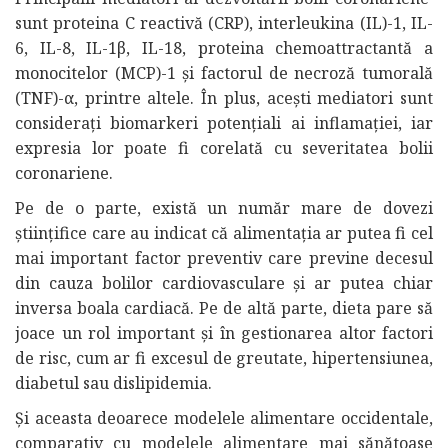
sunt proteina C reactivă (CRP), interleukina (IL)-1, IL-
6, IL-8, IL-1β, IL-18, proteina chemoattractantă a
monocitelor (MCP)-1 și factorul de necroză tumorală
(TNF)-α, printre altele. În plus, acești mediatori sunt
considerați biomarkeri potențiali ai inflamației, iar
expresia lor poate fi corelată cu severitatea bolii
coronariene.
Pe de o parte, există un număr mare de dovezi
științifice care au indicat că alimentația ar putea fi cel
mai important factor preventiv care previne decesul
din cauza bolilor cardiovasculare și ar putea chiar
inversa boala cardiacă. Pe de altă parte, dieta pare să
joace un rol important și în gestionarea altor factori
de risc, cum ar fi excesul de greutate, hipertensiunea,
diabetul sau dislipidemia.
Și aceasta deoarece modelele alimentare occidentale,
comparativ cu modelele alimentare mai sănătoase