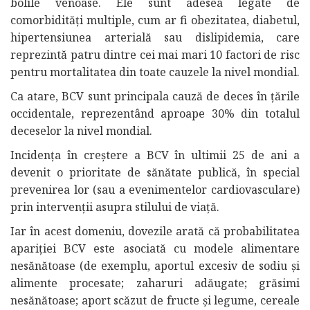
bolile venoase. Ele sunt adesea legate de
comorbidități multiple, cum ar fi obezitatea, diabetul,
hipertensiunea arterială sau dislipidemia, care
reprezintă patru dintre cei mai mari 10 factori de risc
pentru mortalitatea din toate cauzele la nivel mondial.
Ca atare, BCV sunt principala cauză de deces în țările
occidentale, reprezentând aproape 30% din totalul
deceselor la nivel mondial.
Incidența în creștere a BCV în ultimii 25 de ani a
devenit o prioritate de sănătate publică, în special
prevenirea lor (sau a evenimentelor cardiovasculare)
prin intervenții asupra stilului de viață.
Iar în acest domeniu, dovezile arată că probabilitatea
apariției BCV este asociată cu modele alimentare
nesănătoase (de exemplu, aportul excesiv de sodiu și
alimente procesate; zaharuri adăugate; grăsimi
nesănătoase; aport scăzut de fructe și legume, cereale