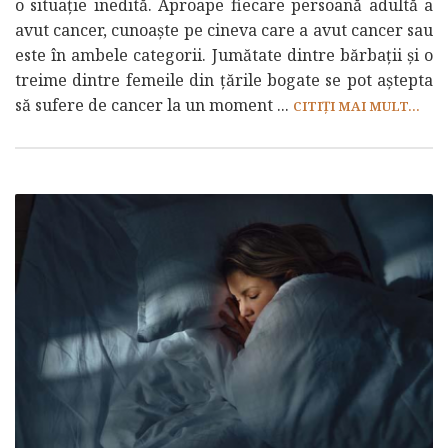
o situație inedită. Aproape fiecare persoană adultă a
avut cancer, cunoaște pe cineva care a avut cancer sau
este în ambele categorii. Jumătate dintre bărbații și o
treime dintre femeile din țările bogate se pot aștepta
să sufere de cancer la un moment ...
CITIȚI MAI MULT...