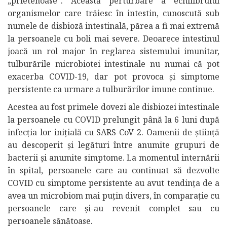
„prietenoase”. Această perturbare a echilibrului
organismelor care trăiesc în intestin, cunoscută sub
numele de disbioză intestinală, părea a fi mai extremă
la persoanele cu boli mai severe. Deoarece intestinul
joacă un rol major în reglarea sistemului imunitar,
tulburările microbiotei intestinale nu numai că pot
exacerba COVID-19, dar pot provoca și simptome
persistente ca urmare a tulburărilor imune continue.
Acestea au fost primele dovezi ale disbiozei intestinale
la persoanele cu COVID prelungit până la 6 luni după
infecția lor inițială cu SARS-CoV-2. Oamenii de știință
au descoperit și legături între anumite grupuri de
bacterii și anumite simptome. La momentul internării
în spital, persoanele care au continuat să dezvolte
COVID cu simptome persistente au avut tendința de a
avea un microbiom mai puțin divers, în comparație cu
persoanele care și-au revenit complet sau cu
persoanele sănătoase.