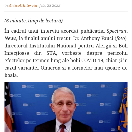
in
Articol
,
Interviu
feb., 28 2022
(6 minute, timp de lectură)
În cadrul unui interviu acordat publicației
Spectrum
News,
la finalul anului trecut, Dr. Anthony Fauci (
foto
),
directorul Institutului Național pentru Alergii și Boli
Infecțioase din SUA, vorbește despre pericolul
efectelor pe termen lung ale bolii COVID-19, chiar și în
cazul variantei Omicron și a formelor mai ușoare de
boală.