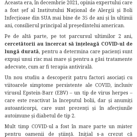
Aceasta era, în decembrie 2021, opinia expertului care
a fost șef al Institutului Național de Alergii și Boli
Infecțioase din SUA mai bine de 35 de ani și în ultimii
ani, consilierul principal al președintelui american.
Pe de altă parte, pe tot parcursul ultimilor 2 ani,
cercetătorii au încercat să înțeleagă COVID-ul de
lungă durată
, pentru a determina care pacienți sunt
expuși unui risc mai mare și pentru a găsi tratamente
adecvate, cum ar fi terapia antivirală.
Un nou studiu a descoperit patru factori asociați cu
viitoarele simptome persistente ale COVID, inclusiv
virusul Epstein-Barr (EBV) – un tip de virus herpes –
care este reactivat la începutul bolii, dar și anumiți
autoanticorpi, care sunt prezenți și în afecțiunile
autoimune și diabetul de tip 2.
Mult timp COVID-ul a fost în mare parte un mister
pentru oamenii de știință. Inițial s-a crezut că