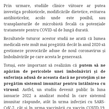
Prin urmare, studiile clinice viitoare ar putea
investiga probioticele, modificările dietetice, evitarea
antibioticelor, acolo unde este posibil, sau
transplanturile de microbiotă fecală ca potențiale
tratamente pentru COVID-ul de lungă durată.
Rezultatele tuturor acestor studii ne arată că lumea
medicală este mult mai pregătită decât în anul 2020 să
gestioneze provocările aduse de noul coronavirus și
îmbolnăvirile pe care acesta le generează.
Totuși, este important să realizăm că
putem să ne
apărăm de pericolele unei îmbolnăviri și de
suferința adusă de aceasta dacă ne protejăm și ne
pregătim sistemul imunitar pentru întâlnirea cu
virusul
. Astfel, un studiu devenit public în luna
ianuarie 2022 a analizat modul în care sistemul
imunitar răspunde, atât în ​​urma infecției cu SARS-
CoV-2, cât și în urma vaccinării cu vaccin COVID-19.