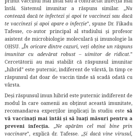
primit vaccinul mai întâi sau a contractat infecția mai
întâi. Sistemul imunitar a răspuns similar. „
Nu
contează dacă te infectezi și apoi te vaccinezi sau dacă
te vaccinezi și apoi apare o infecție
”, spune Dr. Fikadu
Tafesse, co-autor principal al studiului și profesor
asistent de microbiologie moleculară și imunologie la
OHSU. „
În oricare dintre cazuri, veți obține un răspuns
imunitar cu adevărat robust – uimitor de ridicat
.”
Cercetătorii au mai stabilit că răspunsul imunitar
„hibrid” este puternic, indiferent de vârstă, în timp ce
răspunsul dat doar de vaccin tinde să scadă odată cu
vârsta.
Deși răspunsul imun hibrid este puternic indiferent de
modul în care oamenii au obținut această imunitate,
recomandarea experților implicați în studiu este
să
vă vaccinați mai întâi și să luați măsuri pentru a
preveni infecția.
„
Ne apărăm cel mai bine prin
vaccinare
”, explică dr. Tafesse. „
Și dacă vine virusul,