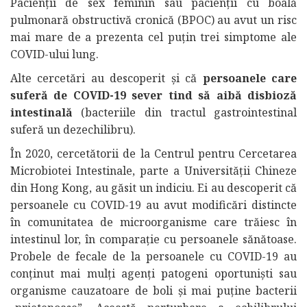
Pacienții de sex feminin sau pacienții cu boală
pulmonară obstructivă cronică (BPOC) au avut un risc
mai mare de a prezenta cel puțin trei simptome ale
COVID-ului lung.
Alte cercetări au descoperit și că
persoanele care
suferă de COVID-19 sever tind să aibă disbioză
intestinală
(bacteriile din tractul gastrointestinal
suferă un dezechilibru).
În 2020, cercetătorii de la Centrul pentru Cercetarea
Microbiotei Intestinale, parte a Universității Chineze
din Hong Kong, au găsit un indiciu. Ei au descoperit că
persoanele cu COVID-19 au avut modificări distincte
în comunitatea de microorganisme care trăiesc în
intestinul lor, în comparație cu persoanele sănătoase.
Probele de fecale de la persoanele cu COVID-19 au
conținut mai mulți agenți patogeni oportuniști sau
organisme cauzatoare de boli și mai puține bacterii