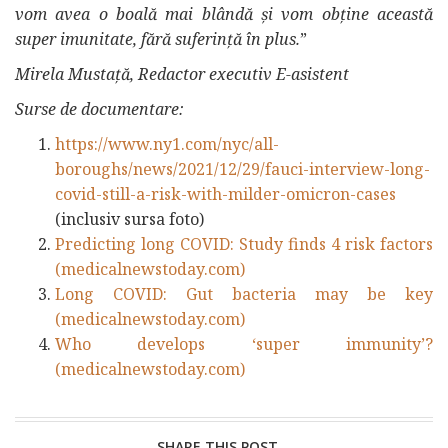
vom avea o boală mai blândă și vom obține această
super imunitate, fără suferință în plus.
”
Mirela Mustață, Redactor executiv E-asistent
Surse de documentare:
https://www.ny1.com/nyc/all-
boroughs/news/2021/12/29/fauci-interview-long-
covid-still-a-risk-with-milder-omicron-cases
(inclusiv sursa foto)
Predicting long COVID: Study finds 4 risk factors
(medicalnewstoday.com)
Long COVID: Gut bacteria may be key
(medicalnewstoday.com)
Who develops ‘super immunity’?
(medicalnewstoday.com)
SHARE THIS POST