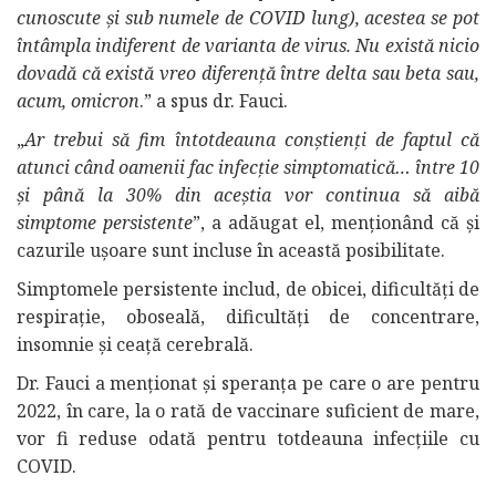
cunoscute și sub numele de COVID lung), acestea se pot
întâmpla indiferent de varianta de virus. Nu există nicio
dovadă că există vreo diferență între delta sau beta sau,
acum, omicron
.” a spus dr. Fauci.
„
Ar trebui să fim întotdeauna conștienți de faptul că
atunci când oamenii fac infecție simptomatică… între 10
și până la 30% din aceștia vor continua să aibă
simptome persistente
”, a adăugat el, menționând că și
cazurile ușoare sunt incluse în această posibilitate.
Simptomele persistente includ, de obicei, dificultăți de
respirație, oboseală, dificultăți de concentrare,
insomnie și ceață cerebrală.
Dr. Fauci a menționat și speranța pe care o are pentru
2022, în care, la o rată de vaccinare suficient de mare,
vor fi reduse odată pentru totdeauna infecțiile cu
COVID.