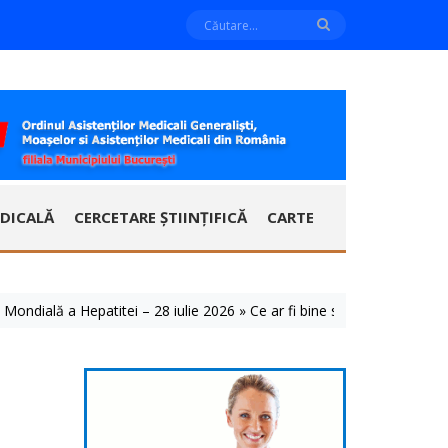
DICALĂ
CERCETARE ȘTIINȚIFICĂ
CARTE
ă a Hepatitei – 28 iulie 2026 » Ce ar fi bine să știm despre aceste bol