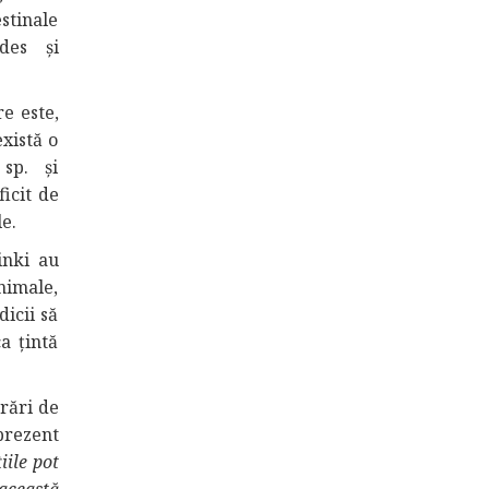
estinale
des și
e este,
există o
sp. și
ficit de
le.
inki au
animale,
icii să
a țintă
urări de
prezent
iile pot