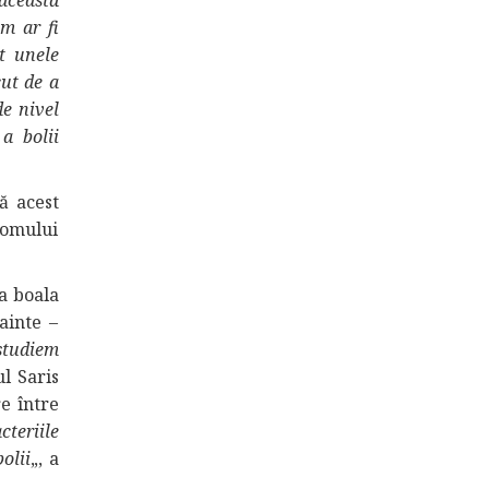
 această
m ar fi
t unele
cut de a
de nivel
a bolii
ă acest
iomului
za boala
ainte –
 studiem
ul Saris
e între
teriile
olii
„, a