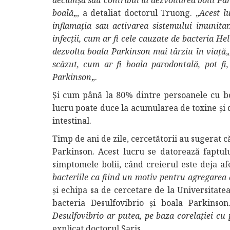
declanșa sau contribui la dezvoltarea bolii Pa
boală
„, a detaliat doctorul Truong. „
Acest l
inflamația sau activarea sistemului imunita
infecții, cum ar fi cele cauzate de bacteria He
dezvolta boala Parkinson mai târziu în viață
„
scăzut, cum ar fi boala parodontală, pot fi
Parkinson
„.
Și cum până la 80% dintre persoanele cu bo
lucru poate duce la acumularea de toxine și 
intestinal.
Timp de ani de zile, cercetătorii au sugerat 
Parkinson. Acest lucru se datorează faptulu
simptomele bolii, când creierul este deja afe
bacteriile ca fiind un motiv pentru agregarea 
și echipa sa de cercetare de la Universitate
bacteria Desulfovibrio și boala Parkinson
Desulfovibrio ar putea, pe baza corelației cu 
explicat doctorul Saris