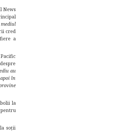
al News
rincipal
 mediul
ii cred
fiere a
Pacific
 despre
mediu au
napoi în
 provine
bolii la
i pentru
a soții