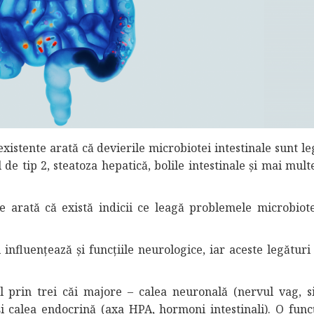
xistente arată că devierile microbiotei intestinale sunt le
de tip 2, steatoza hepatică, bolile intestinale și mai mult
e arată că există indicii ce leagă problemele microbiote
 influențează și funcțiile neurologice, iar aceste legături
l prin trei căi majore – calea neuronală (nervul vag, s
și calea endocrină (axa HPA, hormoni intestinali). O func