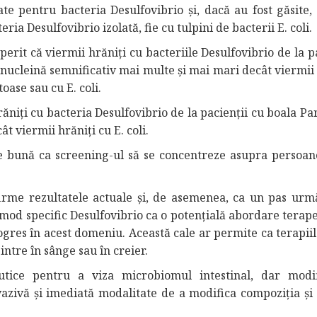
ate pentru bacteria Desulfovibrio și, dacă au fost găsite,
eria Desulfovibrio izolată, fie cu tulpini de bacterii E. coli.
erit că viermii hrăniți cu bacteriile Desulfovibrio de la p
nucleină semnificativ mai multe și mai mari decât viermii 
oase sau cu E. coli.
răniți cu bacteria Desulfovibrio de la pacienții cu boala P
 viermii hrăniți cu E. coli.
ee bună ca screening-ul să se concentreze asupra persoan
firme rezultatele actuale și, de asemenea, ca un pas urmă
 mod specific Desulfovibrio ca o potențială abordare terap
gres în acest domeniu. Această cale ar permite ca terapiil
 intre în sânge sau în creier.
utice pentru a viza microbiomul intestinal, dar modif
vazivă și imediată modalitate de a modifica compoziția și 