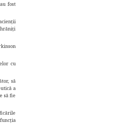
 au fost
acienții
hrăniți
arkinson
elor cu
tor, să
eutică a
e să fie
icările
funcția