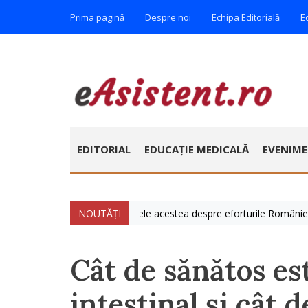
Prima pagină
Despre noi
Echipa Editorială
E
EDITORIAL
EDUCAȚIE MEDICALĂ
EVENIM
e » Vorbim foarte mult zilele acestea despre eforturile României de a a
NOUTĂȚI
Cât de sănătos e
intestinal și cât 