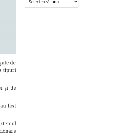
gate de
e tipuri
i și de
 au fost
istemul
ționare