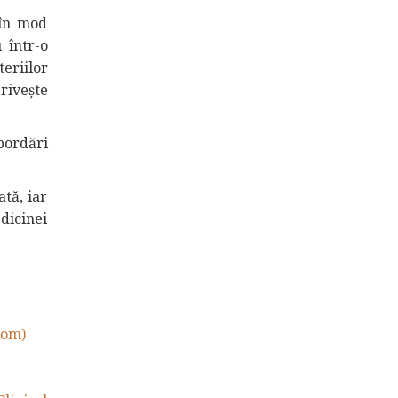
 în mod
 într-o
eriilor
rivește
abordări
tă, iar
dicinei
com)