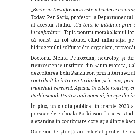
„
Bacteria Desulfovibrio este o bacterie comună
Today, Per Saris, profesor la Departamentul d
al acestui studiu. „
Cu toții le întâlnim prin
înconjurător
”. Tipic pentru metabolismul lor
că joacă un rol atunci când inflamația pe
hidrogenului sulfurat din organism, provocân
Doctorul Melita Petrossian, neurolog și di
Neuroscience Institute din Santa Monica, Cal
dezvoltarea bolii Parkinson prin intermediul 
contribuit la intrarea toxinelor prin nas, prin 
trunchiul cerebral. Așadar, în zilele noastre,
Parkinsonul. Pentru unii oameni, începe din inte
În plus, un studiu publicat în martie 2023 a 
persoanele cu boala Parkinson. În acest studiu
a examina în continuare corelația dintre bact
Oamenii de știință au colectat probe de mat