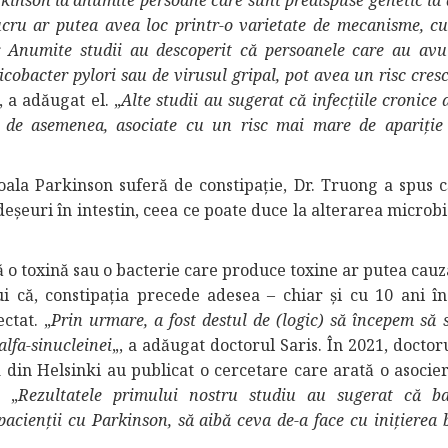
rkinson la anumite persoane care sunt predispuse genetic la
ucru ar putea avea loc printr-o varietate de mecanisme, cu
r. Anumite studii au descoperit că persoanele care au avu
licobacter pylori sau de virusul gripal, pot avea un risc cres
, a adăugat el. „
Alte studii au sugerat că infecțiile cronice 
, de asemenea, asociate cu un risc mai mare de apariție 
ala Parkinson suferă de constipație, Dr. Truong a spus c
deșeuri în intestin, ceea ce poate duce la alterarea microb
că o toxină sau o bacterie care produce toxine ar putea cau
i că, constipația precede adesea – chiar și cu 10 ani în
ctat. „
Prin urmare, a fost destul de (logic) să începem să
alfa-sinucleinei
„, a adăugat doctorul Saris. În 2021, doctor
a din Helsinki au publicat o cercetare care arată o asocier
. „
Rezultatele primului nostru studiu au sugerat că bac
pacienții cu Parkinson, să aibă ceva de-a face cu inițierea b