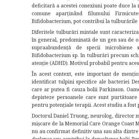
deficitară a acestei conexiuni poate duce la 
comune aparținând filumului Firmicute
Bifidobacterium, pot contribui la tulburările
Diferitele tulburări mintale sunt caracteriz
în general, predominată de un gen sau de o fa
supraabundență de specii microbiene s
Bifidobacterium sp. în tulburări precum schiz
atenție (ADHD). Motivul probabil pentru acest 
În acest context, este important de mențion
identificat tulpini specifice ale bacteriei D
care ar putea fi cauza bolii Parkinson. Oame
depisteze persoanele care sunt purtătoare a
pentru potențiale terapii. Acest studiu a fost 
Doctorul Daniel Truong, neurolog, director me
mișcare de la Memorial Care Orange Coast Med
nu au confirmat definitiv una sau alta dintre 