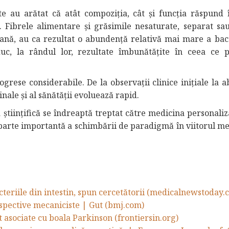
ate au arătat că atât compoziția, cât și funcția răspund
e. Fibrele alimentare și grăsimile nesaturate, separat sau
ană, au ca rezultat o abundență relativă mai mare a bact
uc, la rândul lor, rezultate îmbunătățite în ceea ce p
ogrese considerabile. De la observații clinice inițiale la 
nale și al sănătății evoluează rapid.
științifică se îndreaptă treptat către medicina personaliza
parte importantă a schimbării de paradigmă în viitorul me
cteriile din intestin, spun cercetătorii (medicalnewstoday.
rspective mecaniciste | Gut (bmj.com)
t asociate cu boala Parkinson (frontiersin.org)