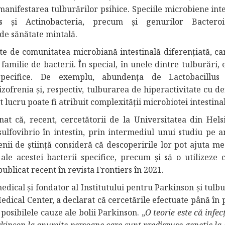
manifestarea tulburărilor psihice. Speciile microbiene int
s și Actinobacteria, precum și genurilor Bacteroi
 de sănătate mintală.
ate de comunitatea microbiană intestinală diferențiată, car
milie de bacterii. În special, în unele dintre tulburări, 
pecifice. De exemplu, abundența de Lactobacillus 
ofrenia și, respectiv, tulburarea de hiperactivitate cu de
lucru poate fi atribuit complexității microbiotei intestina
at că, recent, cercetătorii de la Universitatea din Hels
esulfovibrio în intestin, prin intermediul unui studiu pe 
nii de știință consideră că descoperirile lor pot ajuta med
le acestei bacterii specifice, precum și să o utilizeze c
publicat recent în revista Frontiers în 2021.
dical și fondator al Institutului pentru Parkinson și tulb
ical Center, a declarat că cercetările efectuate până în 
posibilele cauze ale bolii Parkinson. „
O teorie este că infecț