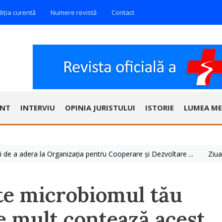
diția curentă
Numere revistă
Contact
ENT
INTERVIU
OPINIA JURISTULUI
ISTORIE
LUMEA ME
dera la Organizația pentru Cooperare și Dezvoltare ...
Ziua Mondial
ste microbiomul tău
de mult contează acest