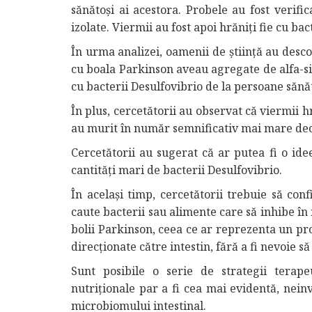
sănătoși ai acestora. Probele au fost verific
izolate. Viermii au fost apoi hrăniți fie cu bact
În urma analizei, oamenii de știință au descop
cu boala Parkinson aveau agregate de alfa-si
cu bacterii Desulfovibrio de la persoane sănăt
În plus, cercetătorii au observat că viermii h
au murit în număr semnificativ mai mare decât
Cercetătorii au sugerat că ar putea fi o id
cantități mari de bacterii Desulfovibrio.
În același timp, cercetătorii trebuie să con
caute bacterii sau alimente care să inhibe în
bolii Parkinson, ceea ce ar reprezenta un pro
direcționate către intestin, fără a fi nevoie să
Sunt posibile o serie de strategii terape
nutriționale par a fi cea mai evidentă, nein
microbiomului intestinal.