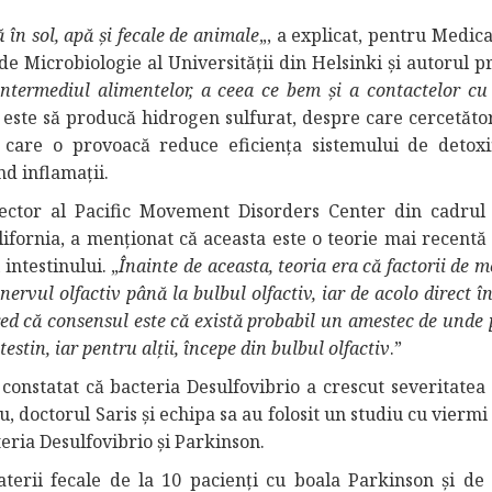
 în sol, apă și fecale de animale
„, a explicat, pentru Medic
e Microbiologie al Universității din Helsinki și autorul p
 intermediul alimentelor, a ceea ce bem și a contactelor cu
 este să producă hidrogen sulfurat, despre care cercetător
 care o provoacă reduce eficiența sistemului de detoxi
d inflamații.
rector al Pacific Movement Disorders Center din cadrul 
ifornia, a menționat că aceasta este o teorie mai recentă
intestinului. „
Înainte de aceasta, teoria era că factorii de 
nervul olfactiv până la bulbul olfactiv, iar de acolo direct î
 cred că consensul este că există probabil un amestec de unde
stin, iar pentru alții, începe din bulbul olfactiv
.”
constatat că bacteria Desulfovibrio a crescut severitatea 
, doctorul Saris și echipa sa au folosit un studiu cu vierm
eria Desulfovibrio și Parkinson.
erii fecale de la 10 pacienți cu boala Parkinson și de l