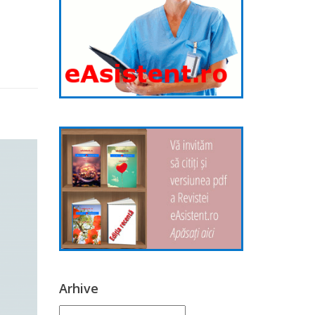
Arhive
Arhive