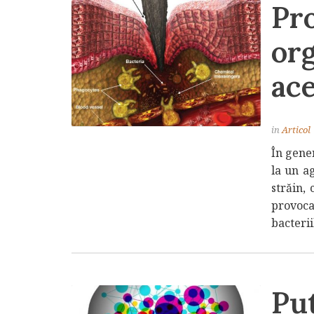
Pro
or
ace
in
Articol
În gene
la un ag
străin, 
provoca
bacterii
Put