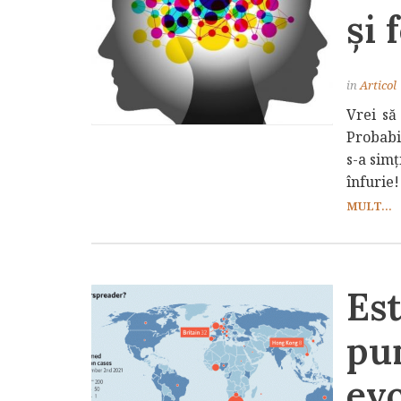
și 
in
Articol
Vrei să
Probabi
s-a simț
înfurie!
MULT...
Es
pun
evo