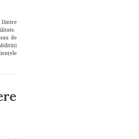
 Dintre
litate.
(sau de
bilități
iențele
ere