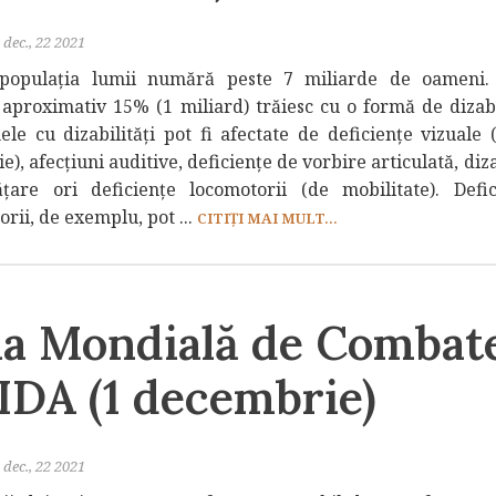
dec., 22 2021
 populația lumii numără peste 7 miliarde de oameni.
, aproximativ 15% (1 miliard) trăiesc cu o formă de dizabi
ele cu dizabilități pot fi afectate de deficiențe vizuale 
e), afecțiuni auditive, deficiențe de vorbire articulată, diza
țare ori deficiențe locomotorii (de mobilitate). Defic
rii, de exemplu, pot ...
CITIȚI MAI MULT...
ua Mondială de Combat
IDA (1 decembrie)
dec., 22 2021