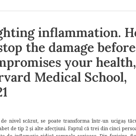
ighting inflammation. 
stop the damage before
mpromises your health,
rvard Medical School,
21
 de nivel scăzut, se poate transforma într-un ucigaș tăc
bet de tip 2 și alte afecțiuni. Faptul că trei din cinci pers