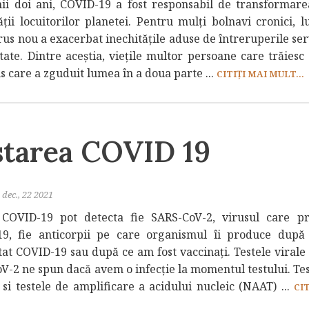
mii doi ani, COVID-19 a fost responsabil de transformarea
ății locuitorilor planetei. Pentru mulți bolnavi cronici, l
rus nou a exacerbat inechitățile aduse de întreruperile ser
tate. Dintre aceștia, viețile multor persoane care trăiesc
us care a zguduit lumea în a doua parte ...
CITIȚI MAI MULT...
starea COVID 19
dec., 22 2021
 COVID-19 pot detecta fie SARS-CoV-2, virusul care p
9, fie anticorpii pe care organismul îi produce dup
tat COVID-19 sau după ce am fost vaccinați. Testele virale
V-2 ne spun dacă avem o infecție la momentul testului. Tes
 si testele de amplificare a acidului nucleic (NAAT) ...
CI