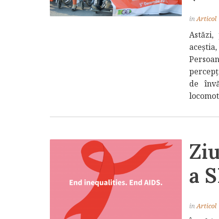
in
Articol
Astăzi,
aceștia
Persoan
percepți
de învă
locomoto
Zi
a S
in
Articol