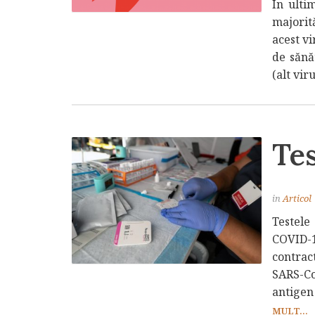
În ulti
majorit
acest vi
de sănă
(alt vir
Te
in
Articol
Testele
COVID-1
contrac
SARS-Co
antigen
MULT...