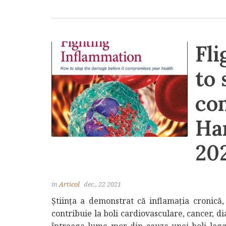
Fl
to 
co
Ha
20
in
Articol
dec., 22 2021
Știința a demonstrat că inflamația cronică,
contribuie la boli cardiovasculare, cancer, dia