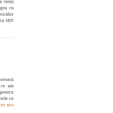
 vieții
upta cu
viciilor
 cu HIV
rovoacă
ă ce am
 pentru
tele cu
TIȚI MAI