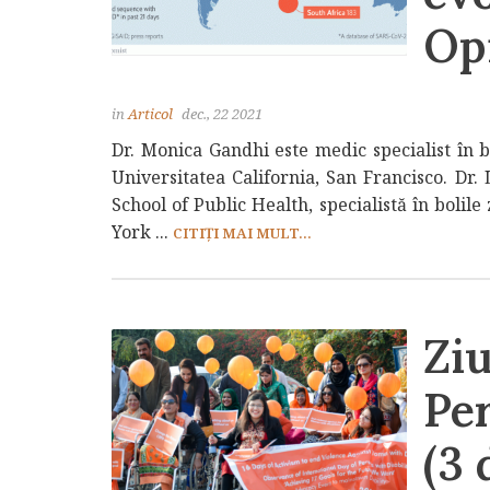
Opi
in
Articol
dec., 22 2021
Dr. Monica Gandhi este medic specialist în b
Universitatea California, San Francisco. Dr.
School of Public Health, specialistă în bolil
York ...
CITIȚI MAI MULT...
Ziu
Per
(3