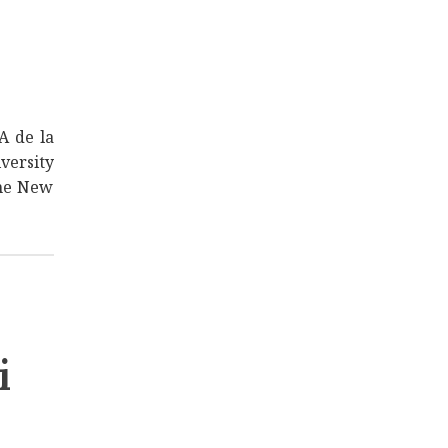
A de la
versity
 The New
i