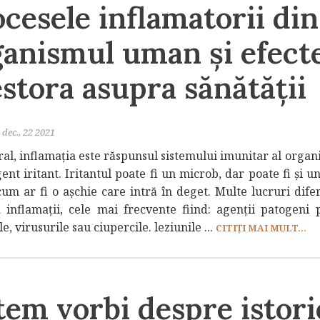
cesele inflamatorii din
ganismul uman și efect
stora asupra sănătății
dec., 22 2021
ral, inflamația este răspunsul sistemului imunitar al organ
ent iritant. Iritantul poate fi un microb, dar poate fi și u
cum ar fi o așchie care intră în deget. Multe lucruri dife
 inflamații, cele mai frecvente fiind: agenții patogeni
le, virusurile sau ciupercile. leziunile ...
CITIȚI MAI MULT...
em vorbi despre istori