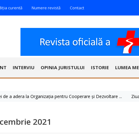
diția curentă
Numere revistă
Contact
ENT
INTERVIU
OPINIA JURISTULUI
ISTORIE
LUMEA ME
adera la Organizația pentru Cooperare și Dezvoltare ...
Ziua Mondial
ecembrie 2021