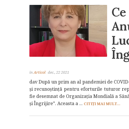
Ce
Anu
Luc
Îng
in
Articol
dec., 22 2021
dav După un prim an al pandemiei de COVID-19
și recunoștință pentru eforturile tuturor re
fie desemnat de Organizația Mondială a Sănăt
și Îngrijire”. Aceasta a ...
CITIȚI MAI MULT...