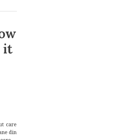
How
 it
ut care
oane din