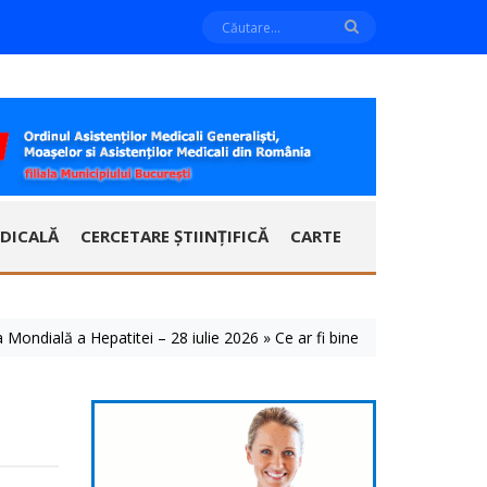
DICALĂ
CERCETARE ȘTIINȚIFICĂ
CARTE
ă a Hepatitei – 28 iulie 2026 » Ce ar fi bine să știm despre aceste bol