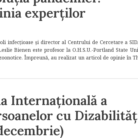
nia experților
oli infecțioase și director al Centrului de Cercetare a SID
 Leslie Bienen este profesor la O.H.S.U.-Portland State Uni
e zoonotice. Împreună, au realizat un articol de opinie în
a Internațională a
soanelor cu Dizabilităț
 decembrie)