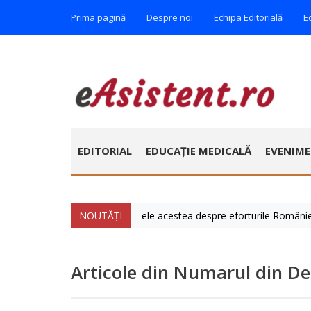
Prima pagină
Despre noi
Echipa Editorială
E
EDITORIAL
EDUCAȚIE MEDICALĂ
EVENIM
ie » Vorbim foarte mult zilele acestea despre eforturile României de a 
NOUTĂȚI
Articole din Numarul din D