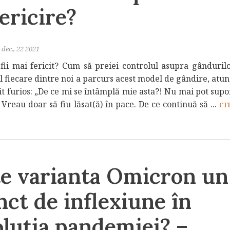
fericire?
dec., 22 2021
 fii mai fericit? Cum să preiei controlul asupra gândurilo
l fiecare dintre noi a parcurs acest model de gândire, atun
it furios: „De ce mi se întâmplă mie asta?! Nu mai pot sup
 Vreau doar să fiu lăsat(ă) în pace. De ce continuă să ...
CI
te varianta Omicron un
ct de inflexiune în
luția pandemiei? –