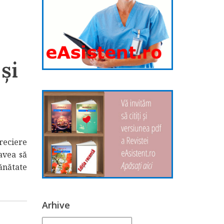
și
reciere
avea să
ănătate
Arhive
Arhive