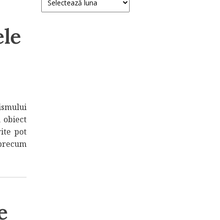
ele
ismului
n obiect
rite pot
 precum
e