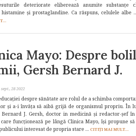
suturile deteriorate eliberează anumite substanțe c
v histamine și prostaglandine. Ca răspuns, celulele albe .
...
nica Mayo: Despre boli
mii, Gersh Bernard J.
sept., 28 2022
educației despre sănătate are rolul de a schimba comport
or și a-i învăța să aibă grijă de organismul propriu. În l
, Bernard J. Gersh, doctor in medicină și redactor-șef în
i care funcționează pe lângă Clinica Mayo, își propune să
publicului interesat de propria stare ...
CITIȚI MAI MULT...