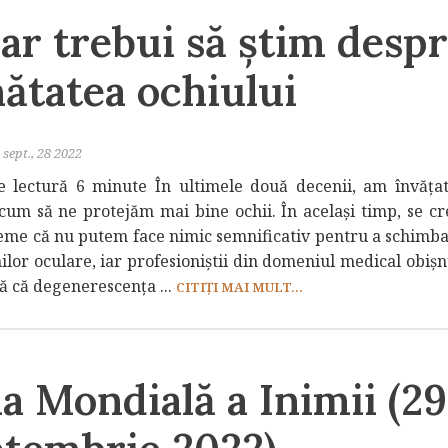
ar trebui să știm desp
ătatea ochiului
sept., 28 2022
 lectură 6 minute În ultimele două decenii, am învăța
cum să ne protejăm mai bine ochii. În același timp, se cr
eme că nu putem face nimic semnificativ pentru a schimba
ilor oculare, iar profesioniștii din domeniul medical obiș
ă că degenerescența ...
CITIȚI MAI MULT...
a Mondială a Inimii (29