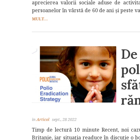
aprecierea valorii sociale aduse de activita
persoanelor în vârstă de 60 de ani și peste va
MULT...
De 
pol
sfă
ră
in
Articol
sept., 28 2022
Timp de lectură 10 minute Recent, noi cazu
Britanie, iar situația readuce în discuție o