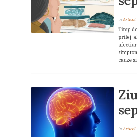
se
in
Articol
Timp de 
prilej 
afecțiu
simptom
cauze și
Zi
se
in
Articol