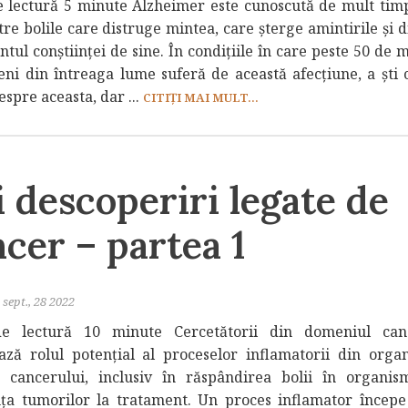
 lectură 5 minute Alzheimer este cunoscută de mult tim
re bolile care distruge mintea, care șterge amintirile și 
tul conștiinței de sine. În condițiile în care peste 50 de 
ni din întreaga lume suferă de această afecțiune, a ști 
spre aceasta, dar ...
CITIȚI MAI MULT...
 descoperiri legate de
cer – partea 1
sept., 28 2022
e lectură 10 minute Cercetătorii din domeniul canc
ază rolul potențial al proceselor inflamatorii din orga
a cancerului, inclusiv în răspândirea bolii în organis
nța tumorilor la tratament. Un proces inflamator începe