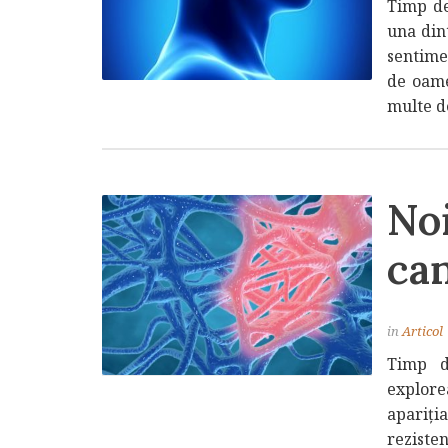
Timp de
una dint
sentimen
de oame
multe de
Noi
can
in
Articol
Timp d
explore
apariți
reziste