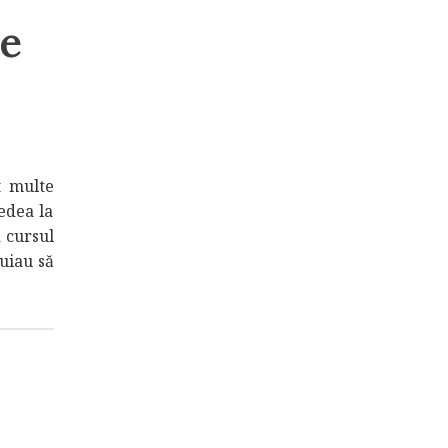
re
t multe
edea la
 cursul
nuiau să