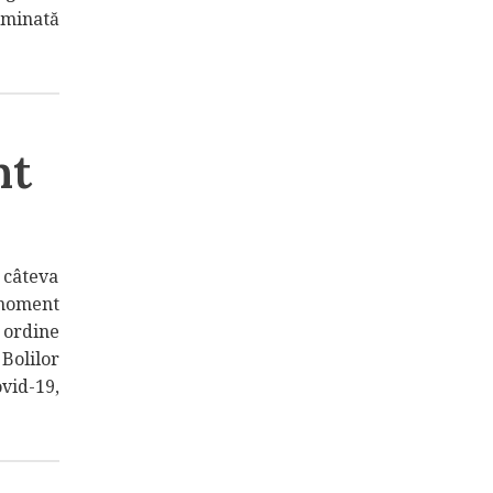
iminată
nt
 câteva
 moment
ordine
Bolilor
vid-19,