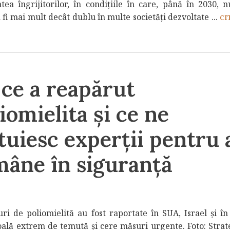
tea îngrijitorilor, în condițiile în care, până în 2030, 
 fi mai mult decât dublu în multe societăți dezvoltate ...
CI
ce a reapărut
iomielita și ce ne
tuiesc experții pentru 
mâne în siguranță
ri de poliomielită au fost raportate în SUA, Israel și î
 boală extrem de temută și cere măsuri urgente. Foto: Strat