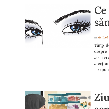
Ce 
săn
in
Articol
Timp de
despre 
acea vr
afecțiun
ne spun
Ziu