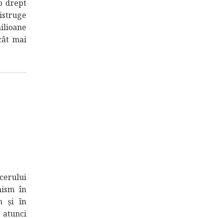
p drept
distruge
milioane
cât mai
erului
nism în
m și în
 atunci