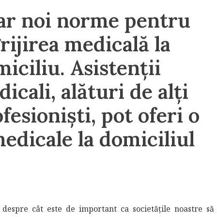
ar noi norme pentru
rijirea medicală la
iciliu. Asistenții
icali, alături de alți
fesioniști, pot oferi o
medicale la domiciliul
espre cât este de important ca societățile noastre să 