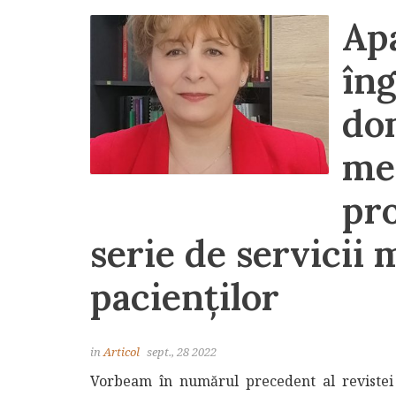
Ap
îng
dom
med
pro
serie de servicii 
pacienților
in
Articol
sept., 28 2022
Vorbeam în numărul precedent al revistei d