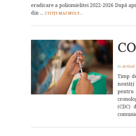
eradicare a poliomielitei 2022-2026 După apr
din ...
CITIȚI MAI MULT...
CO
in
Articol
Timp de
noutăți
pentru
cronolo
(CDC) 
comunicâ