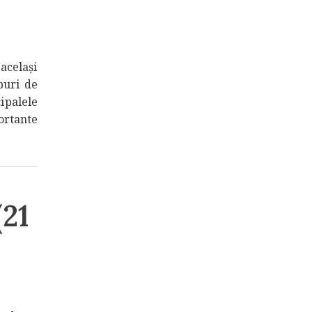
 același
puri de
ipalele
ortante
(21