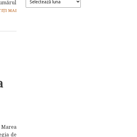
numărul
TIȚI MAI
a
n Marea
egia de