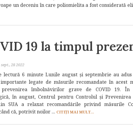
oape un deceniu în care poliomielita a fost considerată el
VID 19 la timpul preze
sept., 28 2022
 lectură 6 minute Lunile august și septembrie au adus
 importante legate de măsurile recomandate în acest
 prevenirea îmbolnăvirilor grave de COVID 19. În 
gică, în august, Centrul pentru Controlul și Prevenirea 
din SUA a relaxat recomandările privind măsurile Co
nd că, potrivit noilor ...
CITIȚI MAI MULT...