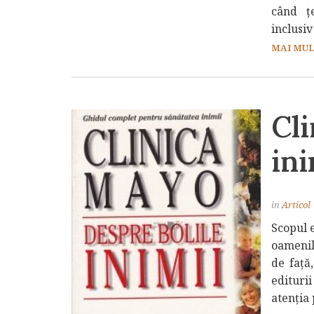
când țe
inclusi
MAI MULT
Cli
ini
in
Articol
Scopul 
oamenil
de față
edituri
atenția 