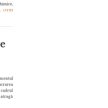
himice,
..
CITIȚI
le
amentul
ucrarea
 cadrul
 atragă