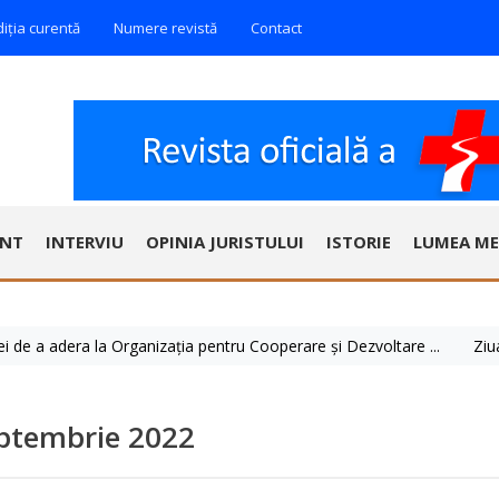
diția curentă
Numere revistă
Contact
ENT
INTERVIU
OPINIA JURISTULUI
ISTORIE
LUMEA ME
dera la Organizația pentru Cooperare și Dezvoltare ...
Ziua Mondial
eptembrie 2022