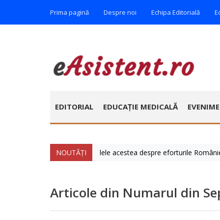
Prima pagină
Despre noi
Echipa Editorială
E
EDITORIAL
EDUCAȚIE MEDICALĂ
EVENIM
e » Vorbim foarte mult zilele acestea despre eforturile României de a a
NOUTĂȚI
Articole din Numarul din S