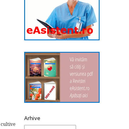
Arhive
cultive
Arhive