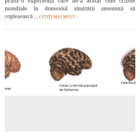
printr-o experiență care ne-a arătat cum crizele
mondiale în domeniul sănătății amenință să
copleșească ...
CITIȚI MAI MULT...